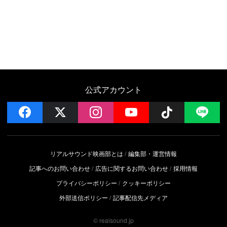
公式アカウント
facebook
x
instagram
YouTube
Follow on 
LI
リアルサウンド映画部とは
編集部・運営情報
記事へのお問い合わせ
広告に関するお問い合わせ
採用情報
プライバシーポリシー
クッキーポリシー
外部送信ポリシー
記事配信先メディア
© realsound.jp