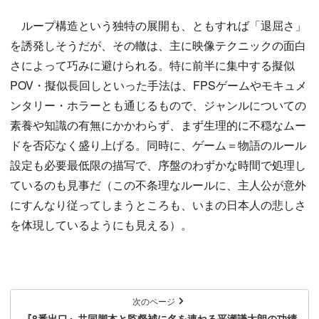
ループ構造という独特の展開も、ともすれば「退屈さ」
を誘発しそうだが、その轍は、主に映像テクニックの面白
さによって巧みに避けられる。特に前半に集中する擬似
POV・擬似長回しといった手法は、FPSゲームやモキュメ
ンタリー・ホラーとも通じるもので、ジャンルについての
素養や知識の有無にかかわらず、まず生理的に不穏なムー
ドを否応なく盛り上げる。同時に、ゲーム＝物語のルール
設定も必要最低限の描写で、序盤のわずかな時間で処理し
ているのも見事だ（この不条理なルールに、主人公が意外
にすんなり従ってしまうところも、いまの日本人の悲しさ
を体現しているようにも見える）。
次のページ
『8番出口』共同脚本と監督補に名を連ねる平瀬謙太朗の功績