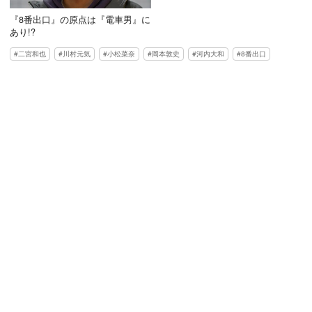
『8番出口』の原点は『電車男』に
あり!?
二宮和也
川村元気
小松菜奈
岡本敦史
河内大和
8番出口