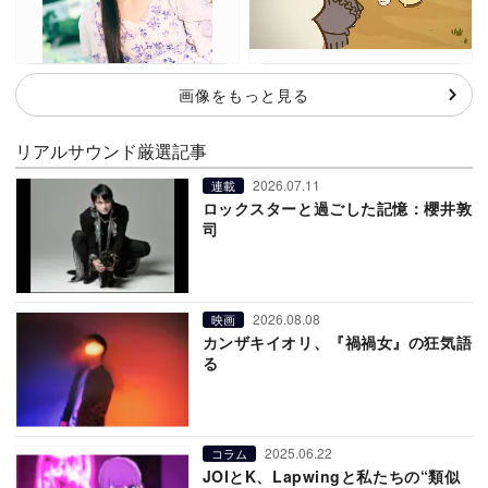
画像をもっと見る
リアルサウンド厳選記事
2026.07.11
連載
ロックスターと過ごした記憶：櫻井敦
司
2026.08.08
映画
カンザキイオリ、『禍禍女』の狂気語
る
2025.06.22
コラム
JOIとK、Lapwingと私たちの“類似