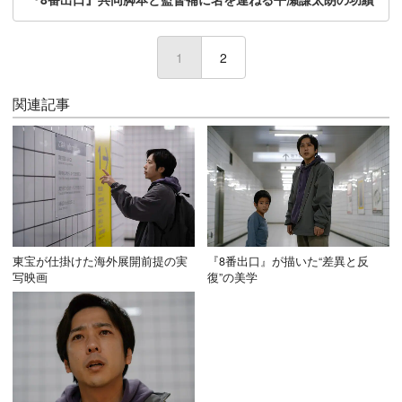
1
(current)
2
関連記事
東宝が仕掛けた海外展開前提の実
『8番出口』が描いた“差異と反
写映画
復”の美学