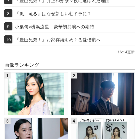
『豊臣兄弟！』井上和が茶々役に選ばれた理由
『風、薫る』はなぜ新しい朝ドラに？
小栗旬×横浜流星、豪華初共演への期待
『豊臣兄弟！』お家存続をめぐる愛憎劇へ
16:14更新
画像ランキング