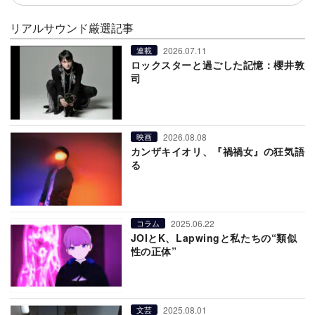
リアルサウンド厳選記事
2026.07.11
連載
ロックスターと過ごした記憶：櫻井敦
司
2026.08.08
映画
カンザキイオリ、『禍禍女』の狂気語
る
2025.06.22
コラム
JOIとK、Lapwingと私たちの“類似
性の正体”
2025.08.01
文芸