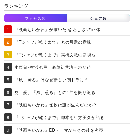
ランキング
アクセス数
シェア数
『映画ちいかわ』が描いた“恐ろしさ”の正体
『Tシャツが乾くまで』充の帰還の意味
『Tシャツが乾くまで』高橋文哉の新境地
小栗旬×横浜流星、豪華初共演への期待
『風、薫る』はなぜ新しい朝ドラに？
見上愛、『風、薫る』との1年を振り返る
『映画ちいかわ』怪物は誰が生んだのか？
『Tシャツが乾くまで』脚本を生方美久が語る
『映画ちいかわ』EDテーマからその後を考察