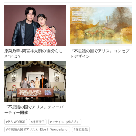
原菜乃華×間宮祥太朗の“自分らし
『不思議の国でアリス』コンセプ
さ”とは？
トデザイン
『不思議の国でアリス』ティーパ
ーティー開催
P.A.WORKS
柿原優子
アナイス（ANAIS）
不思議の国でアリスと -Dive in Wonderland-
篠原俊哉