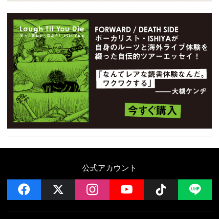
公式アカウント
facebook
x
instagram
YouTube
Follow on 
LI