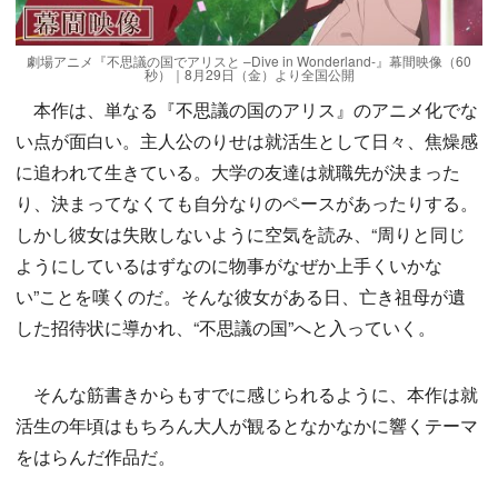
劇場アニメ『不思議の国でアリスと –Dive in Wonderland-』幕間映像（60
秒）｜8月29日（金）より全国公開
本作は、単なる『不思議の国のアリス』のアニメ化でな
い点が面白い。主人公のりせは就活生として日々、焦燥感
に追われて生きている。大学の友達は就職先が決まった
り、決まってなくても自分なりのペースがあったりする。
しかし彼女は失敗しないように空気を読み、“周りと同じ
ようにしているはずなのに物事がなぜか上手くいかな
い”ことを嘆くのだ。そんな彼女がある日、亡き祖母が遺
した招待状に導かれ、“不思議の国”へと入っていく。
そんな筋書きからもすでに感じられるように、本作は就
活生の年頃はもちろん大人が観るとなかなかに響くテーマ
をはらんだ作品だ。