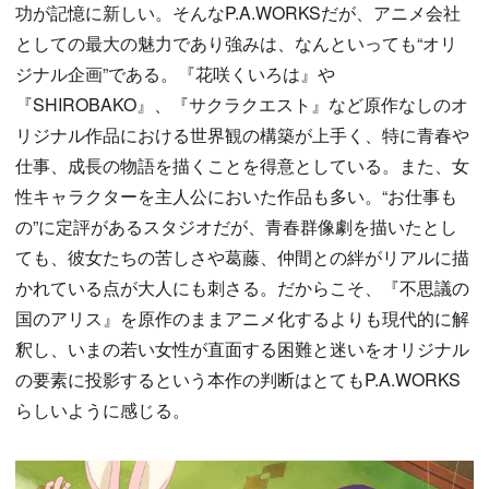
功が記憶に新しい。そんなP.A.WORKSだが、アニメ会社
としての最大の魅力であり強みは、なんといっても“オリ
ジナル企画”である。『花咲くいろは』や
『SHIROBAKO』、『サクラクエスト』など原作なしのオ
リジナル作品における世界観の構築が上手く、特に青春や
仕事、成長の物語を描くことを得意としている。また、女
性キャラクターを主人公においた作品も多い。“お仕事も
の”に定評があるスタジオだが、青春群像劇を描いたとし
ても、彼女たちの苦しさや葛藤、仲間との絆がリアルに描
かれている点が大人にも刺さる。だからこそ、『不思議の
国のアリス』を原作のままアニメ化するよりも現代的に解
釈し、いまの若い女性が直面する困難と迷いをオリジナル
の要素に投影するという本作の判断はとてもP.A.WORKS
らしいように感じる。