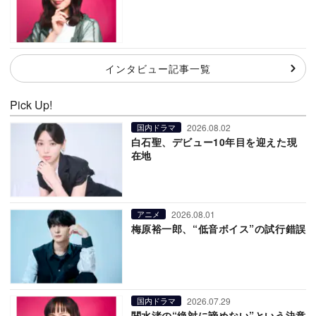
インタビュー記事一覧
Pick Up!
2026.08.02
国内ドラマ
白石聖、デビュー10年目を迎えた現
在地
2026.08.01
アニメ
梅原裕一郎、“低音ボイス”の試行錯誤
2026.07.29
国内ドラマ
関水渚の“絶対に諦めない”という決意