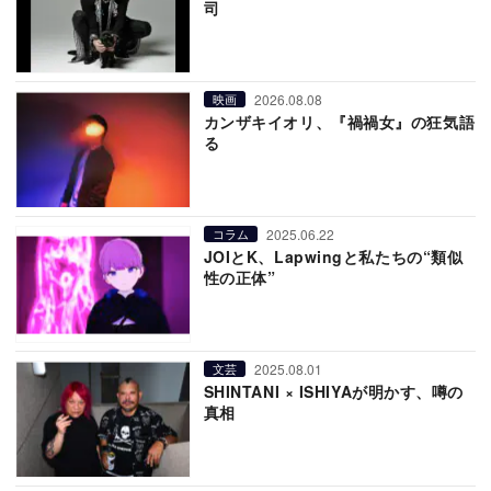
司
2026.08.08
映画
カンザキイオリ、『禍禍女』の狂気語
る
2025.06.22
コラム
JOIとK、Lapwingと私たちの“類似
性の正体”
2025.08.01
文芸
SHINTANI × ISHIYAが明かす、噂の
真相