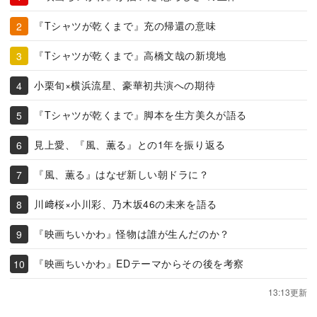
『Tシャツが乾くまで』充の帰還の意味
『Tシャツが乾くまで』高橋文哉の新境地
小栗旬×横浜流星、豪華初共演への期待
『Tシャツが乾くまで』脚本を生方美久が語る
見上愛、『風、薫る』との1年を振り返る
『風、薫る』はなぜ新しい朝ドラに？
川﨑桜×小川彩、乃木坂46の未来を語る
『映画ちいかわ』怪物は誰が生んだのか？
『映画ちいかわ』EDテーマからその後を考察
13:13更新