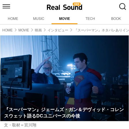
HOME
MUSIC
MOVIE
TECH
BOOK
HOME
MOVIE
映画
インタビュー
『スーパーマン』ネタバレありイ
『スーパーマン』ジェームズ・ガン＆デヴィッド・コレン
スウェット語るDCユニバースの今後
文・取材＝宮川翔