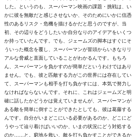
した。というのも、スーパーマン映画の課題・挑戦は、い
かに彼を無敵だと感じさせないか、そのためにいかに信憑
性のあるリスク・危機を描けるかだと思うのですが、当
初、その辺りをどうしたいか自分なりのアイデアをいくつ
か持っていたんです。でも、ジェームズの脚本はすぐにそ
ういった概念を覆し、スーパーマンが冒頭からいきなりリ
アルな脅威と直面していることがわかるんです。もちろ
ん、スーパーマンを負かすのが簡単だというわけではあり
ません。でも、彼と匹敵する力がこの世界には存在してい
て、スーパーマンも相手を打ち負かすには、本気で努力し
なければならないんです。それに、これはジェームズと明
確に話したかどうかは覚えていませんが、スーパーマンが
ある敵を簡単に倒すことができたとしても、彼は葛藤する
んです。自分がいまどこにいる必要があるのか、どこにど
うやって辿り着けばいいのか、いまの状況にどう対処する
のか……と。窮地を救い、敵を打ち負かすことができるか