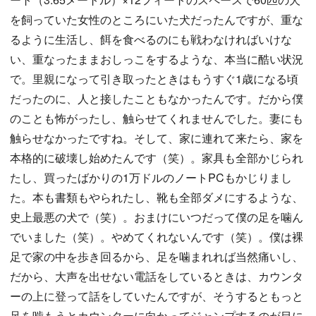
を飼っていた女性のところにいた犬だったんですが、重な
るように生活し、餌を食べるのにも戦わなければいけな
い、重なったままおしっこをするような、本当に酷い状況
で。里親になって引き取ったときはもうすぐ1歳になる頃
だったのに、人と接したこともなかったんです。だから僕
のことも怖がったし、触らせてくれませんでした。妻にも
触らせなかったですね。そして、家に連れて来たら、家を
本格的に破壊し始めたんです（笑）。家具も全部かじられ
たし、買ったばかりの1万ドルのノートPCもかじりまし
た。本も書類もやられたし、靴も全部ダメにするような、
史上最悪の犬で（笑）。おまけにいつだって僕の足を噛ん
でいました（笑）。やめてくれないんです（笑）。僕は裸
足で家の中を歩き回るから、足を噛まれれば当然痛いし、
だから、大声を出せない電話をしているときは、カウンタ
ーの上に登って話をしていたんですが、そうするともっと
足を噛もうとカウンターに向かってジャンプするのが目に