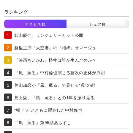
ランキング
アクセス数
シェア数
影山優佳、ランジェリーカット公開
趣里主演『大空港』の『相棒』オマージュ
『映画ちいかわ』怪物は誰が生んだのか？
『風、薫る』中村倫也演じる藤次の正体が判明
美山加恋が『風、薫る』で見せる“母”の顔
見上愛、『風、薫る』との1年を振り返る
“朝ドラ”とともに躍進した中村倫也
『風、薫る』第95話あらすじ