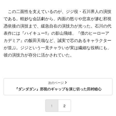
この二面性を支えているのが、ジジ役・石川界人の演技
である。軽妙な会話劇から、内面の怒りや悲哀が滲む邪視
憑依後の演技まで、緩急自在の演技力が光った。石川の代
表作には『ハイキュー!!』の影山飛雄、『僕のヒーローア
カデミア』の飯田天哉など、誠実で芯のあるキャラクター
が並ぶ。ジジという一見チャラいが実は繊細な役柄にも、
彼の演技力が存分に活かされていた。
次のページ
『ダンダダン』邪視のギャップを演じ切った田村睦心
1
(current)
2