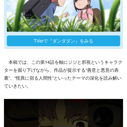
TVerで『ダンダダン』をみる
本稿では、この第14話を軸にジジと邪視というキャラク
ターを掘り下げながら、作品が提示する“善意と悪意の表
裏”、“怪異に宿る人間性”といったテーマの深化を読み解い
ていきたい。