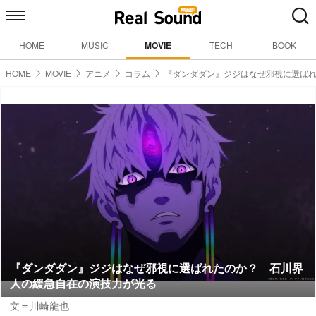
HOME
MUSIC
MOVIE
TECH
BOOK
HOME
MOVIE
アニメ
コラム
『ダンダダン』ジジはなぜ邪視に選ば
『ダンダダン』ジジはなぜ邪視に選ばれたのか？ 石川界
人の緩急自在の演技力が光る
文＝川崎龍也