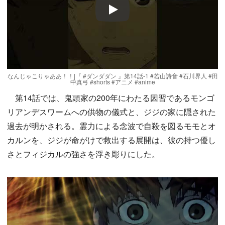
Play
なんじゃこりゃああ！！|『 #ダンダダン 』第14話-1 #若山詩音 #石川界人 #田
中真弓 #shorts #アニメ #anime
第14話では、鬼頭家の200年にわたる因習であるモンゴ
リアンデスワームへの供物の儀式と、ジジの家に隠された
過去が明かされる。霊力による念波で自殺を図るモモとオ
カルンを、ジジが命がけで救出する展開は、彼の持つ優し
さとフィジカルの強さを浮き彫りにした。