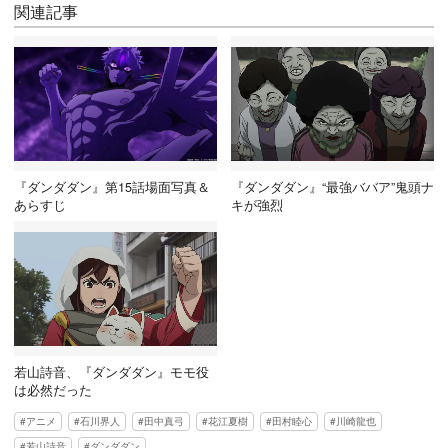
関連記事
『ダンダダン』第15話場面写真＆
『ダンダダン』“最強ババア”鬼頭ナ
あらすじ
キが強烈
若山詩音、『ダンダダン』モモ役
は必然だった
アニメ
石川界人
田中真弓
花江夏樹
田村睦心
川崎龍也
若山詩音
ダンダダン