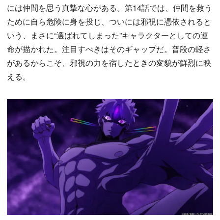
には仲間を思う真摯な心がある。第14話では、仲間を救う
ために自ら危険に身を投じ、ついには邪視に憑依されると
いう、まさに“選ばれてしまった”キャラクターとしての運
命が描かれた。注目すべきはそのギャップだ。普段の軽さ
があるからこそ、邪視の力を宿したときの変貌が鮮烈に映
える。