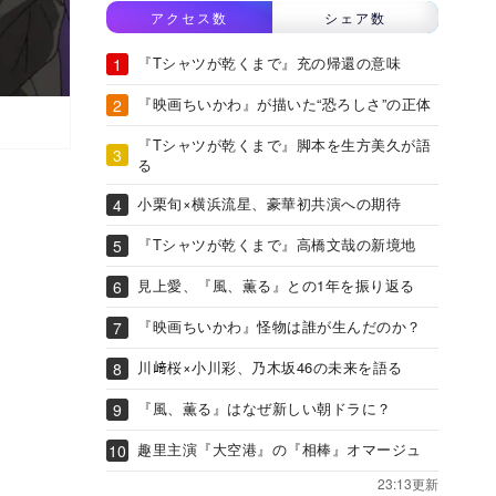
アクセス数
シェア数
『Tシャツが乾くまで』充の帰還の意味
『映画ちいかわ』が描いた“恐ろしさ”の正体
『Tシャツが乾くまで』脚本を生方美久が語
る
小栗旬×横浜流星、豪華初共演への期待
『Tシャツが乾くまで』高橋文哉の新境地
見上愛、『風、薫る』との1年を振り返る
『映画ちいかわ』怪物は誰が生んだのか？
川﨑桜×小川彩、乃木坂46の未来を語る
『風、薫る』はなぜ新しい朝ドラに？
趣里主演『大空港』の『相棒』オマージュ
23:13更新