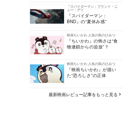
『スパイダーマン：ブランド・ニ
ュー・デイ
『スパイダーマン：
BND』の“夏休み感”
映画ちいかわ 人魚の島のひみつ
『ちいかわ』の怖さは“食
物連鎖からの追放”？
映画ちいかわ 人魚の島のひみつ
『映画ちいかわ』が描い
た“恐ろしさ”の正体
最新映画レビュー記事をもっと見る