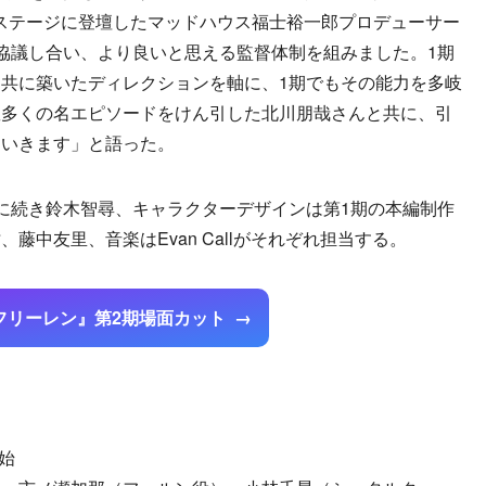
5」のステージに登壇したマッドハウス福士裕一郎プロデューサー
協議し合い、より良いと思える監督体制を組みました。1期
共に築いたディレクションを軸に、1期でもその能力を多岐
数多くの名エピソードをけん引した北川朋哉さんと共に、引
ていきます」と語った。
に続き鈴木智尋、キャラクターデザインは第1期の本編制作
藤中友里、音楽はEvan Callがそれぞれ担当する。
フリーレン』第2期場面カット
始