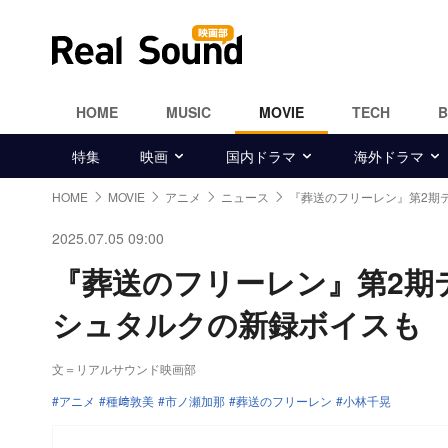
HOME
MUSIC
MOVIE
TECH
特集
映画
国内ドラマ
海外ドラマ
HOME
MOVIE
アニメ
ニュース
『葬送のフリーレン』第2期
2025.07.05 09:00
『葬送のフリーレン』第2期
シュタルクの新録ボイスも
文＝リアルサウンド映画部
アニメ
種﨑敦美
市ノ瀬加那
葬送のフリーレン
小林千晃