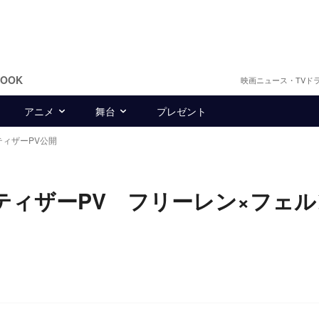
BOOK
映画ニュース・TVド
アニメ
舞台
プレゼント
ティザーPV公開
ティザーPV フリーレン×フェル