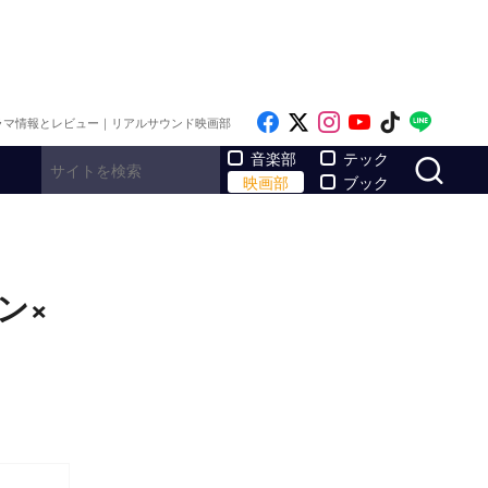
Like on Facebook
Follow on x
Follow on Inst
Follow on Y
Follow on
Follo
ラマ情報とレビュー｜リアルサウンド映画部
サ
音楽部
テック
映画部
ブック
ン×