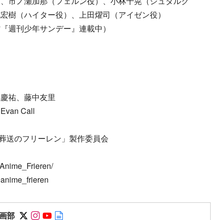
）、市ノ瀬加那（フェルン役）、小林千晃（シュタルク
地宏樹（ハイター役）、上田燿司（アイゼン役）
館『週刊少年サンデー』連載中）
嶋慶祐、藤中友里
n Call
葬送のフリーレン」製作委員会
Anime_Frieren/
anime_frieren
Follow on SNS
Follow on SNS
Follow on SNS
Author web site
画部