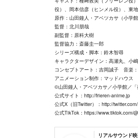
キャスト：種﨑敦美（フリーレン役
役）、岡本信彦（ヒンメル役）、東
原作：山田鐘人・アベツカサ（小学
監督：北川朋哉
副監督：原科大樹
監督協力：斎藤圭一郎
シリーズ構成・脚本：鈴木智尋
キャラクターデザイン：高瀬丸、小
コンセプトアート：吉岡誠子 音楽：Eva
アニメーション制作：マッドハウス
©山田鐘人・アベツカサ／小学館／「
公式サイト：http://frieren-anime.jp
公式X（旧Twitter）：http://twitter.com/
公式TikTok：https://www.tiktok.com/@
リアルサウンド映