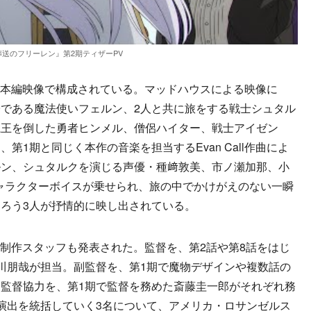
葬送のフリーレン』第2期ティザーPV
の本編映像で構成されている。マッドハウスによる映像に
である魔法使いフェルン、2人と共に旅をする戦士シュタル
魔王を倒した勇者ヒンメル、僧侶ハイター、戦士アイゼン
第1期と同じく本作の音楽を担当するEvan Call作曲によ
ルン、シュタルクを演じる声優・種﨑敦美、市ノ瀬加那、小
ャラクターボイスが乗せられ、旅の中でかけがえのない一瞬
ろう3人が抒情的に映し出されている。
制作スタッフも発表された。監督を、第2話や第8話をはじ
川朋哉が担当。副監督を、第1期で魔物デザインや複数話の
監督協力を、第1期で監督を務めた斎藤圭一郎がそれぞれ務
演出を統括していく3名について、アメリカ・ロサンゼルス