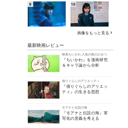
画像をもっと見る
最新映画レビュー
映画ちいかわ 人魚の島のひみつ
『ちいかわ』を漫画研究
＆キャラ論から分析
借りぐらしのアリエッティ
『借りぐらしのアリエッ
ティ』の生きる思想
モアナと伝説の海
『モアナと伝説の海』実
写化の意義を考える