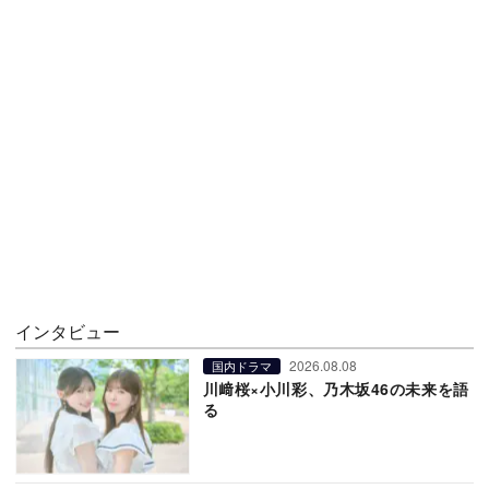
インタビュー
2026.08.08
国内ドラマ
川﨑桜×小川彩、乃木坂46の未来を語
る