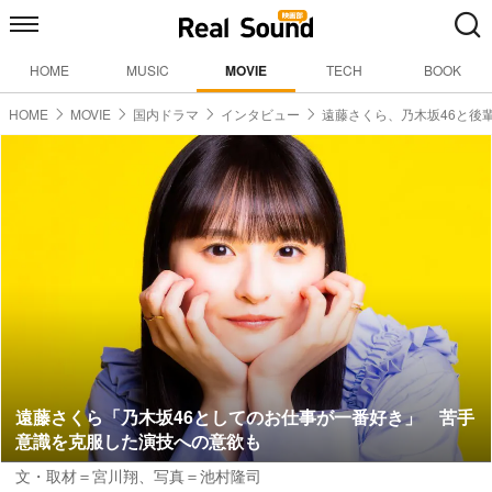
HOME
MUSIC
MOVIE
TECH
BOOK
HOME
MOVIE
国内ドラマ
インタビュー
遠藤さくら、乃木坂46と後
遠藤さくら「乃木坂46としてのお仕事が一番好き」 苦手
意識を克服した演技への意欲も
文・取材＝宮川翔
、
写真＝池村隆司