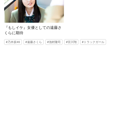
『もしイケ』女優としての遠藤さ
くらに期待
乃木坂46
遠藤さくら
池村隆司
宮川翔
トラックガール