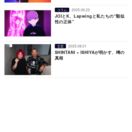
2025.06.22
コラム
JOIとK、Lapwingと私たちの“類似
性の正体”
2025.08.01
文芸
SHINTANI × ISHIYAが明かす、噂の
真相