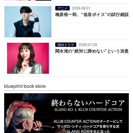
2026.08.01
アニメ
梅原裕一郎、“低音ボイス”の試行錯誤
2026.07.29
国内ドラマ
関水渚の“絶対に諦めない”という決意
blueprint book store