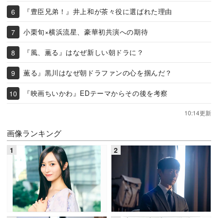
『豊臣兄弟！』井上和が茶々役に選ばれた理由
小栗旬×横浜流星、豪華初共演への期待
『風、薫る』はなぜ新しい朝ドラに？
薫る』黒川はなぜ朝ドラファンの心を掴んだ？
『映画ちいかわ』EDテーマからその後を考察
10:14更新
画像ランキング