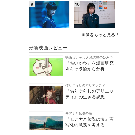
画像をもっと見る
最新映画レビュー
映画ちいかわ 人魚の島のひみつ
『ちいかわ』を漫画研究
＆キャラ論から分析
借りぐらしのアリエッティ
『借りぐらしのアリエッ
ティ』の生きる思想
モアナと伝説の海
『モアナと伝説の海』実
写化の意義を考える