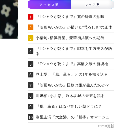
アクセス数
シェア数
『Tシャツが乾くまで』充の帰還の意味
『映画ちいかわ』が描いた“恐ろしさ”の正体
小栗旬×横浜流星、豪華初共演への期待
『Tシャツが乾くまで』脚本を生方美久が語
る
『Tシャツが乾くまで』高橋文哉の新境地
見上愛、『風、薫る』との1年を振り返る
『映画ちいかわ』怪物は誰が生んだのか？
川﨑桜×小川彩、乃木坂46の未来を語る
『風、薫る』はなぜ新しい朝ドラに？
趣里主演『大空港』の『相棒』オマージュ
21:13更新