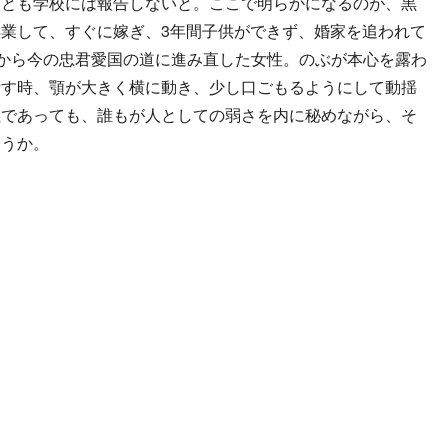
ことも学校には報告しないと。ここで明らかになるのが、黒
業して、すぐに嫁ぎ、3年間子供ができず、婚家を追われて
”から今の忠君愛国の道に進み直した女性。のぶが本心を露わ
話す時、顎が大きく横に動き、少し口ごもるようにして動揺
義であっても、誰もが人としての弱さを内に秘めながら、そ
ろうか。