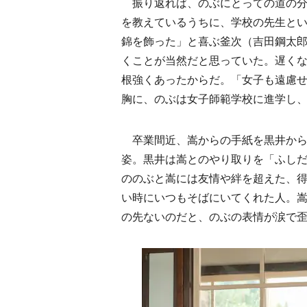
振り返れば、のぶにとっての道の分
を教えているうちに、学校の先生と
錦を飾った」と喜ぶ釜次（吉田鋼太
くことが当然だと思っていた。遅く
根強くあったからだ。「女子も遠慮
胸に、のぶは女子師範学校に進学し
卒業間近、嵩からの手紙を黒井から
姿。黒井は嵩とのやり取りを「ふし
ののぶと嵩には友情や絆を超えた、
い時にいつもそばにいてくれた人。
の先ないのだと、のぶの表情が涙で