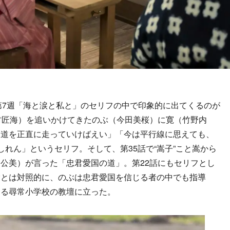
7週「海と涙と私と」のセリフの中で印象的に出てくるのが
村匠海）を追いかけてきたのぶ（今田美桜）に寛（竹野内
る道を正直に走っていけばえい」「今は平行線に思えても、
しれん」というセリフ。そして、第35話で“嵩子”こと嵩から
公美）が言った「忠君愛国の道」。第22話にもセリフとし
嵩とは対照的に、のぶは忠君愛国を信じる者の中でも指導
ある尋常小学校の教壇に立った。