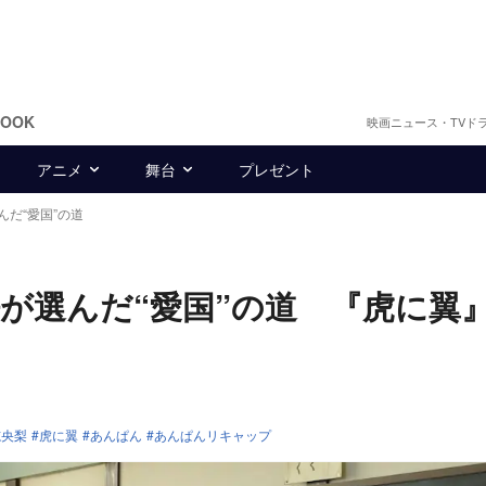
BOOK
映画ニュース・TVド
アニメ
舞台
プレゼント
だ“愛国”の道
桜が選んだ“愛国”の道 『虎に翼
る
志央梨
虎に翼
あんぱん
あんぱんリキャップ