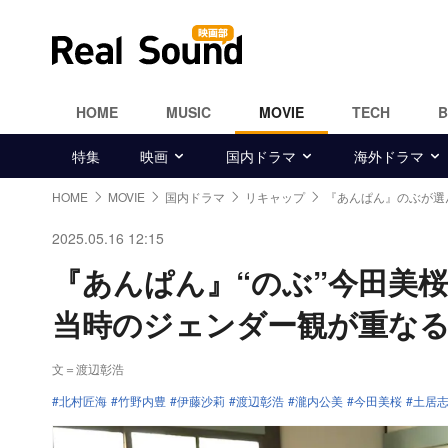
HOME
MUSIC
MOVIE
TECH
特集
映画
国内ドラマ
海外ドラマ
HOME
MOVIE
国内ドラマ
リキャップ
『あんぱん』のぶが選ん
2025.05.16 12:15
『あんぱん』“のぶ”今田美
当時のジェンダー観が重な
文＝渡辺彰浩
北村匠海
竹野内豊
伊藤沙莉
渡辺彰浩
瀧内公美
今田美桜
土居