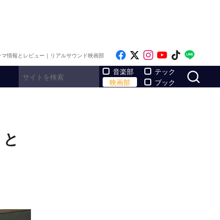
Like on Facebook
Follow on x
Follow on Inst
Follow on Y
Follow on
Follo
ラマ情報とレビュー｜リアルサウンド映画部
サ
音楽部
テック
映画部
ブック
』と