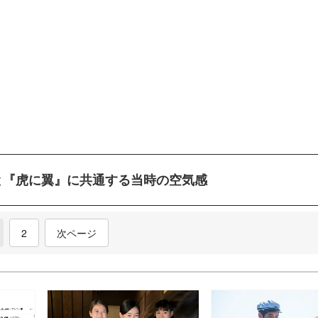
と『虎に翼』に共通する当時の空気感
current)
2
次ページ