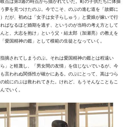
岐点は第3週の時点から描かれていた。町の子供たちに体操
いう夢を見つけたのぶ。今でこそ、のぶの進む道を「故郷に
郎）だが、初めは「女子は女子らしゅう」と愛娘が嫁いで行
なればなるほど婚期を逃す、というのが当時の考え方として
せんと、大志を抱け」という父・結太郎（加瀬亮）の教えを
、「愛国精神の鑑」として模範の生徒となっていく。
指摘されてしまうのぶ。それは愛国精神の鑑とは程遠い
だら」と軽蔑し、「男女間の友情」を信じないでいるが、今
得も言われぬ関係性が確かにある。のぶにとって、嵩はつら
嵩の絵にのぶは救われてきた。けれど、もうそんなこともこ
歪んでいく。