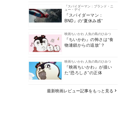
『スパイダーマン：ブランド・ニ
ュー・デイ
『スパイダーマン：
BND』の“夏休み感”
映画ちいかわ 人魚の島のひみつ
『ちいかわ』の怖さは“食
物連鎖からの追放”？
映画ちいかわ 人魚の島のひみつ
『映画ちいかわ』が描い
た“恐ろしさ”の正体
最新映画レビュー記事をもっと見る