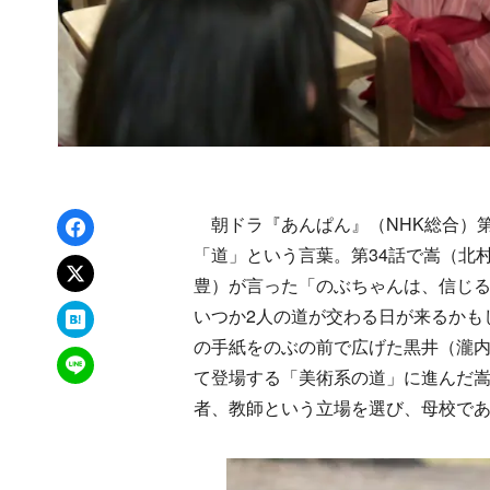
Facebookでシェア
朝ドラ『あんぱん』（NHK総合）第
「道」という言葉。第34話で嵩（北
xでポスト
豊）が言った「のぶちゃんは、信じ
はてなブックマーク
いつか2人の道が交わる日が来るかも
の手紙をのぶの前で広げた黒井（瀧内
LINEで送る
て登場する「美術系の道」に進んだ
者、教師という立場を選び、母校で