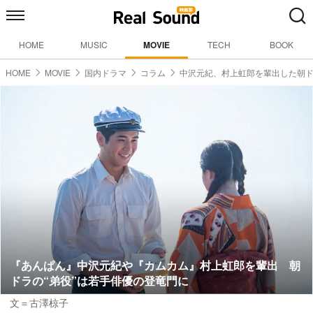
HOME
MUSIC
MOVIE
TECH
BOOK
HOME
MOVIE
国内ドラマ
コラム
中沢元紀、村上虹郎を輩出した朝ド
『あんぱん』中沢元紀や『カムカム』村上虹郎を輩出 朝
ドラの“弟役”は若手俳優の登竜門に
文＝古澤椋子