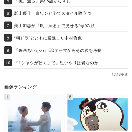
『風、薫る』第95話あらすじ
影山優佳、白ワンピ姿でスタイル際立つ
美山加恋が『風、薫る』で見せる“母”の顔
“朝ドラ”とともに躍進した中村倫也
『映画ちいかわ』EDテーマからその後を考察
『Tシャツが乾くまで』思いやりは愛なのか
17:13更新
画像ランキング