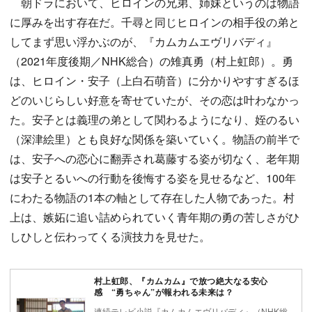
朝ドラにおいて、ヒロインの兄弟、姉妹というのは物語
に厚みを出す存在だ。千尋と同じヒロインの相手役の弟と
してまず思い浮かぶのが、『カムカムエヴリバディ』
（2021年度後期／NHK総合）の雉真勇（村上虹郎）。勇
は、ヒロイン・安子（上白石萌音）に分かりやすすぎるほ
どのいじらしい好意を寄せていたが、その恋は叶わなかっ
た。安子とは義理の弟として関わるようになり、姪のるい
（深津絵里）とも良好な関係を築いていく。物語の前半で
は、安子への恋心に翻弄され葛藤する姿が切なく、老年期
は安子とるいへの行動を後悔する姿を見せるなど、100年
にわたる物語の1本の軸として存在した人物であった。村
上は、嫉妬に追い詰められていく青年期の勇の苦しさがひ
しひしと伝わってくる演技力を見せた。
村上虹郎、『カムカム』で放つ絶大なる安心
感 “勇ちゃん”が報われる未来は？
連続テレビ小説『カムカムエヴリバディ』（NHK総