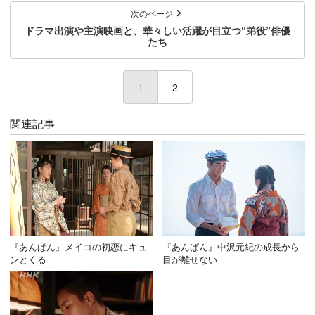
次のページ
ドラマ出演や主演映画と、華々しい活躍が目立つ“弟役”俳優
たち
1
(current)
2
関連記事
『あんぱん』メイコの初恋にキュ
『あんぱん』中沢元紀の成長から
ンとくる
目が離せない