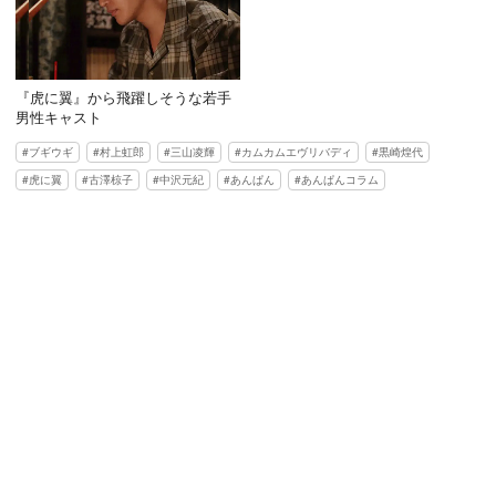
『虎に翼』から飛躍しそうな若手
男性キャスト
ブギウギ
村上虹郎
三山凌輝
カムカムエヴリバディ
黒崎煌代
虎に翼
古澤椋子
中沢元紀
あんぱん
あんぱんコラム