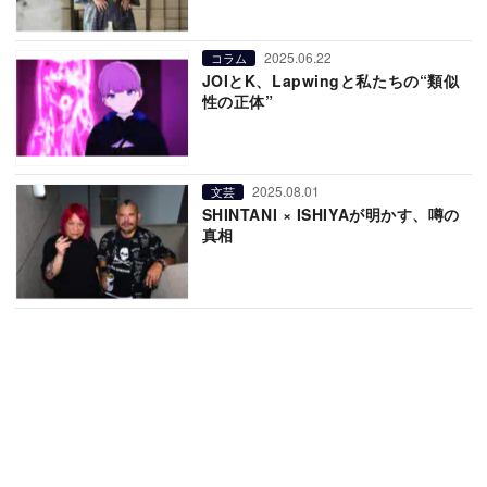
2025.06.22
コラム
JOIとK、Lapwingと私たちの“類似
性の正体”
2025.08.01
文芸
SHINTANI × ISHIYAが明かす、噂の
真相