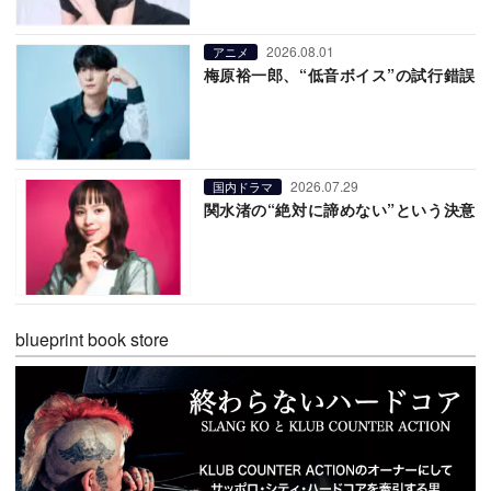
2026.08.01
アニメ
梅原裕一郎、“低音ボイス”の試行錯誤
2026.07.29
国内ドラマ
関水渚の“絶対に諦めない”という決意
blueprint book store