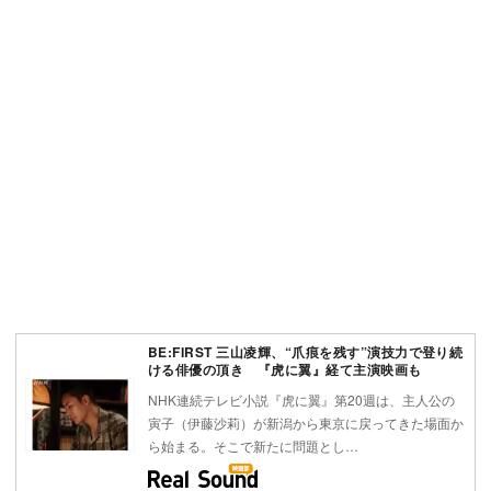
BE:FIRST 三山凌輝、“爪痕を残す”演技力で登り続
ける俳優の頂き 『虎に翼』経て主演映画も
NHK連続テレビ小説『虎に翼』第20週は、主人公の
寅子（伊藤沙莉）が新潟から東京に戻ってきた場面か
ら始まる。そこで新たに問題とし…