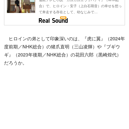
合）で、ヒロイン・安子（上白石萌音）の幸せを想っ
て奔走する存在として、幼なじみで…
ヒロインの弟として印象深いのは、『虎に翼』（2024年
度前期／NHK総合）の猪爪直明（三山凌輝）や『ブギウ
ギ』（2023年後期／NHK総合）の花田六郎（黒崎煌代）
だろうか。