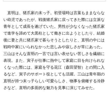
直明は、猪爪家の末っ子。初登場時は言葉もままならな
い幼児であったが、戦後猪爪家に戻ってきた際には立派な
青年として成長を遂げていた。男性が少なくなった猪爪家
で進学を諦めて大黒柱として働きに出ようとしたり、結婚
後に妻と共に猪爪家で暮らそうとしたりと、直明の中には
戦時中家にいられなかった悲しみや寂しさが常にあった。
三山はそんな直明の一言では言い表せない苦しさを繊細に
表現。また、寅子が仕事に熱中して家庭に目を向けられな
くなった際には、家庭を守る花江（森田望智）との間に入
るなど、寅子のサポート役としても活躍。三山は青年期の
直明が持つ末っ子らしい可愛らしさ、物事を俯瞰する冷静
さなど、直明の多面的な魅力を見事に演じてみせた。