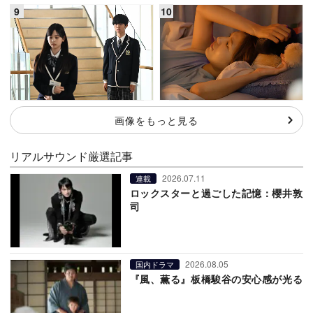
画像をもっと見る
リアルサウンド厳選記事
2026.07.11
連載
ロックスターと過ごした記憶：櫻井敦
司
2026.08.05
国内ドラマ
『風、薫る』板橋駿谷の安心感が光る