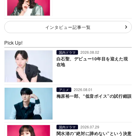
インタビュー記事一覧
Pick Up!
2026.08.02
国内ドラマ
白石聖、デビュー10年目を迎えた現
在地
2026.08.01
アニメ
梅原裕一郎、“低音ボイス”の試行錯誤
2026.07.29
国内ドラマ
関水渚の“絶対に諦めない”という決意