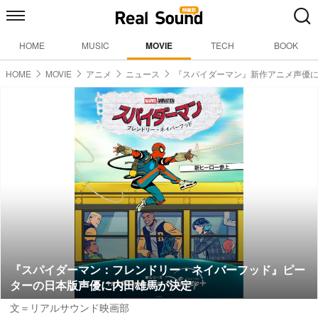
HOME
MUSIC
MOVIE
TECH
BOOK
HOME
MOVIE
アニメ
ニュース
『スパイダーマン』新作アニメ声優
『スパイダーマン：フレンドリー・ネイバーフッド』ピー
ターの日本版声優に内田雄馬が決定
文＝リアルサウンド映画部