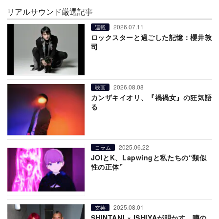
リアルサウンド厳選記事
2026.07.11
連載
ロックスターと過ごした記憶：櫻井敦
司
2026.08.08
映画
カンザキイオリ、『禍禍女』の狂気語
る
2025.06.22
コラム
JOIとK、Lapwingと私たちの“類似
性の正体”
2025.08.01
文芸
SHINTANI × ISHIYAが明かす、噂の