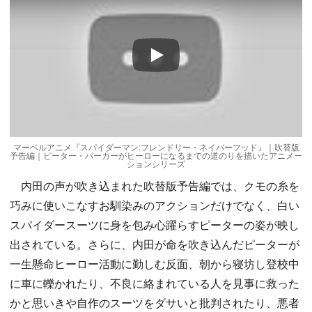
Play
マーベルアニメ『スパイダーマン:フレンドリー・ネイバーフッド』｜吹替版
予告編｜ピーター・パーカーがヒーローになるまでの道のりを描いたアニメー
ションシリーズ
内田の声が吹き込まれた吹替版予告編では、クモの糸を
巧みに使いこなすお馴染みのアクションだけでなく、白い
スパイダースーツに身を包み心躍らすピーターの姿が映し
出されている。さらに、内田が命を吹き込んだピーターが
一生懸命ヒーロー活動に勤しむ反面、朝から寝坊し登校中
に車に轢かれたり、不良に絡まれている人を見事に救った
かと思いきや自作のスーツをダサいと批判されたり、悪者