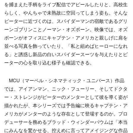
を捕まえた手柄をライブ配信でアピールしたりと、高校生
らしく、やんちゃで未熟故に空回ってしまう姿も。そんな
ピーターに近づくのは、スパイダーマンの宿敵であるグリ
ーンゴブリンことノーマン・オズボーン。映像では、オズ
ボーンがオフィスにキャプテン・アメリカと親しげに肩を
並べる写真を飾っていたり、「私と組めばヒーローになれ
る」と誘惑し新品の白いスパイダースーツを与えたりとピ
ーターの心を取り込む様子も確認できる。
MCU（マーベル・シネマティック・ユニバース）作品
では、アイアンマン、ニック・フューリー、そしてドクタ
ー・ストレンジがピーターのメンターとして彼を導く姿が
描かれたが、本シリーズでは予告編に映るキャプテン・ア
メリカがメンターのような存在として登場するのか。プロ
デューサーを務めるブラッド・ウィンダーバウムは「本当
にみんなを驚かせる、控えめに言ってアメイジングな作品