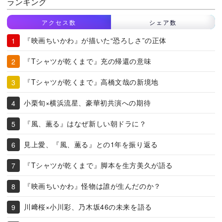
ランキング
アクセス数
シェア数
『映画ちいかわ』が描いた“恐ろしさ”の正体
『Tシャツが乾くまで』充の帰還の意味
『Tシャツが乾くまで』高橋文哉の新境地
小栗旬×横浜流星、豪華初共演への期待
『風、薫る』はなぜ新しい朝ドラに？
見上愛、『風、薫る』との1年を振り返る
『Tシャツが乾くまで』脚本を生方美久が語る
『映画ちいかわ』怪物は誰が生んだのか？
川﨑桜×小川彩、乃木坂46の未来を語る