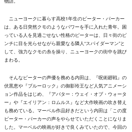
物語。
ニューヨークに暮らす高校1年生のピーター・パーカー
は、ある日突然クモのようなパワーを手に入れた青年。困
っている人を見過ごせない性格のピーターは、日々街のピ
ンチに目を光らせながら親愛なる隣人“スパイダーマン”と
して、強力なクモの糸を操り、ニューヨークの街中を跳び
まわる。
そんなピーターの声優を務める内田は、『呪術廻戦』の
伏黒恵や『ブルーロック』の御影玲王など人気アニメーシ
ョン作品をはじめ、『アバター：ウェイ・オブ・ウォータ
ー』や『エイリアン：ロムルス』など大作映画の吹き替え
も務めている。マーベル作品好きだという内田は「この度
ピーター・パーカーの声をやらせていただくことになりま
した。マーベルの映画が好きで良くみていたので、今回の