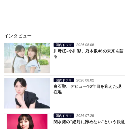
インタビュー
2026.08.08
国内ドラマ
川﨑桜×小川彩、乃木坂46の未来を語
る
2026.08.02
国内ドラマ
白石聖、デビュー10年目を迎えた現
在地
2026.07.29
国内ドラマ
関水渚の“絶対に諦めない”という決意