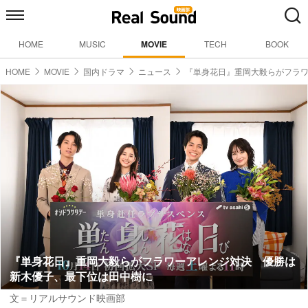
HOME
MUSIC
MOVIE
TECH
BOOK
HOME
MOVIE
国内ドラマ
ニュース
『単身花日』重岡大毅らがフラ
『単身花日』重岡大毅らがフラワーアレンジ対決 優勝は
新木優子、最下位は田中樹に
文＝リアルサウンド映画部