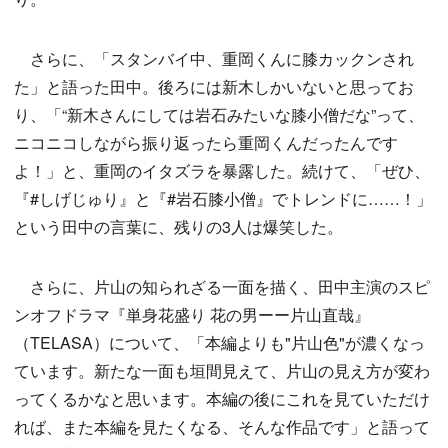
さらに、「スタンバイ中、重岡くんに膝カックンされ
た」と語った田中。後ろには新木しかいないと思ってお
り、「“新木さんにしては岩石みたいな膝小僧だな”って、
ニコニコしながら振り返ったら重岡くんだったんです
よ！」と、重岡のイタズラを暴露した。続けて、「ぜひ、
『#しげじゅり』と『#岩石膝小僧』でトレンドに……！」
という田中の言葉に、残りの3人は爆笑した。
さらに、片山の知られざる一面を描く、田中主演のスピ
ンオフドラマ『単身花盛り 花の男ーー片山直哉』
（TELASA）について、「本編よりも"片山色"が濃くなっ
ています。新たな一面も垣間見えて、片山の見え方が変わ
ってくるかなと思います。本編の後にこれを見ていただけ
れば、また本編を見たくなる、そんな作品です」と語って