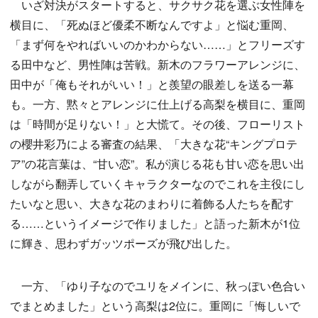
いざ対決がスタートすると、サクサク花を選ぶ女性陣を
横目に、「死ぬほど優柔不断なんですよ」と悩む重岡、
「まず何をやればいいのかわからない……」とフリーズす
る田中など、男性陣は苦戦。新木のフラワーアレンジに、
田中が「俺もそれがいい！」と羨望の眼差しを送る一幕
も。一方、黙々とアレンジに仕上げる高梨を横目に、重岡
は「時間が足りない！」と大慌て。その後、フローリスト
の櫻井彩乃による審査の結果、「大きな花“キングプロテ
ア”の花言葉は、“甘い恋”。私が演じる花も甘い恋を思い出
しながら翻弄していくキャラクターなのでこれを主役にし
たいなと思い、大きな花のまわりに着飾る人たちを配す
る……というイメージで作りました」と語った新木が1位
に輝き、思わずガッツポーズが飛び出した。
一方、「ゆり子なのでユリをメインに、秋っぽい色合い
でまとめました」という高梨は2位に。重岡に「悔しいで