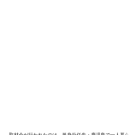
取材会が行われたのは、単身赴任先・鹿児島で一人暮ら