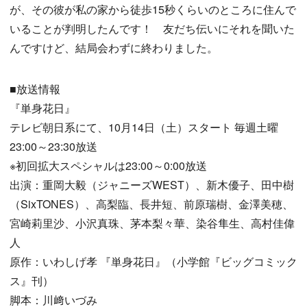
が、その彼が私の家から徒歩15秒くらいのところに住んで
いることが判明したんです！ 友だち伝いにそれを聞いた
んですけど、結局会わずに終わりました。
■放送情報
『単身花日』
テレビ朝日系にて、10月14日（土）スタート 毎週土曜
23:00～23:30放送
※初回拡大スペシャルは23:00～0:00放送
出演：重岡大毅（ジャニーズWEST）、新木優子、田中樹
（SixTONES）、高梨臨、長井短、前原瑞樹、金澤美穂、
宮崎莉里沙、小沢真珠、茅本梨々華、染谷隼生、高村佳偉
人
原作：いわしげ孝 『単身花日』（小学館『ビッグコミック
ス』刊）
脚本：川﨑いづみ