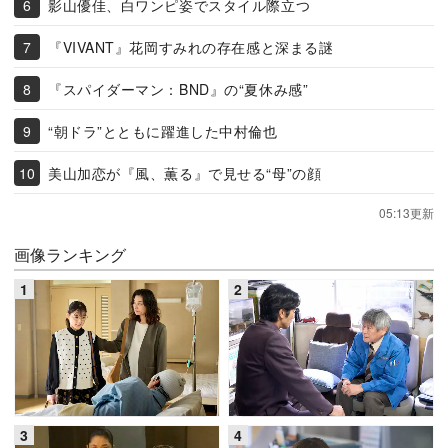
影山優佳、白ワンピ姿でスタイル際立つ
『VIVANT』花岡すみれの存在感と深まる謎
『スパイダーマン：BND』の“夏休み感”
“朝ドラ”とともに躍進した中村倫也
美山加恋が『風、薫る』で見せる“母”の顔
05:13更新
画像ランキング