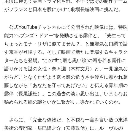
主演に迎えて実写ドラマ化され、本作ではその制作チーム
がフランスと日本を股にかけて劇場長編映画に挑んだ。
公式YouTubeチャンネルにて公開された映像には、特殊
能力“ヘブンズ・ドアー”を発動させる露伴と、「先生って
ちょっとモナ・リザに似てません？」と無邪気な口調で話
す京香が登場する。そして映画で新たに登場するキャラク
ターたちも登場。“この世で最も黒い絵”の噂を若き露伴に
語りかける謎の女性・奈々瀬（木村文乃）と、一見強気な
がらどことなくただよう奈々瀬の危うさや儚さに惹かれ葛
藤しながら「あなたを守ってあげたい」と伝える青年期の
露伴（長尾謙杜）。この過去の淡い思い出は、いまもなお
秘められる絵の謎といかに繋がり、導かれていくのか。
さらに、「完全な偽物だ」と不穏な一言を言い放つ東洋
美術の専門家・辰巳隆之介（安藤政信）に、ルーヴルの