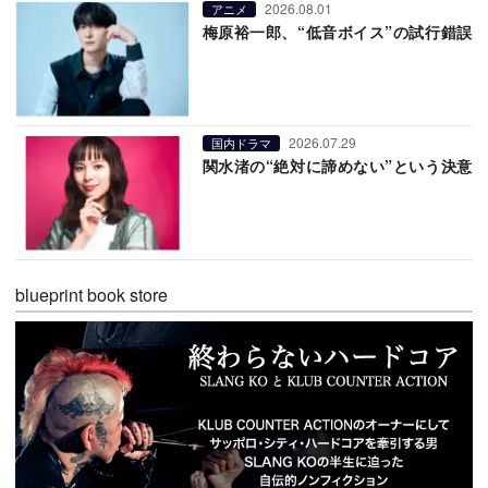
2026.08.01
アニメ
梅原裕一郎、“低音ボイス”の試行錯誤
2026.07.29
国内ドラマ
関水渚の“絶対に諦めない”という決意
blueprint book store