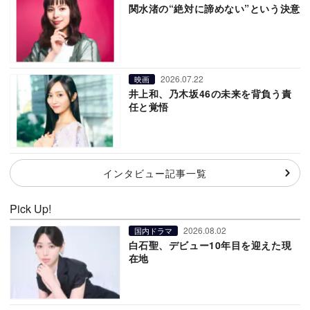
関水渚の“絶対に諦めない”という決意
2026.07.22
映画
井上和、乃木坂46の未来を背負う責
任と覚悟
インタビュー記事一覧
Pick Up!
2026.08.02
国内ドラマ
白石聖、デビュー10年目を迎えた現
在地