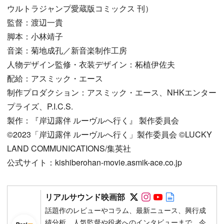
ウルトラジャンプ愛蔵版コミックス 刊）
監督：渡辺一貴
脚本：小林靖子
音楽：菊地成孔／新音楽制作工房
人物デザイン監修・衣装デザイン：柘植伊佐夫
配給：アスミック・エース
制作プロダクション：アスミック・エース、NHKエンター
プライズ、P.I.C.S.
製作：『岸辺露伴 ルーヴルへ行く』 製作委員会
©2023「岸辺露伴 ルーヴルへ行く」製作委員会 ©LUCKY
LAND COMMUNICATIONS/集英社
公式サイト：kishiberohan-movie.asmik-ace.co.jp
Follow on SNS
Follow on SNS
Follow on SN
Author web 
リアルサウンド映画部
話題作のレビューやコラム、最新ニュース、興行成
績分析、人気監督や役者へのインタビューまで、今