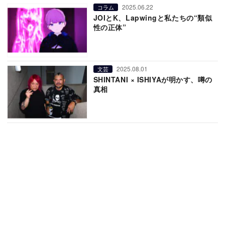
2025.06.22
コラム
JOIとK、Lapwingと私たちの“類似
性の正体”
2025.08.01
文芸
SHINTANI × ISHIYAが明かす、噂の
真相