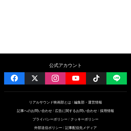
公式アカウント
facebook
x
instagram
YouTube
Follow on 
LI
リアルサウンド映画部とは
編集部・運営情報
記事へのお問い合わせ
広告に関するお問い合わせ
採用情報
プライバシーポリシー
クッキーポリシー
外部送信ポリシー
記事配信先メディア