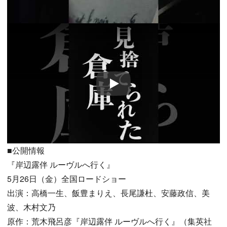
Play
■公開情報
『岸辺露伴 ルーヴルへ行く』
5月26日（金）全国ロードショー
出演：高橋一生、飯豊まりえ、長尾謙杜、安藤政信、美
波、木村文乃
原作：荒木飛呂彦『岸辺露伴 ルーヴルへ行く』（集英社