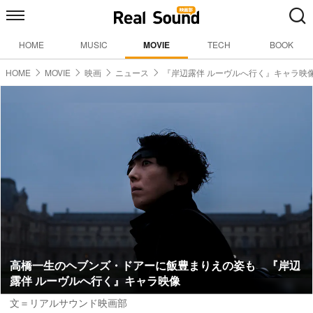
HOME
MUSIC
MOVIE
TECH
BOOK
HOME
MOVIE
映画
ニュース
『岸辺露伴 ルーヴルへ行く』キャラ映
高橋一生のヘブンズ・ドアーに飯豊まりえの姿も 『岸辺
露伴 ルーヴルへ行く』キャラ映像
文＝リアルサウンド映画部