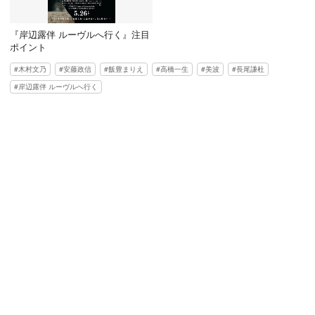
『岸辺露伴 ルーヴルへ行く』注目
ポイント
木村文乃
安藤政信
飯豊まりえ
高橋一生
美波
長尾謙杜
岸辺露伴 ルーヴルへ行く