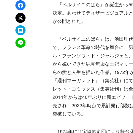
Facebookでシェア
『ベルサイユのばら』が誕生から5
決定。あわせてティザービジュアル
xでポスト
が公開された。
はてなブックマーク
『ベルサイユのばら』は、池田理代
LINEで送る
で、フランス革命の時代を舞台に、
ル・フランソワ・ド・ジャルジェと
から嫁いできた純真無垢な王妃マリ
らの愛と人生を描いた作品。1972年か
『週刊マーガレット』（集英社）に
レット・コミックス（集英社刊）は全
2014年からは40年ぶりに新エピソー
売され、2022年時点で累計発行部数は
突破している。
1974年には宝塚歌劇団により舞台