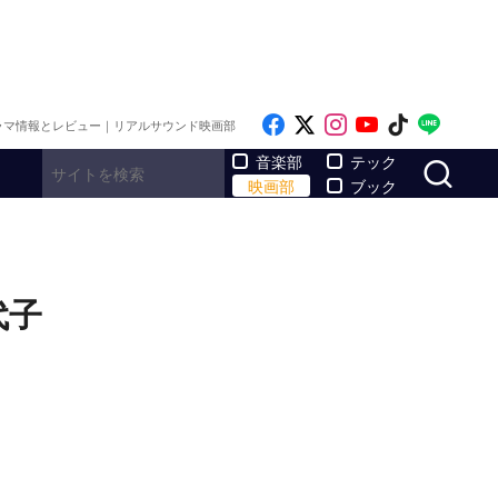
Like on Facebook
Follow on x
Follow on Inst
Follow on Y
Follow on
Follo
ラマ情報とレビュー｜リアルサウンド映画部
サ
音楽部
テック
映画部
ブック
代子