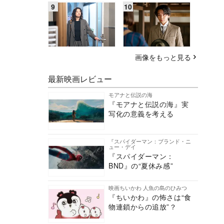
画像をもっと見る
最新映画レビュー
モアナと伝説の海
『モアナと伝説の海』実
写化の意義を考える
『スパイダーマン：ブランド・ニ
ュー・デイ
『スパイダーマン：
BND』の“夏休み感”
映画ちいかわ 人魚の島のひみつ
『ちいかわ』の怖さは“食
物連鎖からの追放”？