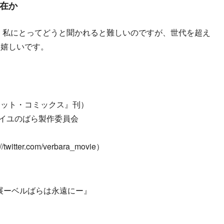
在か
、私にとってどうと聞かれると難しいのですが、世代を超え
に嬉しいです。
レット・コミックス』刊）
イユのばら製作委員会
twitter.com/verbara_movie）
ら展ーベルばらは永遠にー』