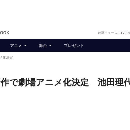
BOOK
映画ニュース・TVド
アニメ
舞台
プレゼント
メ化決定
作で劇場アニメ化決定 池田理