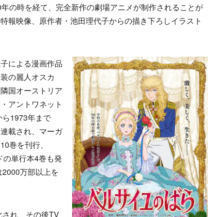
0年の時を経て、完全新作の劇場アニメが制作されることが
と特報映像、原作者・池田理代子からの描き下ろしイラスト
子による漫画作品
男装の麗人オスカ
、隣国オーストリア
ー・アントワネット
ら1973年まで
て連載され、マーガ
10巻を刊行、
ドの単行本4巻も発
2000万部以上を
化され、その後TV