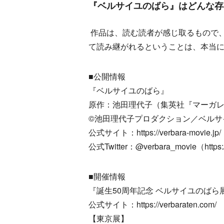
『ベルサイユのばら』はどんな存
作品は、読む読者が感じ取るもので
て読み継がれるということは、本当
■公開情報
『ベルサイユのばら』
原作：池田理代子（集英社『マーガ
©池田理代子プロダクション／ベルサ
公式サイト：https://verbara-movie.jp/
公式Twitter：@verbara_movie（https://
■開催情報
『誕生50周年記念 ベルサイユのば
公式サイト：https://verbaraten.com/
【東京展】