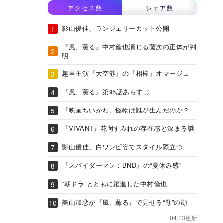
アクセス数
シェア数
影山優佳、ランジェリーカット公開
『風、薫る』中村倫也演じる藤次の正体が判
明
趣里主演『大空港』の『相棒』オマージュ
『風、薫る』第95話あらすじ
『映画ちいかわ』怪物は誰が生んだのか？
『VIVANT』花岡すみれの存在感と深まる謎
影山優佳、白ワンピ姿でスタイル際立つ
『スパイダーマン：BND』の“夏休み感”
“朝ドラ”とともに躍進した中村倫也
美山加恋が『風、薫る』で見せる“母”の顔
04:13更新