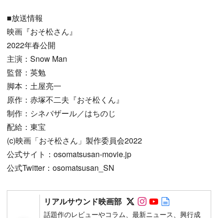
■放送情報
映画『おそ松さん』
2022年春公開
主演：Snow Man
監督：英勉
脚本：土屋亮一
原作：赤塚不二夫『おそ松くん』
制作：シネバザール／はちのじ
配給：東宝
(c)映画「おそ松さん」製作委員会2022
公式サイト：osomatsusan-movie.jp
公式Twitter：osomatsusan_SN
Follow on SNS
Follow on SNS
Follow on SN
Author web 
リアルサウンド映画部
話題作のレビューやコラム、最新ニュース、興行成