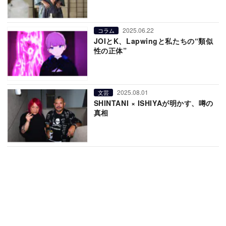
2025.06.22
コラム
JOIとK、Lapwingと私たちの“類似
性の正体”
2025.08.01
文芸
SHINTANI × ISHIYAが明かす、噂の
真相