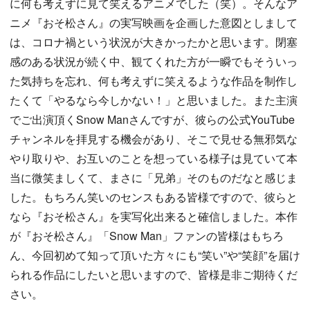
に何も考えずに見て笑えるアニメでした（笑）。そんなア
ニメ『おそ松さん』の実写映画を企画した意図としまして
は、コロナ禍という状況が大きかったかと思います。閉塞
感のある状況が続く中、観てくれた方が一瞬でもそういっ
た気持ちを忘れ、何も考えずに笑えるような作品を制作し
たくて「やるなら今しかない！」と思いました。また主演
でご出演頂くSnow Manさんですが、彼らの公式YouTube
チャンネルを拝見する機会があり、そこで見せる無邪気な
やり取りや、お互いのことを想っている様子は見ていて本
当に微笑ましくて、まさに「兄弟」そのものだなと感じま
した。もちろん笑いのセンスもある皆様ですので、彼らと
なら『おそ松さん』を実写化出来ると確信しました。本作
が『おそ松さん』「Snow Man」ファンの皆様はもちろ
ん、今回初めて知って頂いた方々にも“笑い”や“笑顔”を届け
られる作品にしたいと思いますので、皆様是非ご期待くだ
さい。