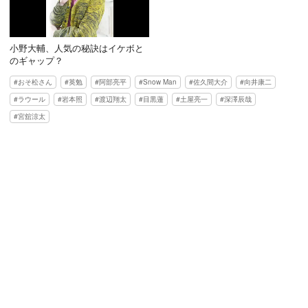
小野大輔、人気の秘訣はイケボと
のギャップ？
おそ松さん
英勉
阿部亮平
Snow Man
佐久間大介
向井康二
ラウール
岩本照
渡辺翔太
目黒蓮
土屋亮一
深澤辰哉
宮舘涼太