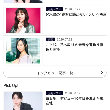
2026.07.29
国内ドラマ
関水渚の“絶対に諦めない”という決意
2026.07.22
映画
井上和、乃木坂46の未来を背負う責
任と覚悟
インタビュー記事一覧
Pick Up!
2026.08.02
国内ドラマ
白石聖、デビュー10年目を迎えた現
在地