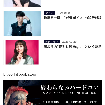
2026.08.01
アニメ
梅原裕一郎、“低音ボイス”の試行錯誤
2026.07.29
国内ドラマ
関水渚の“絶対に諦めない”という決意
blueprint book store