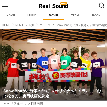
HOME
MUSIC
MOVIE
TECH
BOOK
HOME
MOVIE
映画
ニュース
Snow Manで『おそ松さん』実写映画化
Snow Manが松野家の6つ子＆オリジナルキャラに 『お
そ松さん』実写映画化決定
文＝リアルサウンド映画部