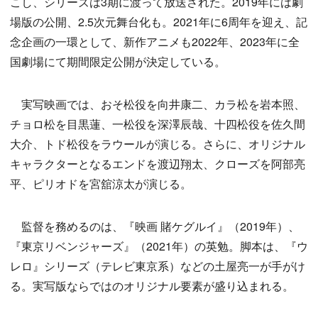
こし、シリーズは3期に渡って放送された。2019年には劇
場版の公開、2.5次元舞台化も。2021年に6周年を迎え、記
念企画の一環として、新作アニメも2022年、2023年に全
国劇場にて期間限定公開が決定している。
実写映画では、おそ松役を向井康二、カラ松を岩本照、
チョロ松を目黒蓮、一松役を深澤辰哉、十四松役を佐久間
大介、トド松役をラウールが演じる。さらに、オリジナル
キャラクターとなるエンドを渡辺翔太、クローズを阿部亮
平、ピリオドを宮舘涼太が演じる。
監督を務めるのは、『映画 賭ケグルイ』（2019年）、
『東京リベンジャーズ』（2021年）の英勉。脚本は、『ウ
レロ』シリーズ（テレビ東京系）などの土屋亮一が手がけ
る。実写版ならではのオリジナル要素が盛り込まれる。