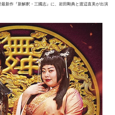
督最新作『新解釈・三國志』に、岩田剛典と渡辺直美が出演