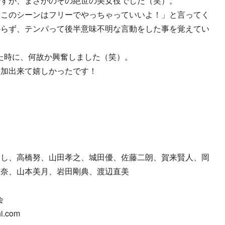
ですが、まさかのその絶世の美女役でした（笑）。
ここのシーンはフリーでやっちゃっていいよ！」と言ってく
からず、テンパって後半意味不明な言動をした事を覚えてい
た時に、何故か興奮しました（笑）。
参加出来て嬉しかったです！
とし、高橋努、山田孝之、城田優、佐藤二朗、賀来賢人、岡
環奈、山本美月、岩田剛典、渡辺直美
員会
i.com