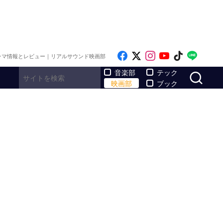
Like on Facebook
Follow on x
Follow on Inst
Follow on Y
Follow on
Follo
ラマ情報とレビュー｜リアルサウンド映画部
サ
音楽部
テック
映画部
ブック