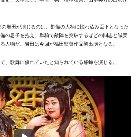
ROTHERSの岩田が演じるのは、劉備の人柄に惚れ込み臣下となった
劉備の息子を抱え、単騎で敵陣を突破するほどの闘志と誠実
残る人物だ。岩田は今回が福田監督作品初出演となる。
で、歌舞に優れていたと知られている貂蝉を演じる。