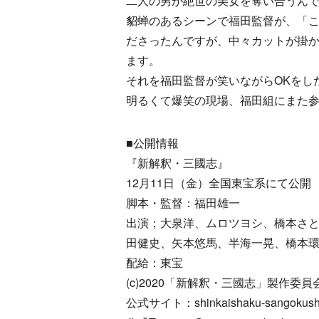
二人の男が絶世の美女を奪い合うん
貂蝉のあるシーンで福田監督が、「
ださったんですが、中々カットが掛
ます。
それを福田監督が笑いながらOKをし
明るくて爆笑の現場、福田組にまた
■公開情報
『新解釈・三國志』
12月11日（金）全国東宝系にて公開
脚本・監督：福田雄一
出演；大泉洋、ムロツヨシ、橋本さ
田健史、矢本悠馬、半海一晃、橋本
配給：東宝
(c)2020「新解釈・三國志」製作委
公式サイト：shinkaishaku-sangokush