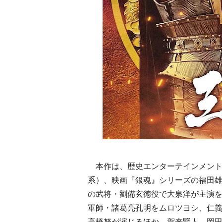
本作は、歴史エンターテインメント『
系）、映画『銀魂』シリーズの福田
の武将・劉備玄徳役で大泉洋が主演
軍師・諸葛亮孔明をムロツヨシ、仁
高橋努が演じるほか、賀来賢人、岡