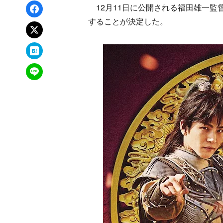
Facebookでシェア
12月11日に公開される福田雄一監
することが決定した。
xでポスト
はてなブックマーク
LINEで送る