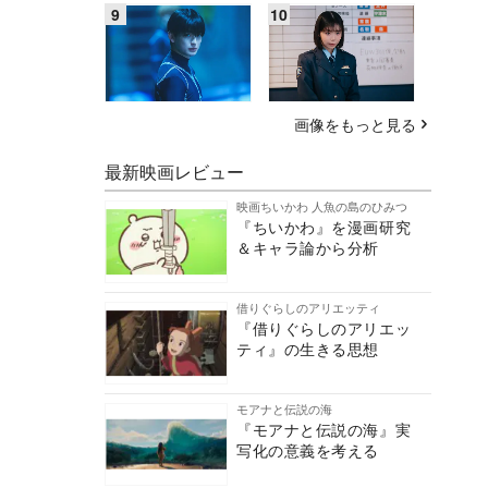
画像をもっと見る
最新映画レビュー
映画ちいかわ 人魚の島のひみつ
『ちいかわ』を漫画研究
＆キャラ論から分析
借りぐらしのアリエッティ
『借りぐらしのアリエッ
ティ』の生きる思想
モアナと伝説の海
『モアナと伝説の海』実
写化の意義を考える