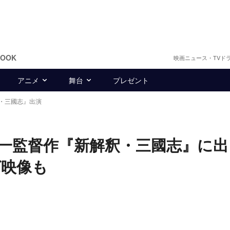
BOOK
映画ニュース・TVド
アニメ
舞台
プレゼント
・三國志』出演
一監督作『新解釈・三國志』に出
グ映像も