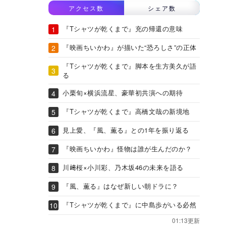
アクセス数
シェア数
『Tシャツが乾くまで』充の帰還の意味
『映画ちいかわ』が描いた“恐ろしさ”の正体
『Tシャツが乾くまで』脚本を生方美久が語
る
小栗旬×横浜流星、豪華初共演への期待
『Tシャツが乾くまで』高橋文哉の新境地
見上愛、『風、薫る』との1年を振り返る
『映画ちいかわ』怪物は誰が生んだのか？
川﨑桜×小川彩、乃木坂46の未来を語る
『風、薫る』はなぜ新しい朝ドラに？
『Tシャツが乾くまで』に中島歩がいる必然
01:13更新