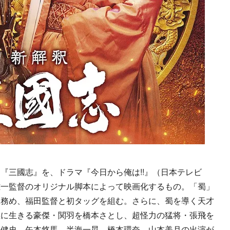
三國志』を、ドラマ『今日から俺は!!』（日本テレビ
雄一監督のオリジナル脚本によって映画化するもの。「蜀」
を務め、福田監督と初タッグを組む。さらに、蜀を導く天才
義に生きる豪傑・関羽を橋本さとし、超怪力の猛将・張飛を
田健史、矢本悠馬、半海一晃、橋本環奈、山本美月の出演が