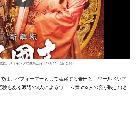
Play
志』メイキング映像第五弾【12月11日(金)公開】
では、パフォーマーとして活躍する岩田と、ワールドツア
験もある渡辺の2人による“チーム舞”の2人の姿が映し出さ