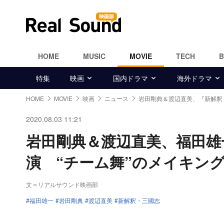
HOME
MUSIC
MOVIE
TECH
特集
映画
国内ドラマ
海外ドラマ
HOME
MOVIE
映画
ニュース
岩田剛典＆渡辺直美、『新解釈
2020.08.03 11:21
岩田剛典＆渡辺直美、福田雄
演 “チーム舞”のメイキン
文＝リアルサウンド映画部
福田雄一
岩田剛典
渡辺直美
新解釈・三國志