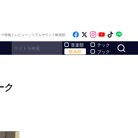
Like on Facebook
Follow on x
Follow on Inst
Follow on Y
Follow on
Follo
ラマ情報とレビュー｜リアルサウンド映画部
サ
音楽部
テック
映画部
ブック
ーク