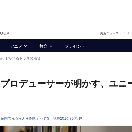
BOOK
映画ニュース・TVド
アニメ
舞台
プレゼント
長』Pが語るドラマの秘訣
0』プロデューサーが明かす、ユニ
内藤剛志
塙宣之
警視庁・捜査一課長2020
関拓也