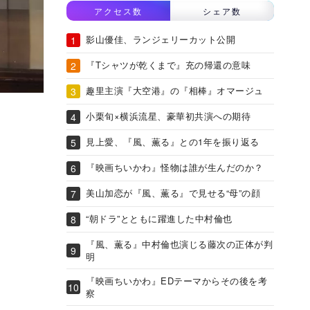
アクセス数
シェア数
影山優佳、ランジェリーカット公開
『Tシャツが乾くまで』充の帰還の意味
趣里主演『大空港』の『相棒』オマージュ
小栗旬×横浜流星、豪華初共演への期待
見上愛、『風、薫る』との1年を振り返る
『映画ちいかわ』怪物は誰が生んだのか？
美山加恋が『風、薫る』で見せる“母”の顔
“朝ドラ”とともに躍進した中村倫也
『風、薫る』中村倫也演じる藤次の正体が判
明
『映画ちいかわ』EDテーマからその後を考
察