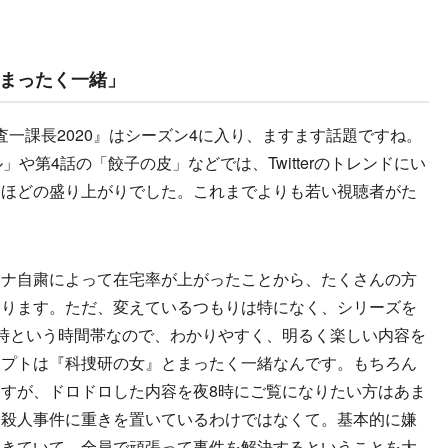
まったく一緒」
査一課長2020』はシーズン4に入り、ますます話題ですね。
や第4話の「餃子の皮」などでは、Twitterのトレンドにい
るほどの盛り上がりでした。これまでよりも若い視聴者がた
。
ロナ自粛によって在宅率が上がったことから、たくさんの方
あります。ただ、変えているつもりは特になく、シリーズを
時という時間帯なので、わかりやすく、明るく楽しい内容を
セプトは『科捜研の女』とまったく一緒なんです。もちろん
すが、ドロドロした内容を夜8時にご覧になりたい方はあま
、殺人事件に重きを置いているわけではなくて。基本的に嫌
生きていて、全員で頑張って事件を解決するということを大