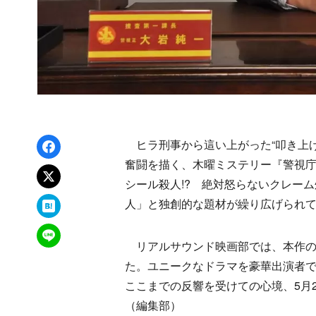
Facebookでシェア
ヒラ刑事から這い上がった“叩き上げ
奮闘を描く、木曜ミステリー『警視庁
xでポスト
シール殺人!? 絶対怒らないクレー
はてなブックマーク
人」と独創的な題材が繰り広げられ
LINEで送る
リアルサウンド映画部では、本作の
た。ユニークなドラマを豪華出演者
ここまでの反響を受けての心境、5月
（編集部）