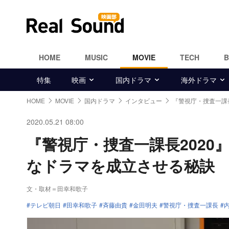
HOME
MUSIC
MOVIE
TECH
特集
映画
国内ドラマ
海外ドラマ
HOME
MOVIE
国内ドラマ
インタビュー
『警視庁・捜査一課
2020.05.21 08:00
『警視庁・捜査一課長202
なドラマを成立させる秘訣
文・取材＝田幸和歌子
テレビ朝日
田幸和歌子
斉藤由貴
金田明夫
警視庁・捜査一課長