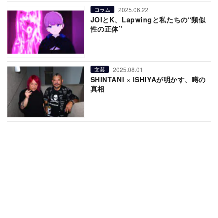
2025.06.22
コラム
JOIとK、Lapwingと私たちの“類似
性の正体”
2025.08.01
文芸
SHINTANI × ISHIYAが明かす、噂の
真相