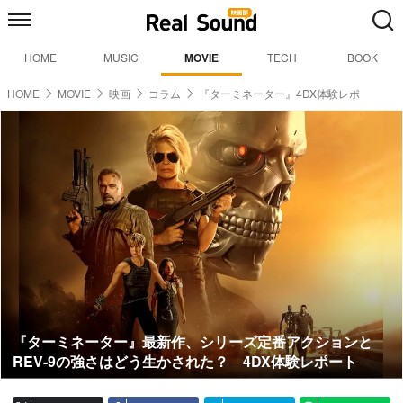
HOME
MUSIC
MOVIE
TECH
BOOK
HOME
MOVIE
映画
コラム
『ターミネーター』4DX体験レポ
『ターミネーター』最新作、シリーズ定番アクションと
REV-9の強さはどう生かされた？ 4DX体験レポート