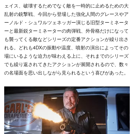
ェイス、破壊するためでなく敵を一時的に止めるための大
乱射の銃撃戦、今回から登場した強化人間のグレースやア
ーノルド・シュワルツェネッガー演じる旧型ターミネータ
ーと最新鋭ターミネーターの肉弾戦、外骨格だけになって
も襲ってくる敵などシリーズの定番アクションが繰り出さ
れる。どれも4DXの振動や温度、噴射の演出によってその
場にいるような迫力が味わえる上に、それまでのシリーズ
でも繰り返されてきたアクションが展開されるので、数々
の名場面を思い出しながら見られるという喜びがあった。