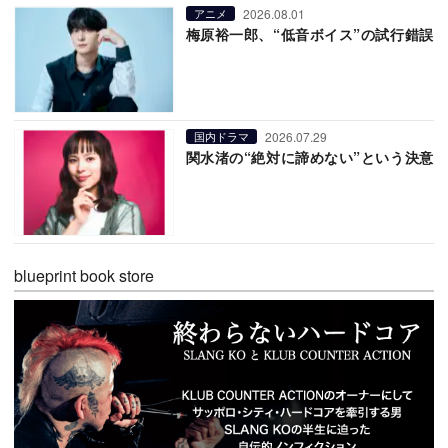
2026.08.01
アニメ
梅原裕一郎、“低音ボイス”の試行錯誤
2026.07.29
国内ドラマ
関水渚の“絶対に諦めない”という決意
blueprint book store