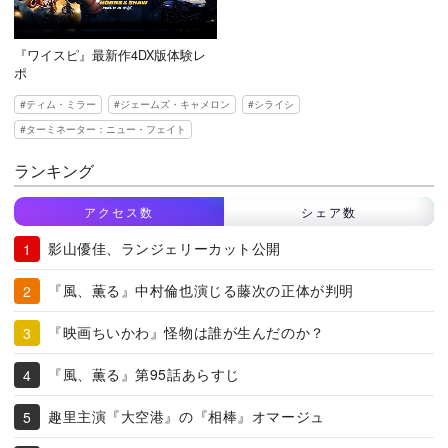
『ワイスピ』最新作4DX版体験レ
ポ
ティム・ミラー
ジェームズ・キャメロン
シライシ
ターミネーター：ニュー・フェイト
ランキング
アクセス数
シェア数
影山優佳、ランジェリーカット公開
『風、薫る』中村倫也演じる藤次の正体が判明
『映画ちいかわ』怪物は誰が生んだのか？
『風、薫る』第95話あらすじ
趣里主演『大空港』の『相棒』オマージュ