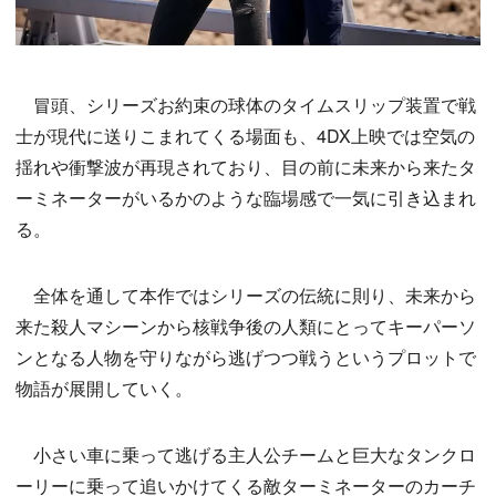
冒頭、シリーズお約束の球体のタイムスリップ装置で戦
士が現代に送りこまれてくる場面も、4DX上映では空気の
揺れや衝撃波が再現されており、目の前に未来から来たタ
ーミネーターがいるかのような臨場感で一気に引き込まれ
る。
全体を通して本作ではシリーズの伝統に則り、未来から
来た殺人マシーンから核戦争後の人類にとってキーパーソ
ンとなる人物を守りながら逃げつつ戦うというプロットで
物語が展開していく。
小さい車に乗って逃げる主人公チームと巨大なタンクロ
ーリーに乗って追いかけてくる敵ターミネーターのカーチ