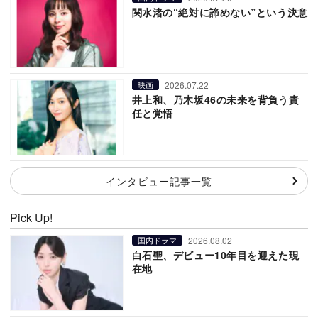
関水渚の“絶対に諦めない”という決意
2026.07.22
映画
井上和、乃木坂46の未来を背負う責
任と覚悟
インタビュー記事一覧
Pick Up!
2026.08.02
国内ドラマ
白石聖、デビュー10年目を迎えた現
在地