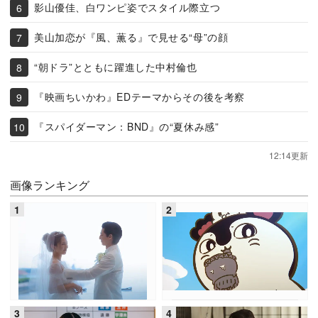
影山優佳、白ワンピ姿でスタイル際立つ
美山加恋が『風、薫る』で見せる“母”の顔
“朝ドラ”とともに躍進した中村倫也
『映画ちいかわ』EDテーマからその後を考察
『スパイダーマン：BND』の“夏休み感”
12:14更新
画像ランキング