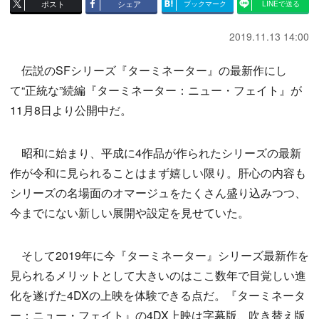
ポスト
シェア
ブックマーク
LINEで送る
2019.11.13 14:00
伝説のSFシリーズ『ターミネーター』の最新作にし
て“正統な”続編『ターミネーター：ニュー・フェイト』が
11月8日より公開中だ。
昭和に始まり、平成に4作品が作られたシリーズの最新
作が令和に見られることはまず嬉しい限り。肝心の内容も
シリーズの名場面のオマージュをたくさん盛り込みつつ、
今までにない新しい展開や設定を見せていた。
そして2019年に今『ターミネーター』シリーズ最新作を
見られるメリットとして大きいのはここ数年で目覚しい進
化を遂げた4DXの上映を体験できる点だ。『ターミネータ
ー：ニュー・フェイト』の4DX上映は字幕版、吹き替え版