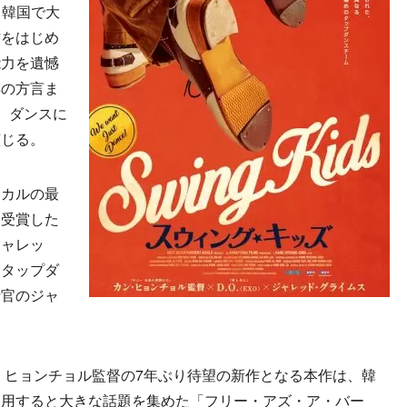
、韓国で大
作をはじめ
能力を遺憾
鮮の方言ま
、ダンスに
演じる。
カルの最
を受賞した
ジャレッ
たタップダ
士官のジャ
ヒョンチョル監督の7年ぶり待望の新作となる本作は、韓
使用すると大きな話題を集めた「フリー・アズ・ア・バー