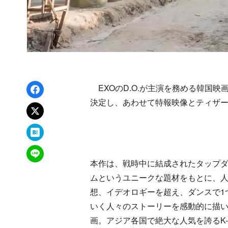
Facebookでシェア
EXOのD.O.が主演を務める韓国映
決定し、あわせて特報映像とティザ
xでポスト
はてなブックマーク
LINEで送る
本作は、戦時中に結成されたタップ
ムというユニークな題材をもとに、
想、イデオロギーを超え、ダンスで1
いく人々のストーリーを感動的に描
画。アジア各国で絶大な人気を誇るK-