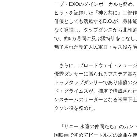
ープ・EXOのメインボーカルを務め
ヒットを記録した『神と共に』二部
俳優としても活躍するD.O.が、身体
なく発揮し、タップダンスから北朝
で、約5カ月間に及ぶ猛特訓をこなし
魅了された朝鮮人民軍ロ・ギス役を
さらに、ブロードウェイ・ミュージ
優秀ダンサーに贈られるアステア賞
トップタップダンサーであり俳優の
ド・グライムスが、捕虜で構成され
ンスチームのリーダーとなる米軍下
クソン役を務めた。
『サニー 永遠の仲間たち』のカン・
国映画で初めてビートルズの原曲を