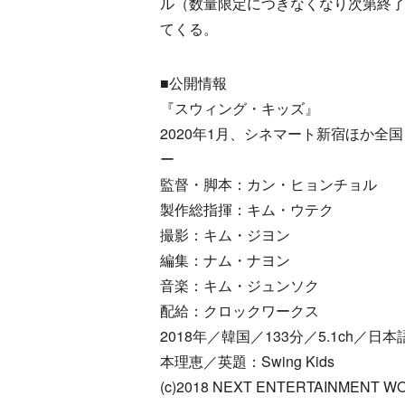
ル（数量限定につきなくなり次第終
てくる。
■公開情報
『スウィング・キッズ』
2020年1月、シネマート新宿ほか全
ー
監督・脚本：カン・ヒョンチョル
製作総指揮：キム・ウテク
撮影：キム・ジヨン
編集：ナム・ナヨン
音楽：キム・ジュンソク
配給：クロックワークス
2018年／韓国／133分／5.1ch／日
本理恵／英題：Swing Kids
(c)2018 NEXT ENTERTAINMENT W