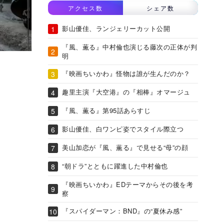
アクセス数
シェア数
影山優佳、ランジェリーカット公開
『風、薫る』中村倫也演じる藤次の正体が判
明
『映画ちいかわ』怪物は誰が生んだのか？
趣里主演『大空港』の『相棒』オマージュ
『風、薫る』第95話あらすじ
影山優佳、白ワンピ姿でスタイル際立つ
美山加恋が『風、薫る』で見せる“母”の顔
“朝ドラ”とともに躍進した中村倫也
『映画ちいかわ』EDテーマからその後を考
察
『スパイダーマン：BND』の“夏休み感”