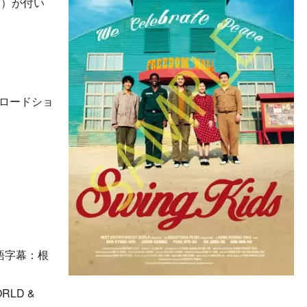
了）が付い
国ロードショ
本語字幕：根
ORLD &