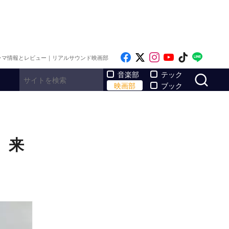
Like on Facebook
Follow on x
Follow on Inst
Follow on Y
Follow on
Follo
ラマ情報とレビュー｜リアルサウンド映画部
サ
音楽部
テック
映画部
ブック
』来