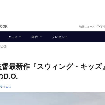
BOOK
映画ニュース・TVド
アニメ
舞台
プレゼント
月公開
監督最新作『スウィング・キッズ
D.O.
ライムス