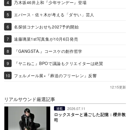
乃木坂46井上和『少年サンデー』登場
エバース・佐々木が考える「ダサい」芸人
名探偵コナンおせち2027予約開始
遠藤璃菜1st写真集が10月6日発売
『GANGSTA.』コースケの創作哲学
『ヤニねこ』BPOで議論もクリエイターは絶賛
フェルメール展×『葬送のフリーレン』反響
12:15更新
リアルサウンド厳選記事
2026.07.11
連載
ロックスターと過ごした記憶：櫻井敦
司