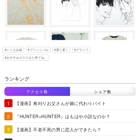
いくえみ綾
プリンシパル
潔く柔く
グラニフ
おやすみカラスまた来てね。
ランキング
アクセス数
シェア数
【漫画】角刈りお父さんが娘に代わりバイト
『HUNTER×HUNTER』はもはや小説なのか？
【漫画】不老不死の男に恋人ができたら？