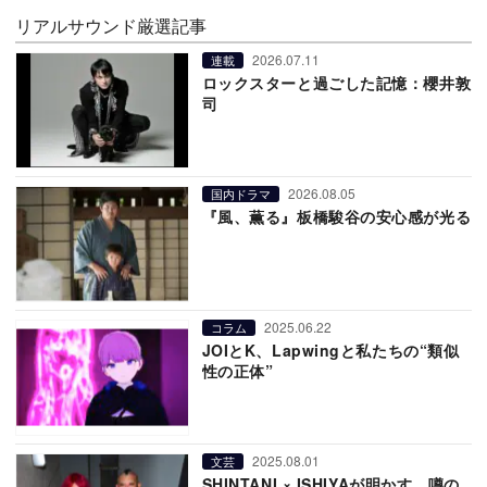
リアルサウンド厳選記事
2026.07.11
連載
ロックスターと過ごした記憶：櫻井敦
司
2026.08.05
国内ドラマ
『風、薫る』板橋駿谷の安心感が光る
2025.06.22
コラム
JOIとK、Lapwingと私たちの“類似
性の正体”
2025.08.01
文芸
SHINTANI × ISHIYAが明かす、噂の