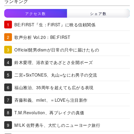
ランキング
アクセス数
シェア数
BE:FIRST『生：FIRST』に映る信頼関係
歌声分析 Vol.20：BE:FIRST
Official髭男dismが日常の只中に届けたもの
鈴木愛理、浴衣姿であざとさ全開ポーズ
二宮×SixTONES、丸山×なにわ男子の交流
福山雅治、35周年を超えても広がる表現
斉藤和義、milet、＝LOVEら注目新作
T.M.Revolution、再ブレイクの真価
M!LK 佐野勇斗、大忙しのニューヨーク旅行