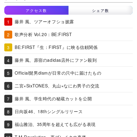
アクセス数
シェア数
藤井 風、ツアーオフショ披露
歌声分析 Vol.20：BE:FIRST
BE:FIRST『生：FIRST』に映る信頼関係
藤井 風、原宿のadidas店外にファン殺到
Official髭男dismが日常の只中に届けたもの
二宮×SixTONES、丸山×なにわ男子の交流
藤井 風、学生時代の秘蔵カットを公開
日向坂46、18thシングルリリース
福山雅治、35周年を超えても広がる表現