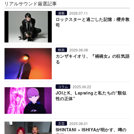
リアルサウンド厳選記事
2026.07.11
連載
ロックスターと過ごした記憶：櫻井敦
司
2026.08.08
映画
カンザキイオリ、『禍禍女』の狂気語
る
2025.06.22
コラム
JOIとK、Lapwingと私たちの“類似
性の正体”
2025.08.01
文芸
SHINTANI × ISHIYAが明かす、噂の