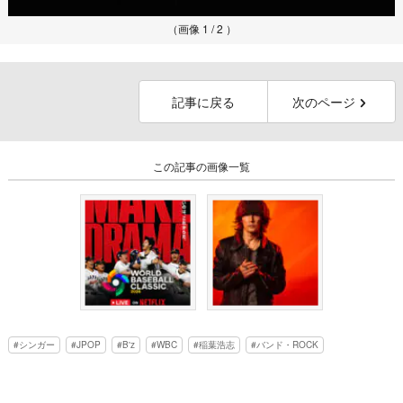
（画像 1 / 2 ）
記事に戻る
次のページ
この記事の画像一覧
シンガー
JPOP
B'z
WBC
稲葉浩志
バンド・ROCK