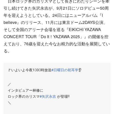
日本ロック界のカリスマとして長きにわたりシーンを牽
引し続けてきた矢沢永吉が、9月21日にソロデビュー50周
年を迎えようとしている。24日にはニューアルバム『I
believe』のリリース、11月には東京ドーム2DAYS公演、
そして全国のアリーナ会場を巡る『EIKICHI YAZAWA
CONCERT TOUR「Do It！YAZAWA 2025」』の開催を控
えており、76歳を迎えた今なお精力的な活動を展開してい
る。
🚩いよいよ今夜1⃣0⃣時放送
#日曜日の初耳学
👂
／
インタビュアー林修に
ロック界のカリスマ
#矢沢永吉
が登場‼
＼