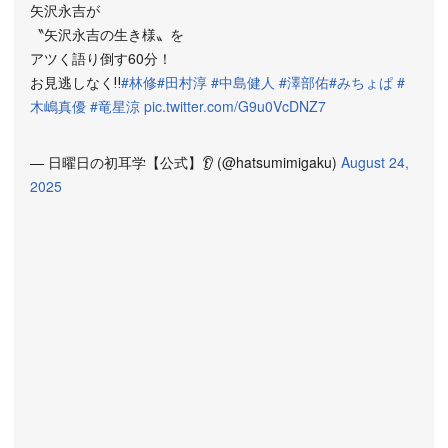
矢沢永吉が
〝矢沢永吉の生き様〟を
アツく語り倒す60分！
お見逃しなく‼
#林修
#田村淳
#中島健人
#澤部佑
#みちょぱ
#
木嶋真優
#竜星涼
pic.twitter.com/G9u0VcDNZ7
— 日曜日の初耳学【公式】👂 (@hatsumimigaku)
August 24,
2025