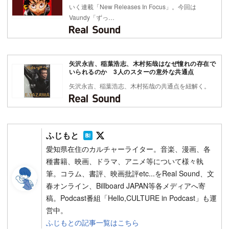
いく連載「New Releases In Focus」。今回は
Vaundy「ずっ…
矢沢永吉、稲葉浩志、木村拓哉はなぜ憧れの存在で
いられるのか 3人のスターの意外な共通点
矢沢永吉、稲葉浩志、木村拓哉の共通点を紐解く。
Follow on SNS
Follow on SNS
ふじもと
愛知県在住のカルチャーライター。音楽、漫画、各
種書籍、映画、ドラマ、アニメ等について様々執
筆。コラム、書評、映画批評etc...をReal Sound、文
春オンライン、Billboard JAPAN等各メディアへ寄
稿。Podcast番組「Hello,CULTURE in Podcast」も運
営中。
ふじもとの記事一覧はこちら