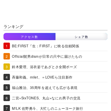
ランキング
アクセス数
シェア数
BE:FIRST『生：FIRST』に映る信頼関係
Official髭男dismが日常の只中に届けたもの
鈴木愛理、浴衣姿であざとさ全開ポーズ
斉藤和義、milet、＝LOVEら注目新作
福山雅治、35周年を超えても広がる表現
二宮×SixTONES、丸山×なにわ男子の交流
M!LK 佐野勇斗、大忙しのニューヨーク旅行