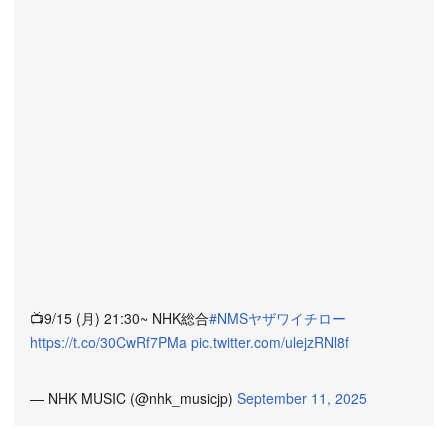
📺9/15 (月) 21:30~ NHK総合
#NMSヤザワイチロー
https://t.co/30CwRf7PMa
pic.twitter.com/ulejzRNl8f
— NHK MUSIC (@nhk_musicjp)
September 11, 2025