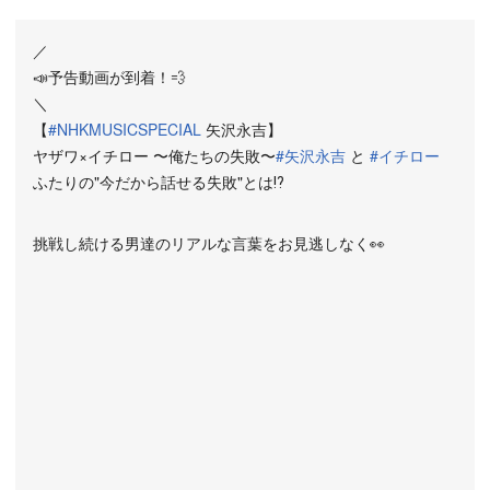
／
📣予告動画が到着！💨
＼
【
#NHKMUSICSPECIAL
矢沢永吉】
ヤザワ×イチロー 〜俺たちの失敗〜
#矢沢永吉
と
#イチロー
ふたりの"今だから話せる失敗"とは⁉️
挑戦し続ける男達のリアルな言葉をお見逃しなく👀