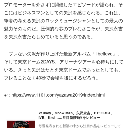
プロモーターを介さずに開催したエピソードが語られ、そ
こにはビジネスマンとしての矢沢を感じられる。これは、
筆者の考える矢沢のロックミュージシャンとしての最大の
魅力そのものだ。圧倒的な芯のブレなさこそが、矢沢永吉
を矢沢永吉たらしめていると思うのである。
ブレない矢沢が作り上げた最新アルバム『I believe』、
そして東京ドーム2DAYS、アリーナツアーを心待ちにして
いる。きっと矢沢はたとえ東京ドームであったとしても、
ブレることなく40秒で会場を後にするだろう。
※1: https://www.1101.com/yazawa2019/index.html
Vaundy、Snow Man、矢沢永吉、BE:FIRST、
IVE、Kroi……注目新譜6作をレビュー
毎週発表される新譜の中から注目作品をレビューして