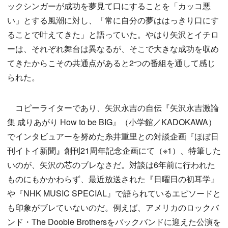
ックシンガーが成功を夢見て口にすることを「カッコ悪
い」とする風潮に対し、「常に自分の夢ははっきり口にす
ることで叶えてきた」と語っていた。やはり矢沢とイチロ
ーは、それぞれ舞台は異なるが、そこで大きな成功を収め
てきたからこその共通点があると2つの番組を通して感じ
られた。
コピーライターであり、矢沢永吉の自伝『矢沢永吉激論
集 成りあがり How to be BIG』（小学館／KADOKAWA）
でインタビュアーを努めた糸井重里との対談企画『ほぼ日
刊イトイ新聞』創刊21周年記念企画にて（※1）、特筆した
いのが、矢沢の芯のブレなさだ。対談は6年前に行われた
ものにもかかわらず、最近放送された『日曜日の初耳学』
や『NHK MUSIC SPECIAL』で語られているエピソードと
も印象がブレていないのだ。例えば、アメリカのロックバ
ンド・The Doobie Brothersをバックバンドに迎えた公演を