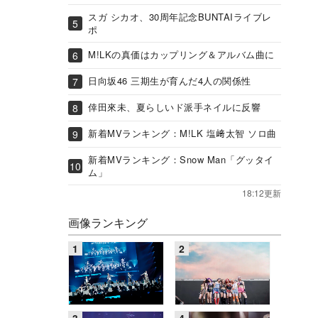
スガ シカオ、30周年記念BUNTAIライブレ
ポ
M!LKの真価はカップリング＆アルバム曲に
日向坂46 三期生が育んだ4人の関係性
倖田來未、夏らしいド派手ネイルに反響
新着MVランキング：M!LK 塩﨑太智 ソロ曲
新着MVランキング：Snow Man「グッタイ
ム」
18:12更新
画像ランキング