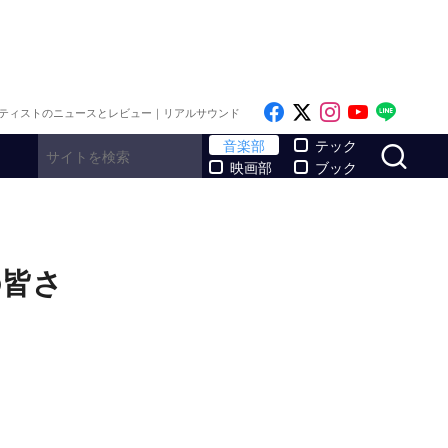
Like on Facebook
Follow on x
Follow on I
Follow o
Follo
ティストのニュースとレビュー｜リアルサウンド
サ
音楽部
テック
映画部
ブック
の皆さ