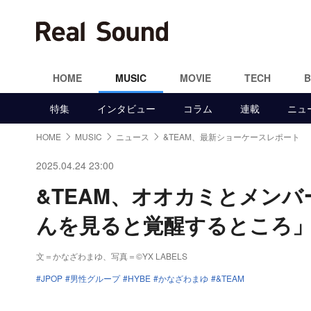
HOME
MUSIC
MOVIE
TECH
特集
インタビュー
コラム
連載
ニュ
HOME
MUSIC
ニュース
&TEAM、最新ショーケースレポート
2025.04.24 23:00
&TEAM、オオカミとメンバ
んを見ると覚醒するところ
文＝かなざわまゆ
、写真＝©YX LABELS
JPOP
男性グループ
HYBE
かなざわまゆ
&TEAM