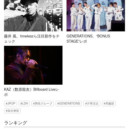
藤井 風、timeleszら注目新作をチ
GENERATIONS、“BONUS
ェック
STAGE”レポ
KAZ（数原龍友）Billboard Liveレ
ポ
JPOP
LDH
男性グループ
GENERATIONS
片寄涼太
斉藤碧
加古伸弥
ランキング