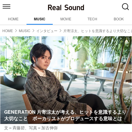
HOME
MUSIC
MOVIE
TECH
BOOK
HOME
MUSIC
インタビュー
片寄涼太、ヒットを意識するより大切なこ
GENERATION 片寄涼太が考える、ヒットを意識するより
大切なこと ボーカリストがプロデュースする意味とは
文＝斉藤碧
、
写真＝加古伸弥