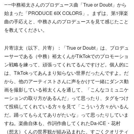
――中務裕太さんのプロデュース曲「True or Doubt」から
始まった「PRODUCE 6IX COLORS」。まずは、第1弾楽
曲の手応えと、中務さんのプロデュースを見て感じたこと
を教えてください。
片寄涼太（以下、片寄）：「True or Doubt」は、プロデュ
ーサーである（中務）裕太くんがTikTokでのプロモーショ
ン戦略を練って、頑張ってくれてるんですけど。個人的に
は、TikTokってあんまり知らない世界だったんですよ。だ
から、他のアーティストさんに声をかけて一緒にダンス動
画を撮影している裕太くんを通して、「こんなコミュニケ
ーションの取り方があるんだ」って思ったり、タグをつけ
て投稿してくれている方々を見て「こういう方々がいるん
だ。踊ってもらえてありがたいな」って思ったりしていま
すね。楽曲自体も、作詞作曲してくれたDa-iCE・花村
（想太）くんの世界観が組み込まれた、すごくクオリティ