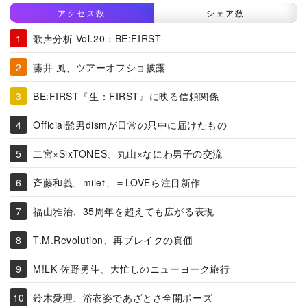
アクセス数
シェア数
歌声分析 Vol.20：BE:FIRST
藤井 風、ツアーオフショ披露
BE:FIRST『生：FIRST』に映る信頼関係
Official髭男dismが日常の只中に届けたもの
二宮×SixTONES、丸山×なにわ男子の交流
斉藤和義、milet、＝LOVEら注目新作
福山雅治、35周年を超えても広がる表現
T.M.Revolution、再ブレイクの真価
M!LK 佐野勇斗、大忙しのニューヨーク旅行
鈴木愛理、浴衣姿であざとさ全開ポーズ