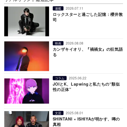
2026.07.11
連載
ロックスターと過ごした記憶：櫻井敦
司
2026.08.08
映画
カンザキイオリ、『禍禍女』の狂気語
る
2025.06.22
コラム
JOIとK、Lapwingと私たちの“類似
性の正体”
2025.08.01
文芸
SHINTANI × ISHIYAが明かす、噂の
真相