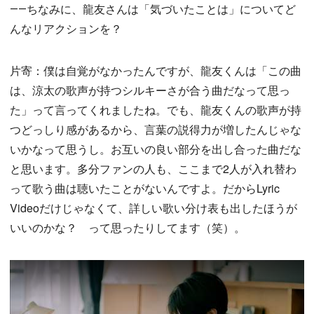
――ちなみに、龍友さんは「気づいたことは」についてど
んなリアクションを？
片寄：僕は自覚がなかったんですが、龍友くんは「この曲
は、涼太の歌声が持つシルキーさが合う曲だなって思っ
た」って言ってくれましたね。でも、龍友くんの歌声が持
つどっしり感があるから、言葉の説得力が増したんじゃな
いかなって思うし。お互いの良い部分を出し合った曲だな
と思います。多分ファンの人も、ここまで2人が入れ替わ
って歌う曲は聴いたことがないんですよ。だからLyric
Videoだけじゃなくて、詳しい歌い分け表も出したほうが
いいのかな？ って思ったりしてます（笑）。