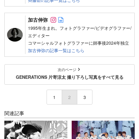
斉藤碧の記事一覧はこちら
Follow on SNS
Author web site
加古伸弥
1995年生まれ。フォトグラファー/ビデオグラファー/
エディター
コマーシャルフォトグラファーに師事後2024年独立
加古伸弥の記事一覧はこちら
次のページ
GENERATIONS 片寄涼太 撮り下ろし写真をすべて見る
1
2
(current)
3
関連記事