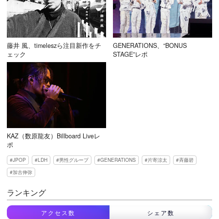
藤井 風、timeleszら注目新作をチ
GENERATIONS、“BONUS
ェック
STAGE”レポ
KAZ（数原龍友）Billboard Liveレ
ポ
JPOP
LDH
男性グループ
GENERATIONS
片寄涼太
斉藤碧
加古伸弥
ランキング
アクセス数
シェア数