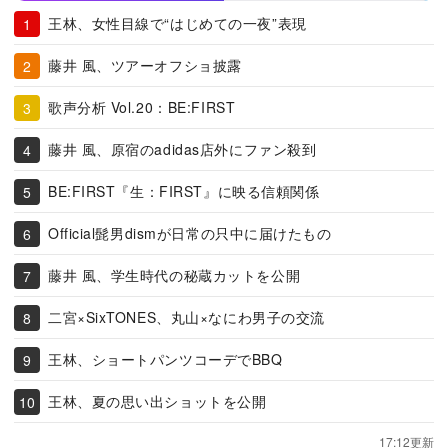
王林、女性目線で“はじめての一夜”表現
藤井 風、ツアーオフショ披露
歌声分析 Vol.20：BE:FIRST
藤井 風、原宿のadidas店外にファン殺到
BE:FIRST『生：FIRST』に映る信頼関係
Official髭男dismが日常の只中に届けたもの
藤井 風、学生時代の秘蔵カットを公開
二宮×SixTONES、丸山×なにわ男子の交流
王林、ショートパンツコーデでBBQ
王林、夏の思い出ショットを公開
17:12更新