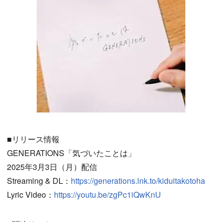
■リリース情報
GENERATIONS「気づいたことは」
2025年3月3日（月）配信
Streaming & DL：
https://generations.lnk.to/kiduitakotoha
Lyric Video：
https://youtu.be/zgPc1iQwKnU