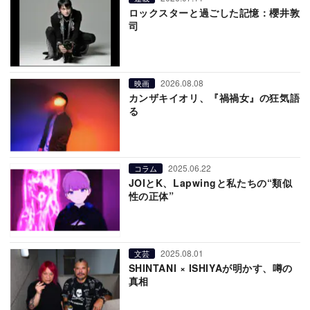
ロックスターと過ごした記憶：櫻井敦
司
2026.08.08
映画
カンザキイオリ、『禍禍女』の狂気語
る
2025.06.22
コラム
JOIとK、Lapwingと私たちの“類似
性の正体”
2025.08.01
文芸
SHINTANI × ISHIYAが明かす、噂の
真相