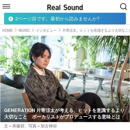
2ページ目です。最初から読みませんか?
HOME
MUSIC
MOVIE
TECH
BOOK
HOME
MUSIC
インタビュー
片寄涼太、ヒットを意識するより大切なこ
GENERATION 片寄涼太が考える、ヒットを意識するより
大切なこと ボーカリストがプロデュースする意味とは
文＝斉藤碧
、
写真＝加古伸弥