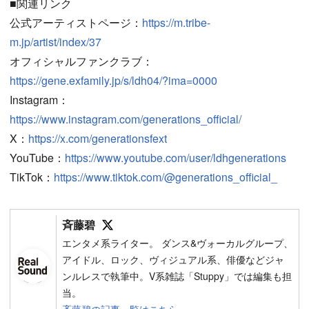
■関連リンク
公式アーティストページ：
https://m.tribe-
m.jp/artist/index/37
オフィシャルファンクラブ：
https://gene.exfamily.jp/s/ldh04/?ima=0000
Instagram：
https://www.instagram.com/generations_official/
X：
https://x.com/generationsfext
YouTube：
https://www.youtube.com/user/ldhgenerations
TikTok：
https://www.tiktok.com/@generations_official_
Follow on SNS
斉藤碧
エンタメ系ライター。 ダンス&ヴォーカルグループ、
アイドル、ロック、ヴィジュアル系、俳優などジャ
ンルレスで執筆中。V系雑誌「Stuppy」では編集も担
当。