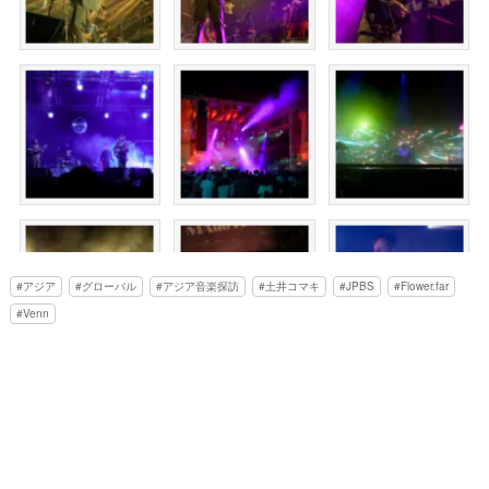
アジア
グローバル
アジア音楽探訪
土井コマキ
JPBS
Flower.far
Venn