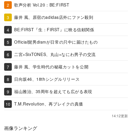
歌声分析 Vol.20：BE:FIRST
藤井 風、原宿のadidas店外にファン殺到
BE:FIRST『生：FIRST』に映る信頼関係
Official髭男dismが日常の只中に届けたもの
二宮×SixTONES、丸山×なにわ男子の交流
藤井 風、学生時代の秘蔵カットを公開
日向坂46、18thシングルリリース
福山雅治、35周年を超えても広がる表現
T.M.Revolution、再ブレイクの真価
14:12更新
画像ランキング