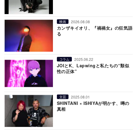
2026.08.08
映画
カンザキイオリ、『禍禍女』の狂気語
る
2025.06.22
コラム
JOIとK、Lapwingと私たちの“類似
性の正体”
2025.08.01
文芸
SHINTANI × ISHIYAが明かす、噂の
真相