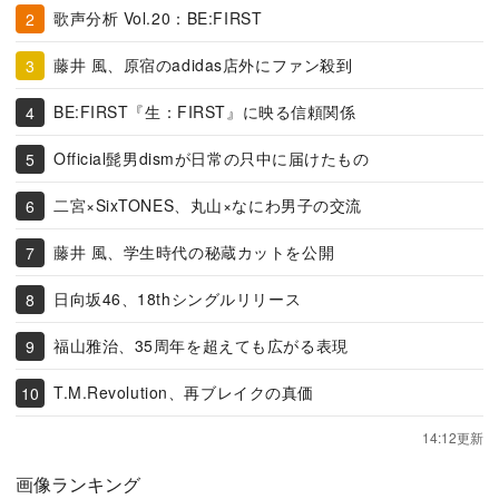
歌声分析 Vol.20：BE:FIRST
藤井 風、原宿のadidas店外にファン殺到
BE:FIRST『生：FIRST』に映る信頼関係
Official髭男dismが日常の只中に届けたもの
二宮×SixTONES、丸山×なにわ男子の交流
藤井 風、学生時代の秘蔵カットを公開
日向坂46、18thシングルリリース
福山雅治、35周年を超えても広がる表現
T.M.Revolution、再ブレイクの真価
14:12更新
画像ランキング