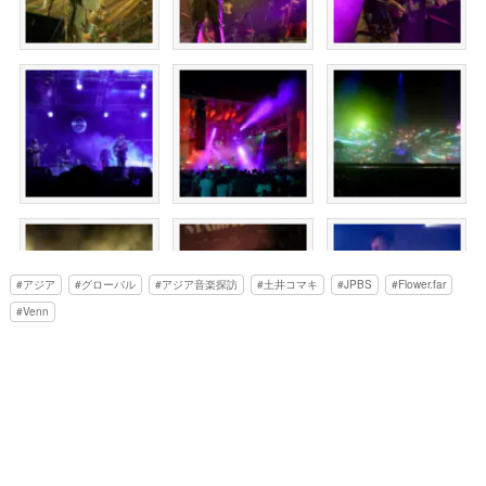
アジア
グローバル
アジア音楽探訪
土井コマキ
JPBS
Flower.far
Venn