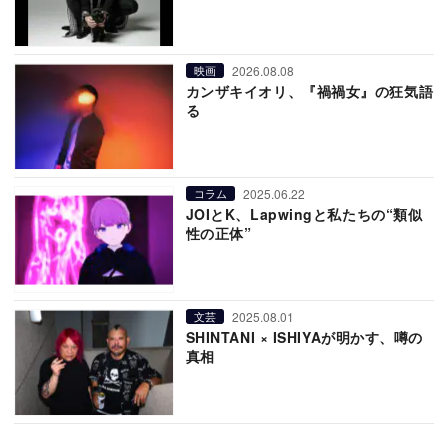
2026.08.08
映画
カンザキイオリ、『禍禍女』の狂気語
る
2025.06.22
コラム
JOIとK、Lapwingと私たちの“類似
性の正体”
2025.08.01
文芸
SHINTANI × ISHIYAが明かす、噂の
真相