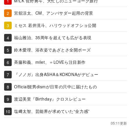
M!LK 佐野勇斗、大忙しのニューヨーク旅行
宮舘涼太、CM、アンバサダー起用の背景
ミセス 若井滉斗、ハリウッドオフショ公開
福山雅治、35周年を超えても広がる表現
鈴木愛理、浴衣姿であざとさ全開ポーズ
斉藤和義、milet、＝LOVEら注目新作
『ノノガ』出身ASHA＆KOKONAがデビュー
Official髭男dismが日常の只中に届けたもの
渡辺美里『Birthday』クロスレビュー
塩﨑太智、芸能界が求めていた“全力感”
05:11更新