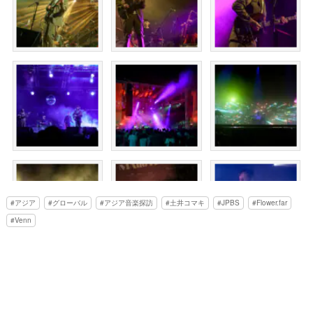
アジア
グローバル
アジア音楽探訪
土井コマキ
JPBS
Flower.far
Venn