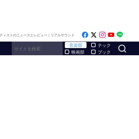
Like on Facebook
Follow on x
Follow on I
Follow o
Follo
ティストのニュースとレビュー｜リアルサウンド
サ
音楽部
テック
映画部
ブック