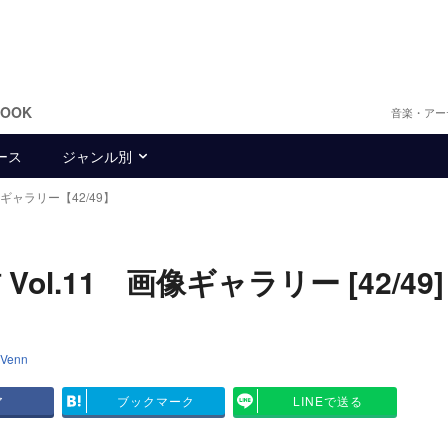
BOOK
音楽・アー
ース
ジャンル別
ギャラリー【42/49】
l.11 画像ギャラリー [42/49]
Venn
ア
ブックマーク
LINEで送る