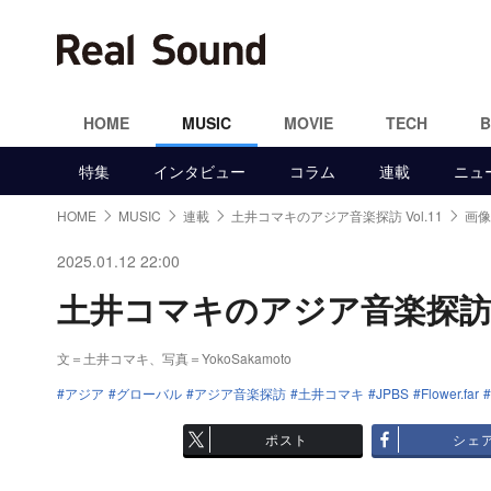
HOME
MUSIC
MOVIE
TECH
特集
インタビュー
コラム
連載
ニュ
HOME
MUSIC
連載
土井コマキのアジア音楽探訪 Vol.11
画像
2025.01.12 22:00
土井コマキのアジア音楽探訪 Vo
文＝土井コマキ、写真＝YokoSakamoto
アジア
グローバル
アジア音楽探訪
土井コマキ
JPBS
Flower.far
ポスト
シェ