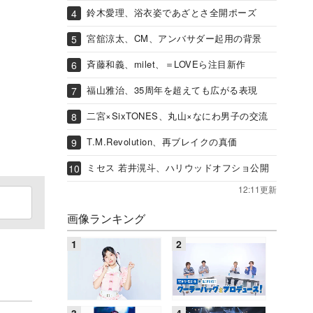
鈴木愛理、浴衣姿であざとさ全開ポーズ
宮舘涼太、CM、アンバサダー起用の背景
斉藤和義、milet、＝LOVEら注目新作
福山雅治、35周年を超えても広がる表現
二宮×SixTONES、丸山×なにわ男子の交流
T.M.Revolution、再ブレイクの真価
ミセス 若井滉斗、ハリウッドオフショ公開
12:11更新
画像ランキング