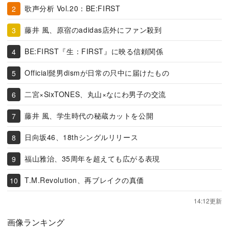
歌声分析 Vol.20：BE:FIRST
藤井 風、原宿のadidas店外にファン殺到
BE:FIRST『生：FIRST』に映る信頼関係
Official髭男dismが日常の只中に届けたもの
二宮×SixTONES、丸山×なにわ男子の交流
藤井 風、学生時代の秘蔵カットを公開
日向坂46、18thシングルリリース
福山雅治、35周年を超えても広がる表現
T.M.Revolution、再ブレイクの真価
14:12更新
画像ランキング