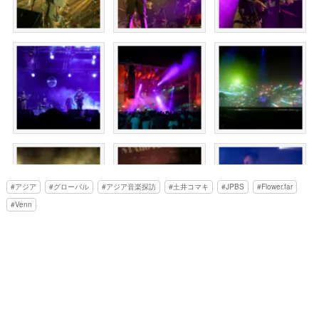
アジア
グローバル
アジア音楽探訪
土井コマキ
JPBS
Flower.far
Venn