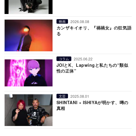
2026.08.08
映画
カンザキイオリ、『禍禍女』の狂気語
る
2025.06.22
コラム
JOIとK、Lapwingと私たちの“類似
性の正体”
2025.08.01
文芸
SHINTANI × ISHIYAが明かす、噂の
真相