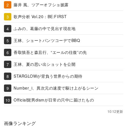
藤井 風、ツアーオフショ披露
歌声分析 Vol.20：BE:FIRST
ふみの、葛藤の中で見出す現在地
王林、ショートパンツコーデでBBQ
香取慎吾と森且行、“エールの往復”の先
王林、夏の思い出ショットを公開
STARGLOWが背負う世界からの期待
Number_i、異次元の速度で駆け上がるシーン
Official髭男dismが日常の只中に届けたもの
10:12更新
画像ランキング