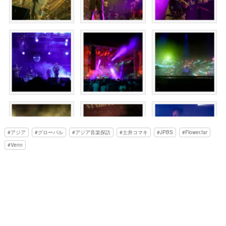
アジア
グローバル
アジア音楽探訪
土井コマキ
JPBS
Flower.far
Venn