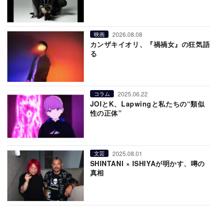
2026.08.08
映画
カンザキイオリ、『禍禍女』の狂気語
る
2025.06.22
コラム
JOIとK、Lapwingと私たちの“類似
性の正体”
2025.08.01
文芸
SHINTANI × ISHIYAが明かす、噂の
真相