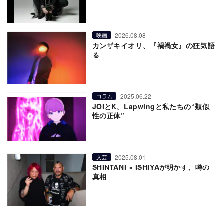
2026.08.08
映画
カンザキイオリ、『禍禍女』の狂気語
る
2025.06.22
コラム
JOIとK、Lapwingと私たちの“類似
性の正体”
2025.08.01
文芸
SHINTANI × ISHIYAが明かす、噂の
真相