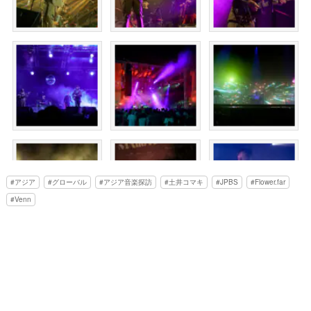
アジア
グローバル
アジア音楽探訪
土井コマキ
JPBS
Flower.far
Venn