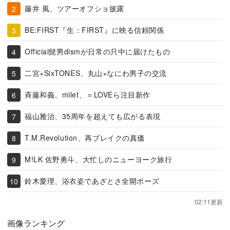
藤井 風、ツアーオフショ披露
BE:FIRST『生：FIRST』に映る信頼関係
Official髭男dismが日常の只中に届けたもの
二宮×SixTONES、丸山×なにわ男子の交流
斉藤和義、milet、＝LOVEら注目新作
福山雅治、35周年を超えても広がる表現
T.M.Revolution、再ブレイクの真価
M!LK 佐野勇斗、大忙しのニューヨーク旅行
鈴木愛理、浴衣姿であざとさ全開ポーズ
02:11更新
画像ランキング