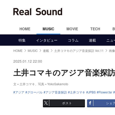
HOME
MUSIC
MOVIE
TECH
特集
インタビュー
コラム
連載
ニュ
HOME
MUSIC
連載
土井コマキのアジア音楽探訪 Vol.11
画像
2025.01.12 22:00
土井コマキのアジア音楽探訪 Vo
文＝土井コマキ、写真＝YokoSakamoto
アジア
グローバル
アジア音楽探訪
土井コマキ
JPBS
Flower.far
ポスト
シェ