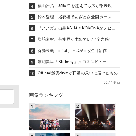
福山雅治、35周年を超えても広がる表現
鈴木愛理、浴衣姿であざとさ全開ポーズ
『ノノガ』出身ASHA＆KOKONAがデビュー
塩﨑太智、芸能界が求めていた“全力感”
斉藤和義、milet、＝LOVEら注目新作
渡辺美里『Birthday』クロスレビュー
Official髭男dismが日常の只中に届けたもの
02:11更新
画像ランキング