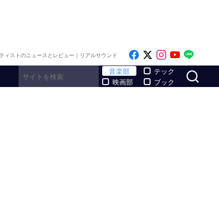
Like on Facebook
Follow on x
Follow on I
Follow o
Follo
ティストのニュースとレビュー｜リアルサウンド
サ
音楽部
テック
映画部
ブック