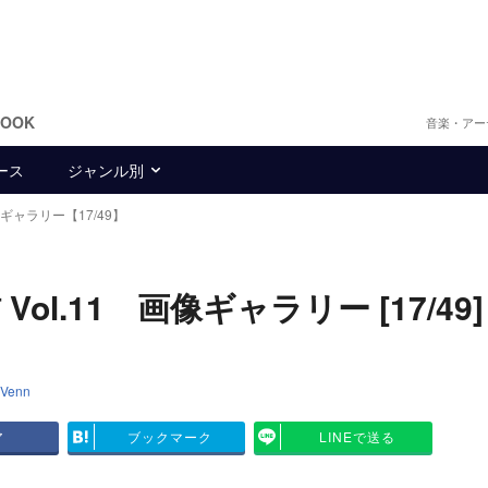
BOOK
音楽・アー
ース
ジャンル別
ギャラリー【17/49】
l.11 画像ギャラリー [17/49]
Venn
ア
ブックマーク
LINEで送る