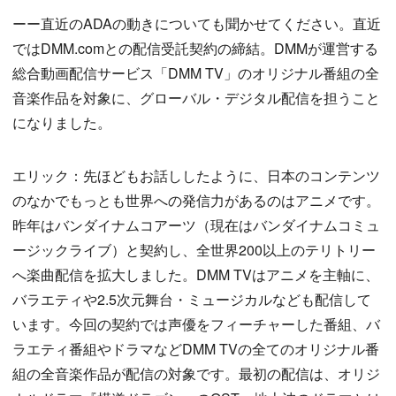
ーー直近のADAの動きについても聞かせてください。直近
ではDMM.comとの配信受託契約の締結。DMMが運営する
総合動画配信サービス「DMM TV」のオリジナル番組の全
音楽作品を対象に、グローバル・デジタル配信を担うこと
になりました。
エリック：先ほどもお話ししたように、日本のコンテンツ
のなかでもっとも世界への発信力があるのはアニメです。
昨年はバンダイナムコアーツ（現在はバンダイナムコミュ
ージックライブ）と契約し、全世界200以上のテリトリー
へ楽曲配信を拡大しました。DMM TVはアニメを主軸に、
バラエティや2.5次元舞台・ミュージカルなども配信して
います。今回の契約では声優をフィーチャーした番組、バ
ラエティ番組やドラマなどDMM TVの全てのオリジナル番
組の全音楽作品が配信の対象です。最初の配信は、オリジ