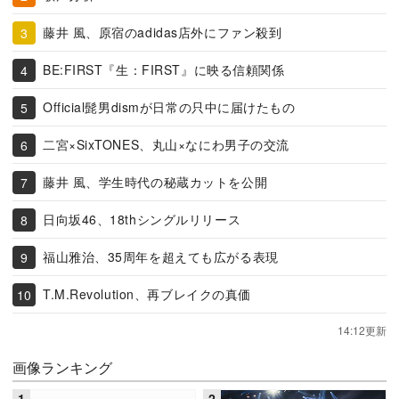
藤井 風、原宿のadidas店外にファン殺到
BE:FIRST『生：FIRST』に映る信頼関係
Official髭男dismが日常の只中に届けたもの
二宮×SixTONES、丸山×なにわ男子の交流
藤井 風、学生時代の秘蔵カットを公開
日向坂46、18thシングルリリース
福山雅治、35周年を超えても広がる表現
T.M.Revolution、再ブレイクの真価
14:12更新
画像ランキング