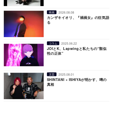
2026.08.08
映画
カンザキイオリ、『禍禍女』の狂気語
る
2025.06.22
コラム
JOIとK、Lapwingと私たちの“類似
性の正体”
2025.08.01
文芸
SHINTANI × ISHIYAが明かす、噂の
真相