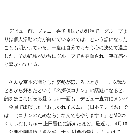
デビュー前、ジャニー喜多川氏との対話で、グループよ
りは個人活動の方が向いているのでは、という話になった
ことも明かしている。一度は自分でもそう心に決めて邁進
した。その経験がのちにグループでも発揮され、存在感へ
と繋がっている。
そんな京本の凛とした姿勢がほころぶときーー。6歳の
ときから好きだという『名探偵コナン』の話題になると、
顔をほころばせる愛らしい一面も。デビュー直前にメンバ
ー全員で出演した『おしゃれイズム』（日本テレビ系）で
は「（コナンのためなら）なんでもやります！」とMCの
くりぃむしちゅー 上田晋也に訴えたほど。最近も、4月16
日公開の劇場版『名探偵コナン 緋色の弾丸』 に向けて、