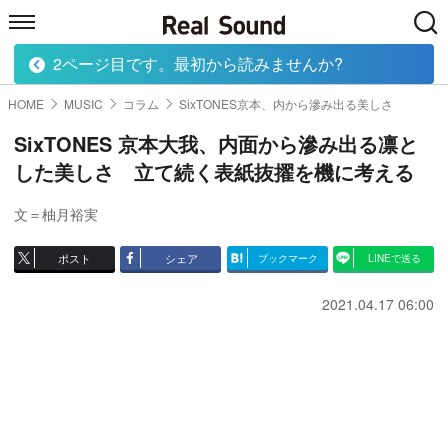
2ページ目です。最初から読みませんか?
HOME
MUSIC
MOVIE
TECH
BOOK
HOME
MUSIC
コラム
SixTONES京本、内から滲み出る美しさ
SixTONES 京本大我、内面から滲み出る凛と
した美しさ 立て続く表紙抜擢を機に考える
文＝柚月裕実
ポスト
シェア
ブックマーク
LINEで送る
2021.04.17 06:00