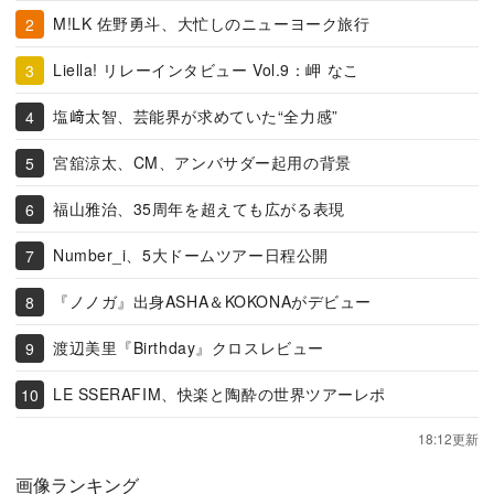
M!LK 佐野勇斗、大忙しのニューヨーク旅行
Liella! リレーインタビュー Vol.9：岬 なこ
塩﨑太智、芸能界が求めていた“全力感”
宮舘涼太、CM、アンバサダー起用の背景
福山雅治、35周年を超えても広がる表現
Number_i、5大ドームツアー日程公開
『ノノガ』出身ASHA＆KOKONAがデビュー
渡辺美里『Birthday』クロスレビュー
LE SSERAFIM、快楽と陶酔の世界ツアーレポ
18:12更新
画像ランキング