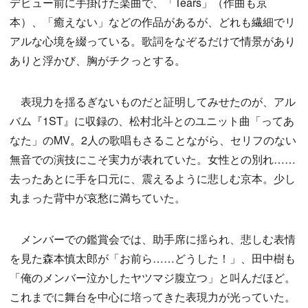
デビュー前に手掛けた楽曲で、「Tears」（作曲も京
本）、「癒えない」などの作品があるが、どれも繊細でリ
アルな心境を綴っている。歌詞をなぞるだけで情景があり
ありと浮かび、胸がチクっとする。
表現力を揺るぎないものだと証明してみせたのが、アル
バム『1ST』に収録の、松村北斗とのユニット曲「ってあ
なた」のMV。2人の歌唱もさることながら、セリフのない
無音での演技にこそ実力が表れていた。女性との別れ……
去ったあとに手を口元に、震えるように悲しむ京本。少し
丸まった背中が哀愁に満ちていた。
メンバーでの鑑賞会では、助手席に揺られ、悲しむ表情
を見た森本慎太郎が「お前ら……どうした！」、田中樹も
「俺のメンバー泣かしたヤツマジ腹立つ」と叫んだほど。
これまでに舞台を中心に培ってきた表現力が光っていた。