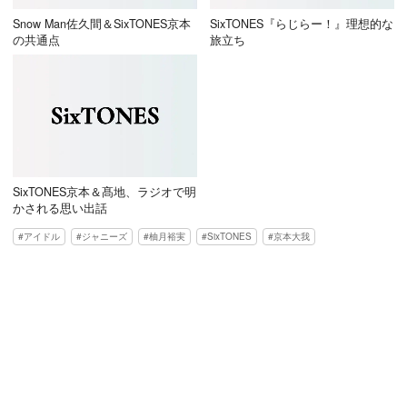
Snow Man佐久間＆SixTONES京本
SixTONES『らじらー！』理想的な
の共通点
旅立ち
SixTONES京本＆髙地、ラジオで明
かされる思い出話
アイドル
ジャニーズ
柚月裕実
SixTONES
京本大我