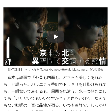
Play
SixTONES - ってあなた Taiga Kyomoto×Hokuto Matsumura - MV鑑賞会
京本は誌面で「外見も内面も、どちらも美しくあれた
ら」と語った。バラエティ番組でドッキリを仕掛けられて
も、一瞬驚いてみせるも、周囲を気遣う。水一つ飲むにし
ても「いただいてもいいですか？」と声をかける。なんで
もない咄嗟の一言に品性が宿る。いつも冷静で、しっかり