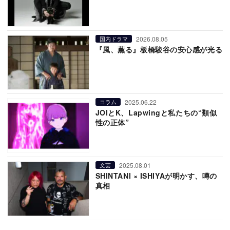
2026.08.05
国内ドラマ
『風、薫る』板橋駿谷の安心感が光る
2025.06.22
コラム
JOIとK、Lapwingと私たちの“類似
性の正体”
2025.08.01
文芸
SHINTANI × ISHIYAが明かす、噂の
真相