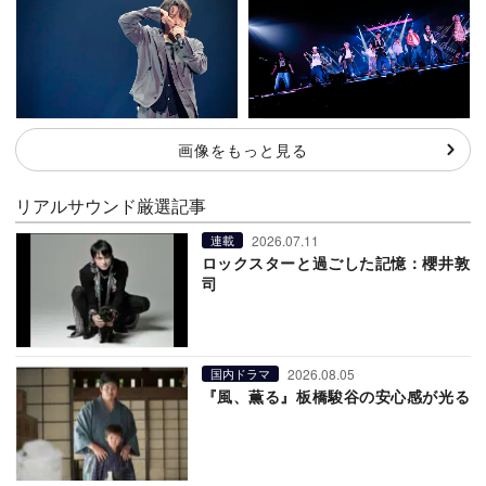
画像をもっと見る
リアルサウンド厳選記事
2026.07.11
連載
ロックスターと過ごした記憶：櫻井敦
司
2026.08.05
国内ドラマ
『風、薫る』板橋駿谷の安心感が光る