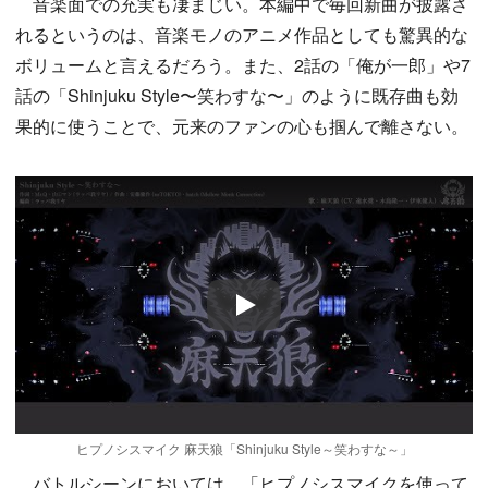
音楽面での充実も凄まじい。本編中で毎回新曲が披露さ
れるというのは、音楽モノのアニメ作品としても驚異的な
ボリュームと言えるだろう。また、2話の「俺が一郎」や7
話の「Shinjuku Style〜笑わすな〜」のように既存曲も効
果的に使うことで、元来のファンの心も掴んで離さない。
Play
ヒプノシスマイク 麻天狼「Shinjuku Style～笑わすな～」
バトルシーンにおいては、「ヒプノシスマイクを使って