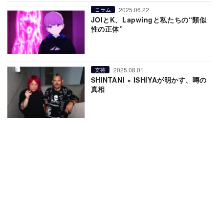
2025.06.22
コラム
JOIとK、Lapwingと私たちの“類似
性の正体”
2025.08.01
文芸
SHINTANI × ISHIYAが明かす、噂の
真相