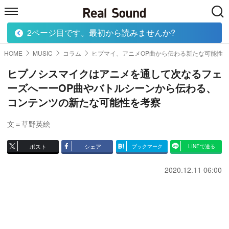
2ページ目です。最初から読みませんか?
HOME
MUSIC
MOVIE
TECH
BOOK
HOME
MUSIC
コラム
ヒプマイ、アニメOP曲から伝わる新たな可能性
ヒプノシスマイクはアニメを通して次なるフェ
ーズへーーOP曲やバトルシーンから伝わる、
コンテンツの新たな可能性を考察
文＝草野英絵
ポスト
シェア
ブックマーク
LINEで送る
2020.12.11 06:00