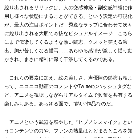
繰り出されるリリックは、人の交感神経・副交感神経に作
用し様々な状態にすることができる」という設定の可視化
が、最大の注目ポイントだ。秀逸なラップに合わせて次々
に繰り出される大胆で奇抜なビジュアルイメージ、こちら
にまで伝染してくるような熱い闘志、クスッと笑える演
出、胸が苦しくなる描写……あらゆる感情が激しく揺り動
かされ、まさに精神に深く干渉してくるのである。
これらの要素に加え、絵の美しさ、声優陣の熱演も相ま
って、ニコニコ動画のコメントやTwitterのハッシュタグな
ど、アニメを視聴しながらリアルタイムで興奮を共有する
楽しみもある。あらゆる面で、“熱い”作品なのだ。
アニメという武器を増やした『ヒプノシスマイク』とい
うコンテンツの力や、ファンの熱量はとどまるところを知