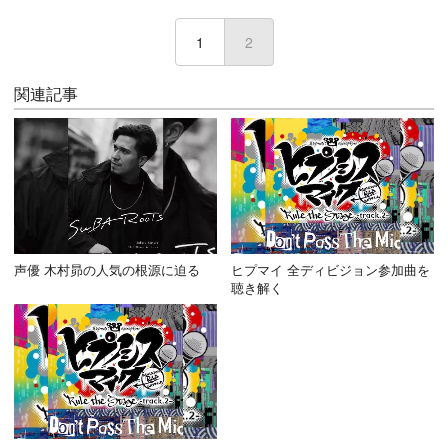
1
2
(current)
関連記事
声優 木村昴の人気の根源に迫る
ヒプマイ 全ディビジョン参加曲を
聴き解く