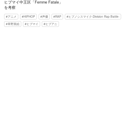
ヒプマイ中王区「Femme Fatale」
を考察
アニメ
HIPHOP
声優
RAP
ヒプノシスマイク-Division Rap Battle-
草野英絵
ヒプマイ
ヒプアニ