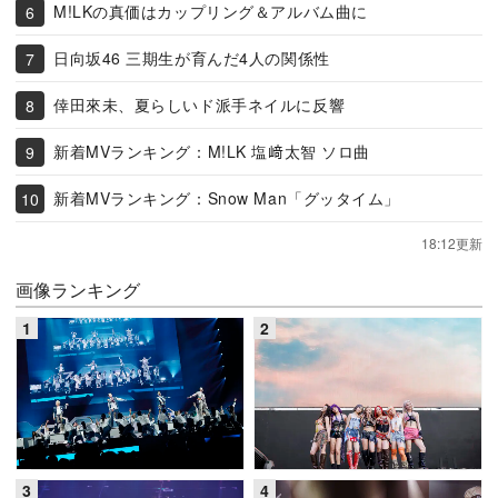
M!LKの真価はカップリング＆アルバム曲に
日向坂46 三期生が育んだ4人の関係性
倖田來未、夏らしいド派手ネイルに反響
新着MVランキング：M!LK 塩﨑太智 ソロ曲
新着MVランキング：Snow Man「グッタイム」
18:12更新
画像ランキング