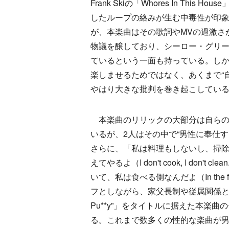
Frank Skiの「Whores In This H
したループの絡みが生む中毒性が印象
が、本楽曲はその歌詞やMVの過激さ
物議を醸しており、シーロー・グリ
ているという一面も持っている。しか
楽しませるためではなく、あくまで“
やはり大きな批判を巻き起こしてい
本楽曲のリリックの大部分は自らの“P
いるが、2人はその中で“男性に奉仕
さらに、「私は料理もしないし、掃
えてやるよ（I don't cook, I don't clean
いて、私は食べる側なんだよ（In the food 
フとしながら、家父長制や従属関係とい
Pu**y”」をタイトルに据えた本楽
る。これまで数多くの性的な楽曲が