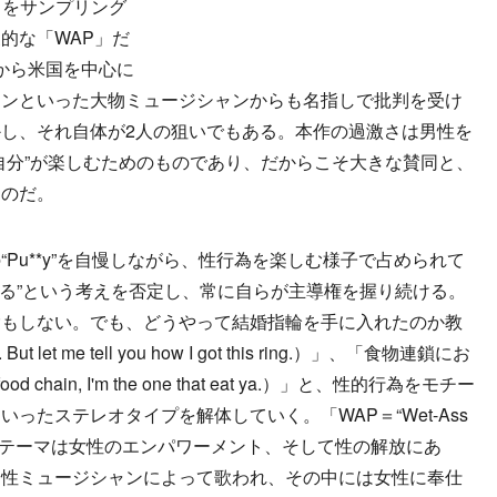
ouse」をサンプリング
的な「WAP」だ
から米国を中心に
ーンといった大物ミュージシャンからも名指しで批判を受け
し、それ自体が2人の狙いでもある。本作の過激さは男性を
自分”が楽しむためのものであり、だからこそ大きな賛同と、
るのだ。
u**y”を自慢しながら、性行為を楽しむ様子で占められて
する”という考えを否定し、常に自らが主導権を握り続ける。
除もしない。でも、どうやって結婚指輪を手に入れたのか教
. But let me tell you how I got this ring.）」、「食物連鎖にお
chain, I'm the one that eat ya.）」と、性的行為をモチー
ったステレオタイプを解体していく。「WAP＝“Wet-Ass
曲のテーマは女性のエンパワーメント、そして性の解放にあ
男性ミュージシャンによって歌われ、その中には女性に奉仕