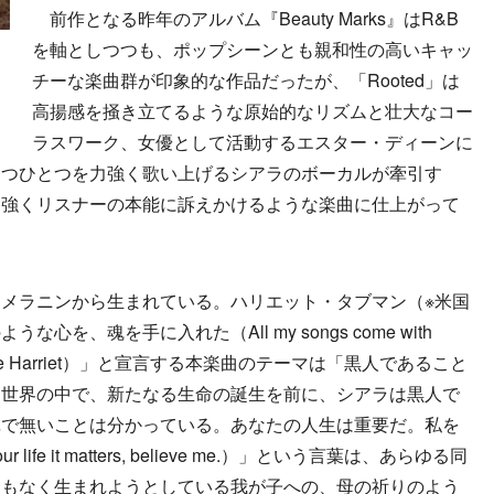
前作となる昨年のアルバム『Beauty Marks』はR&B
を軸としつつも、ポップシーンとも親和性の高いキャッ
チーな楽曲群が印象的な作品だったが、「Rooted」は
高揚感を掻き立てるような原始的なリズムと壮大なコー
ラスワーク、女優として活動するエスター・ディーンに
一つひとつを力強く歌い上げるシアラのボーカルが牽引す
、強くリスナーの本能に訴えかけるような楽曲に仕上がって
メラニンから生まれている。ハリエット・タブマン（※米国
を、魂を手に入れた（All my songs come with
the soul like Harriet）」と宣言する本楽曲のテーマは「黒人であること
る世界の中で、新たなる生命の誕生を前に、シアラは黒人で
単で無いことは分かっている。あなたの人生は重要だ。私を
sy. Your life it matters, believe me.）」という言葉は、あらゆる同
間もなく生まれようとしている我が子への、母の祈りのよう