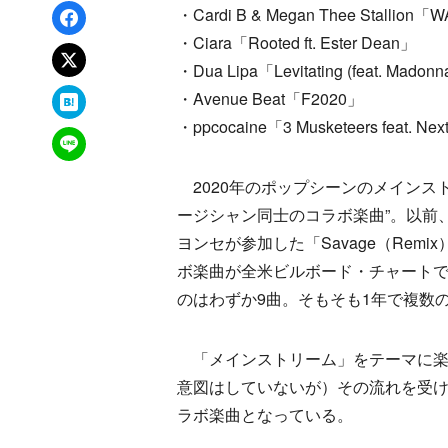
Facebookでシェア
・Cardi B & Megan Thee Stallion「
・Ciara「Rooted ft. Ester Dean」
xでポスト
・Dua Lipa「Levitating (feat. Madonna
はてなブックマーク
・Avenue Beat「F2020」
・ppcocaine「3 Musketeers feat. Ne
LINEで送る
2020年のポップシーンのメインス
ージシャン同士のコラボ楽曲”。以前
ヨンセが参加した「Savage（Re
ボ楽曲が全米ビルボード・チャートで
のはわずか9曲。そもそも1年で複数
「メインストリーム」をテーマに楽
意図はしていないが）その流れを受け
ラボ楽曲となっている。