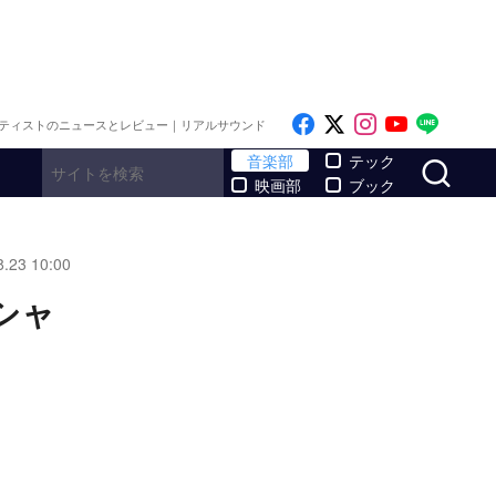
Like on Facebook
Follow on x
Follow on I
Follow o
Follo
ティストのニュースとレビュー｜リアルサウンド
サ
音楽部
テック
映画部
ブック
8.23 10:00
ジシャ