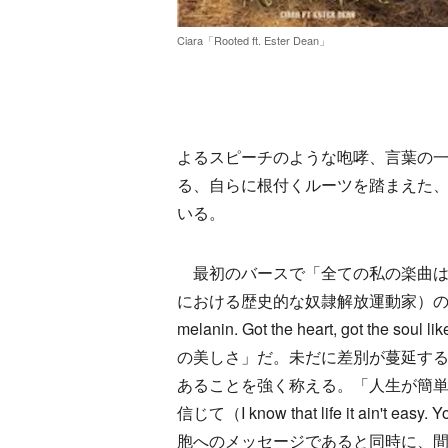
Ciara「Rooted ft. Ester Dean」
よるスピーチのような咆哮、言葉の
る、自らに根付くルーツを踏まえた
いる。
最初のバースで「全ての私の楽曲は
における歴史的な奴隷解放運動家）のような心
melanin. Got the heart, got 
の美しさ」だ。未だに差別が蔓延す
あることを強く称える。「人生が簡
信じて（I know that life it ain't ea
胞へのメッセージであると同時に、