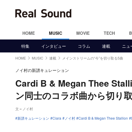
HOME
MUSIC
MOVIE
TECH
特集
インタビュー
コラム
連載
ニュ
HOME
MUSIC
連載
メインストリームの“今”を切り取る5曲
ノイ村の新譜キュレーション
Cardi B & Megan Thee 
ン同士のコラボ曲から切り取
文＝ノイ村
新譜キュレーション
Ciara
ノイ村
Cardi B & Megan Thee Stallion