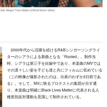
feat. Megan Thee Stallion [Official Music Video]
2000年代から活躍を続けるR&Bシンガーソングライ
ターのシアラによる新曲となる「Rooted」。制作当
時、シアラは第三子を妊娠中であり、本楽曲のMVでは
その凛々しい姿を子ども達と共にフィルムに収めている
（この映像が撮影されたのは、出産のわずか2日前であ
る）。そして、MVに映るプロテストの集団が示す通
り、本楽曲は明確にBlack Lives Matterに代表される人
種差別反対運動を意識して制作されている。