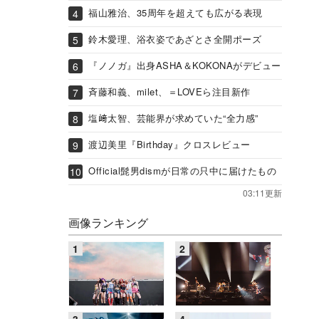
福山雅治、35周年を超えても広がる表現
鈴木愛理、浴衣姿であざとさ全開ポーズ
『ノノガ』出身ASHA＆KOKONAがデビュー
斉藤和義、milet、＝LOVEら注目新作
塩﨑太智、芸能界が求めていた“全力感”
渡辺美里『Birthday』クロスレビュー
Official髭男dismが日常の只中に届けたもの
03:11更新
画像ランキング