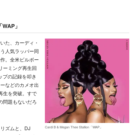
on「WAP」
いた、カーディ・
いう人気ラッパー同
本作。全米ビルボー
リーミング再生回
トップの記録を叩き
ナーなどのカメオ出
回再生を突破。すで
の問題もないだろ
Cardi B & Megan Thee Stallion「WAP」
リズムと、DJ