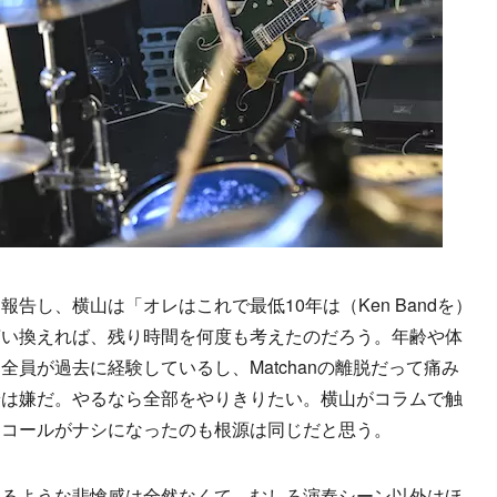
し、横山は「オレはこれで最低10年は（Ken Bandを）
言い換えれば、残り時間を何度も考えたのだろう。年齢や体
員が過去に経験しているし、Matchanの離脱だって痛み
端は嫌だ。やるなら全部をやりきりたい。横山がコラムで触
ンコールがナシになったのも根源は同じだと思う。
るような悲愴感は全然なくて、むしろ演奏シーン以外はほ