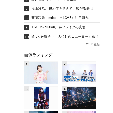
福山雅治、35周年を超えても広がる表現
斉藤和義、milet、＝LOVEら注目新作
T.M.Revolution、再ブレイクの真価
M!LK 佐野勇斗、大忙しのニューヨーク旅行
23:11更新
画像ランキング