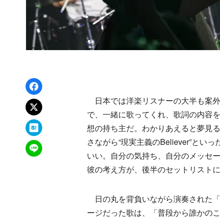
Facebookでシェア
日本では洋楽リスナーの大半も案外
xでポスト
で、一緒に歌ってくれ、歌詞の内容
はてなブックマーク
想の持ち主だ。わかりあえると夢見
さながら“現実主義のBeliever”
LINEで送る
いい。自分の気持ち、自分のメッセ
彼の考え方が、後半のセットリスト
日の丸を背負いながら演奏された「Support
ージだった歌は、「普段から誰かの