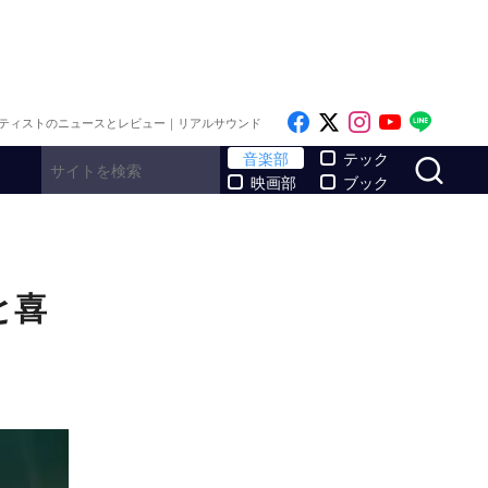
Like on Facebook
Follow on x
Follow on I
Follow o
Follo
ティストのニュースとレビュー｜リアルサウンド
サ
音楽部
テック
映画部
ブック
と喜