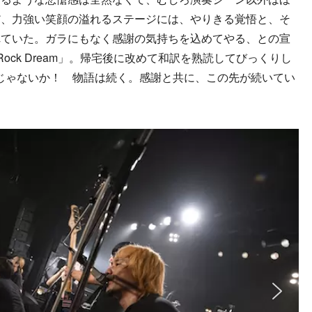
だ、力強い笑顔の溢れるステージには、やりきる覚悟と、そ
れていた。ガラにもなく感謝の気持ちを込めてやる、との宣
Rock Dream」。帰宅後に改めて和訳を熟読してびっくりし
の歌じゃないか！ 物語は続く。感謝と共に、この先が続いてい