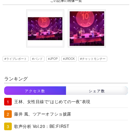
この記事の画像一覧
ライブレポート
バンド
JPOP
JROCK
チャットモンチー
ランキング
アクセス数
シェア数
王林、女性目線で“はじめての一夜”表現
藤井 風、ツアーオフショ披露
歌声分析 Vol.20：BE:FIRST