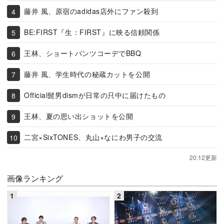
藤井 風、原宿のadidas店外にファン殺到
BE:FIRST『生：FIRST』に映る信頼関係
王林、ショートパンツコーデでBBQ
藤井 風、学生時代の秘蔵カットを公開
Official髭男dismが日常の只中に届けたもの
王林、夏の思い出ショットを公開
二宮×SixTONES、丸山×なにわ男子の交流
20:12更新
画像ランキング