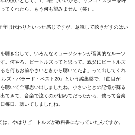
年の償いとして、1、2曲でいいから、リンゴ・スターを呼
やってくれたら、もう何も望みません（笑）。
子守唄代わりといった感じですが、意識して聴きだすのはい
スを聴き出して、いろんなミュージシャンが音楽的なルーツ
です。何やろ、ビートルズってと思って。親父にビートルズ
あるも何もお前小さいときから聴いてたよ」って出してくれ
トルズ・バラード・ベスト20』という編集盤で。1曲目が
れを聴いて全部思い出しましたね。小さいときの記憶が蘇る
が出てきて。音楽で泣くのが初めてだったから、僕って音楽
毎日毎日、聴いてしましたね。
ては、やはりビートルズが教科書になっていたんですか。