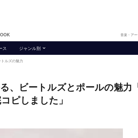
BOOK
音楽・アー
ース
ジャンル別
ートルズの魅力
語る、ビートルズとポールの魅力
完コピしました」