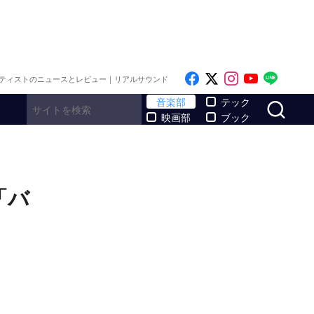
Like on Facebook
Follow on x
Follow on I
Follow o
Follo
ティストのニュースとレビュー｜リアルサウンド
サ
音楽部
テック
映画部
ブック
「バ