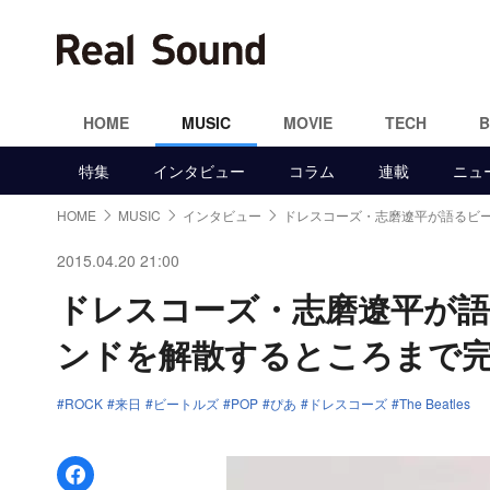
HOME
MUSIC
MOVIE
TECH
特集
インタビュー
コラム
連載
ニュ
HOME
MUSIC
インタビュー
ドレスコーズ・志磨遼平が語るビ
2015.04.20 21:00
ドレスコーズ・志磨遼平が
ンドを解散するところまで
ROCK
来日
ビートルズ
POP
ぴあ
ドレスコーズ
The Beatles
Facebookでシェア