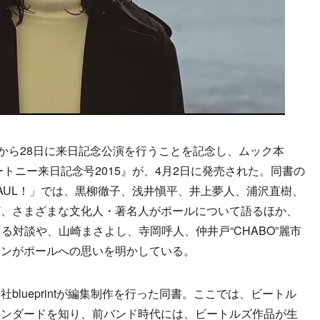
から28日に来日記念公演を行うことを記念し、ムック本
・マッカートニー来日記念号2015』が、4月2日に発売された。同書の
ck PAUL！」では、黒柳徹子、浅井愼平、井上夢人、浦沢直樹、
ど、さまざまな文化人・著名人がポールについて語るほか、
による対談や、山崎まさよし、寺岡呼人、仲井戸“CHABO”麗市
ャンがポールへの思いを明かしている。
lueprintが編集制作を行った同書。ここでは、ビートル
タンダードを知り、前バンド時代には、ビートルズ作品が生