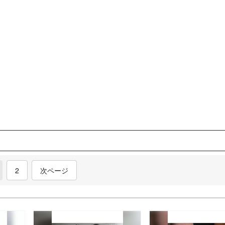
current)
2
次ページ