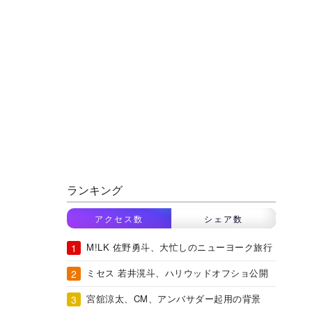
ランキング
アクセス数
シェア数
M!LK 佐野勇斗、大忙しのニューヨーク旅行
ミセス 若井滉斗、ハリウッドオフショ公開
宮舘涼太、CM、アンバサダー起用の背景