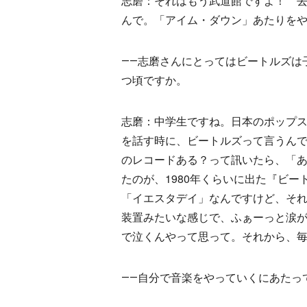
志磨：それはもう武道館ですよ！ 去
んで。「アイム・ダウン」あたりを
――志磨さんにとってはビートルズは
つ頃ですか。
志磨：中学生ですね。日本のポップ
を話す時に、ビートルズって言うん
のレコードある？って訊いたら、「
たのが、1980年くらいに出た『ビー
「イエスタデイ」なんですけど、そ
装置みたいな感じで、ふぁーっと涙
で泣くんやって思って。それから、
――自分で音楽をやっていくにあたっ