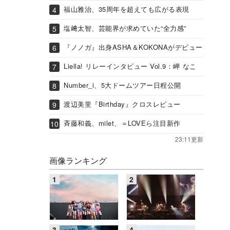
福山雅治、35周年を超えても広がる表現
塩﨑太智、芸能界が求めていた“全力感”
『ノノガ』出身ASHA＆KOKONAがデビュー
Liella! リレーインタビュー Vol.9：岬 なこ
Number_i、5大ドームツアー日程公開
渡辺美里『Birthday』クロスレビュー
斉藤和義、milet、＝LOVEら注目新作
23:11更新
画像ランキング