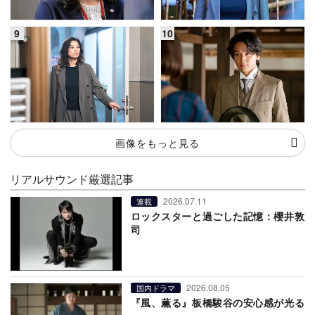
画像をもっと見る
リアルサウンド厳選記事
2026.07.11
連載
ロックスターと過ごした記憶：櫻井敦
司
2026.08.05
国内ドラマ
『風、薫る』板橋駿谷の安心感が光る