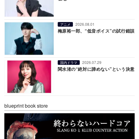
2026.08.01
アニメ
梅原裕一郎、“低音ボイス”の試行錯誤
2026.07.29
国内ドラマ
関水渚の“絶対に諦めない”という決意
blueprint book store