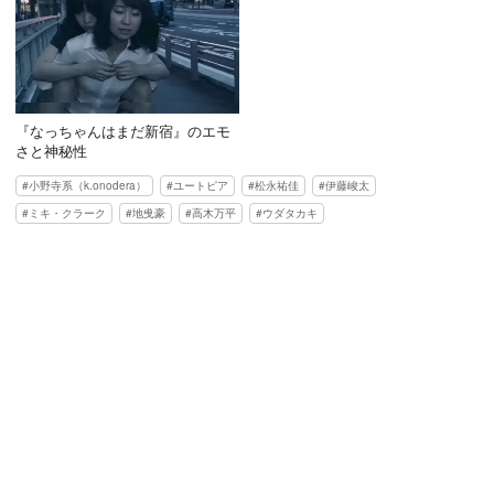
『なっちゃんはまだ新宿』のエモ
さと神秘性
小野寺系（k.onodera）
ユートピア
松永祐佳
伊藤峻太
ミキ・クラーク
地曵豪
高木万平
ウダタカキ