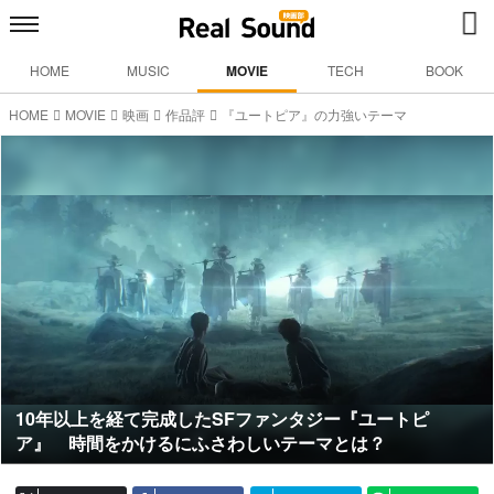
HOME
MUSIC
MOVIE
TECH
BOOK
HOME
MOVIE
映画
作品評
『ユートピア』の力強いテーマ
10年以上を経て完成したSFファンタジー『ユートピ
ア』 時間をかけるにふさわしいテーマとは？