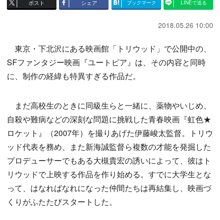
ポスト
シェア
ブックマーク
LINEで送る
2018.05.26 10:00
東京・下北沢にある映画館「トリウッド」で公開中の、
SFファンタジー映画『ユートピア』は、その内容と同時
に、制作の経緯も特異すぎる作品だ。
まだ高校生のときに同級生らと一緒に、薬物やいじめ、
自殺や難病などの深刻な問題に挑戦した青春映画『虹色★
ロケット』（2007年）を撮りあげた伊藤峻太監督。トリウ
ッド代表を務め、また新海誠監督ら複数の才能を発掘した
プロデューサーでもある大槻貴宏の誘いによって、彼はト
リウッドで上映する作品を作り始める。すでに大学生とな
って、はなればなれになった仲間たちは再結集し、映画づ
くりがふたたびスタートした。