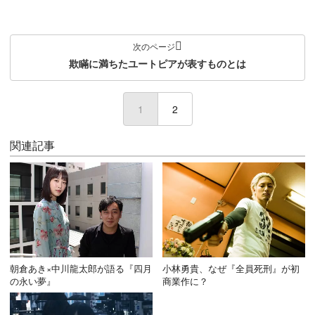
次のページ
欺瞞に満ちたユートピアが表すものとは
1
(current)
2
関連記事
朝倉あき×中川龍太郎が語る『四月
小林勇貴、なぜ『全員死刑』が初
の永い夢』
商業作に？