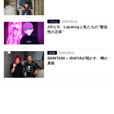
2025.06.22
コラム
JOIとK、Lapwingと私たちの“類似
性の正体”
2025.08.01
文芸
SHINTANI × ISHIYAが明かす、噂の
真相