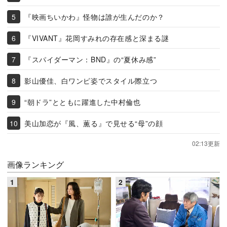
『映画ちいかわ』怪物は誰が生んだのか？
『VIVANT』花岡すみれの存在感と深まる謎
『スパイダーマン：BND』の“夏休み感”
影山優佳、白ワンピ姿でスタイル際立つ
“朝ドラ”とともに躍進した中村倫也
美山加恋が『風、薫る』で見せる“母”の顔
02:13更新
画像ランキング