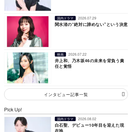
2026.07.29
国内ドラマ
関水渚の“絶対に諦めない”という決意
2026.07.22
映画
井上和、乃木坂46の未来を背負う責
任と覚悟
インタビュー記事一覧
Pick Up!
2026.08.02
国内ドラマ
白石聖、デビュー10年目を迎えた現
在地