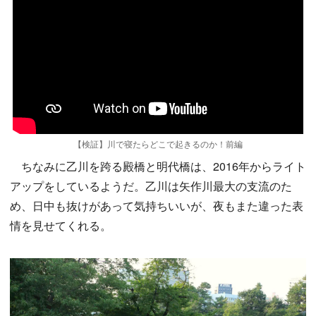
【検証】川で寝たらどこで起きるのか！前編
ちなみに乙川を跨る殿橋と明代橋は、2016年からライト
アップをしているようだ。乙川は矢作川最大の支流のた
め、日中も抜けがあって気持ちいいが、夜もまた違った表
情を見せてくれる。