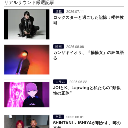
リアルサウンド厳選記事
2026.07.11
連載
ロックスターと過ごした記憶：櫻井敦
司
2026.08.08
映画
カンザキイオリ、『禍禍女』の狂気語
る
2025.06.22
コラム
JOIとK、Lapwingと私たちの“類似
性の正体”
2025.08.01
文芸
SHINTANI × ISHIYAが明かす、噂の