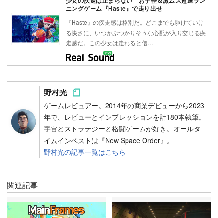
少女の疾走は止まらない お手軽＆激ムズ超速ラン
ニングゲーム『Haste』で走り出せ
『Haste』の疾走感は格別だ。どこまでも駆けていけ
る快さに、いつかぶつかりそうな心配が入り交じる疾
走感だ。この少女は走れると信…
Follow on SNS
野村光
ゲームレビュアー。2014年の商業デビューから2023
年で、レビューとインプレッションを計180本執筆。
宇宙とストラテジーと格闘ゲームが好き。オールタ
イムインベストは『New Space Order』。
野村光の記事一覧はこちら
関連記事