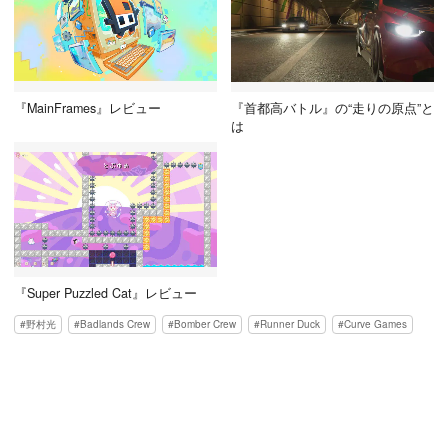
『MainFrames』レビュー
『首都高バトル』の“走りの原点”と
は
『Super Puzzled Cat』レビュー
野村光
Badlands Crew
Bomber Crew
Runner Duck
Curve Games