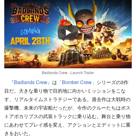
Play
Badlands Crew - Launch Trailer
『Badlands Crew』
は
「Bomber Crew」
シリーズの3作
目だ。大きな乗り物で目的地に向かいミッションをこな
す、リアルタイムストラテジーである。過去作は大戦時の
爆撃機、未来の宇宙船だったが、今作のクルーたちはポス
トアポカリプスの武装トラックに乗り込む。舞台と乗り物
にあわせてプレイ感を変え、アクションとエディットに重
きをおいた。