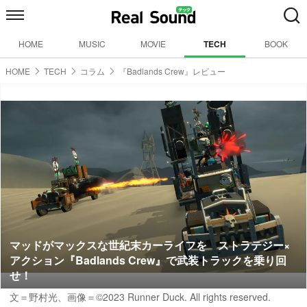
HOME
MUSIC
MOVIE
TECH
BOOK
HOME
TECH
コラム
『Badlands Crew』レビュー
マッドがマックスな世紀末カーライフを ストラテジー×
アクション『Badlands Crew』で武装トラックを乗り回
せ！
文＝野村光
、画像＝©2023 Runner Duck. All rights reserved.