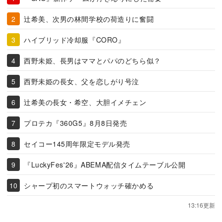
辻希美、次男の林間学校の荷造りに奮闘
ハイブリッド冷却服『CORO』
西野未姫、長男はママとパパのどちら似？
西野未姫の長女、父を恋しがり号泣
辻希美の長女・希空、大胆イメチェン
プロテカ『360G5』8月8日発売
セイコー145周年限定モデル発売
『LuckyFes'26』ABEMA配信タイムテーブル公開
シャープ初のスマートウォッチ確かめる
13:16更新