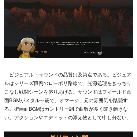
ビジュアル・サウンドの品質は及第点である。ビジュア
ルはシリーズ恒例のローポリ路線で、光源処理をきっちり
こなし戦闘シーンを盛りあげる。サウンドはフィールド画
面BGMがメタル一筋で、オマージュ元の雰囲気を踏襲す
る。街画面BGMはカントリー調で曲数が多く聞き飽きな
い。アクションやエディットの添え物として申し分ない。