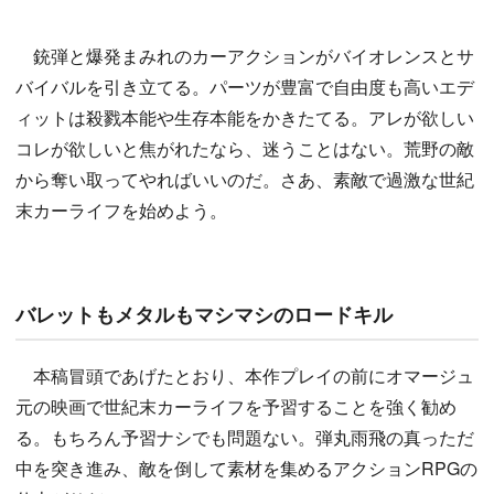
銃弾と爆発まみれのカーアクションがバイオレンスとサ
バイバルを引き立てる。パーツが豊富で自由度も高いエデ
ィットは殺戮本能や生存本能をかきたてる。アレが欲しい
コレが欲しいと焦がれたなら、迷うことはない。荒野の敵
から奪い取ってやればいいのだ。さあ、素敵で過激な世紀
末カーライフを始めよう。
バレットもメタルもマシマシのロードキル
本稿冒頭であげたとおり、本作プレイの前にオマージュ
元の映画で世紀末カーライフを予習することを強く勧め
る。もちろん予習ナシでも問題ない。弾丸雨飛の真っただ
中を突き進み、敵を倒して素材を集めるアクションRPGの