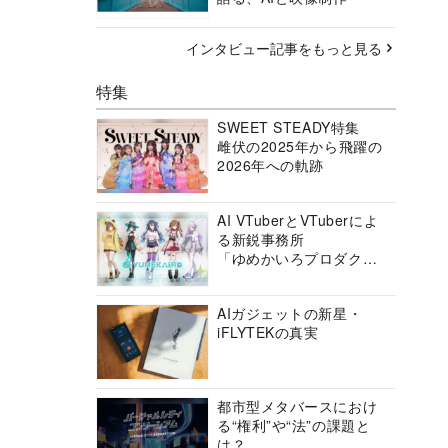
インタビュー記事をもっと見る
特集
SWEET STEADY特集
雌伏の2025年から飛躍の
2026年への軌跡
AI VTuberとVTuberによ
る新鋭事務所
「ゆめかいろプロダクシ
ョン」の挑戦に迫る
AIガジェットの新星・
iFLYTEKの真実
都市型メタバースにおけ
る“権利”や“法”の課題と
は？