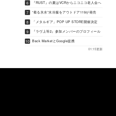
『RUST』の夏はVCRからニコニコ老人会へ
“着る氷水”水冷服をアウトドア119が発売
「メタルギア」POP UP STORE開催決定
『ラヴ上等2』参加メンバーのプロフィール
Back MarketとGoogle提携
01:15更新