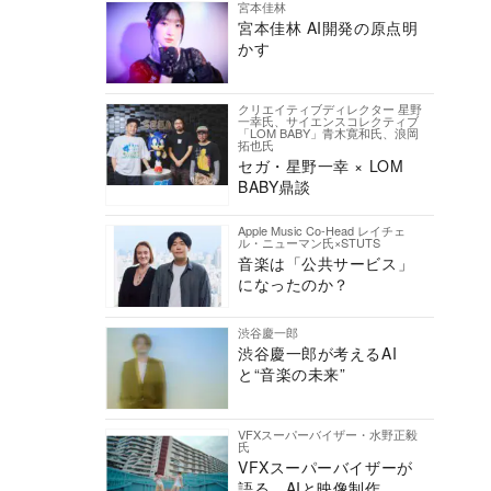
宮本佳林
宮本佳林 AI開発の原点明
かす
クリエイティブディレクター 星野
一幸氏、サイエンスコレクティブ
「LOM BABY」青木寛和氏、浪岡
拓也氏
セガ・星野一幸 × LOM
BABY鼎談
Apple Music Co-Head レイチェ
ル・ニューマン氏×STUTS
音楽は「公共サービス」
になったのか？
渋谷慶一郎
渋谷慶一郎が考えるAI
と“音楽の未来”
VFXスーパーバイザー・水野正毅
氏
VFXスーパーバイザーが
語る、AIと映像制作