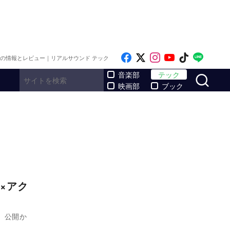
Like on Facebook
Follow on x
Follow on Inst
Follow on Y
Follow on
Follo
メの情報とレビュー｜リアルサウンド テック
サ
音楽部
テック
映画部
ブック
×アク
！
」公開か