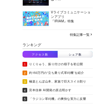
バーチャルシティコンソ
ーシアムの挑戦に迫る
Vライブコミュニケーショ
ンアプリ
『IRIAM』特集
特集記事一覧
ランキング
アクセス数
シェア数
りくりゅう、振り付けの様子を初公開
約150万円の“立ち乗り式草刈機”を紹介
極楽とんぼ山本、家族で巨大スイカ割り
宮本佳林 AI開発の原点明かす
「ラジコン草刈機」の爽快な実力に反響