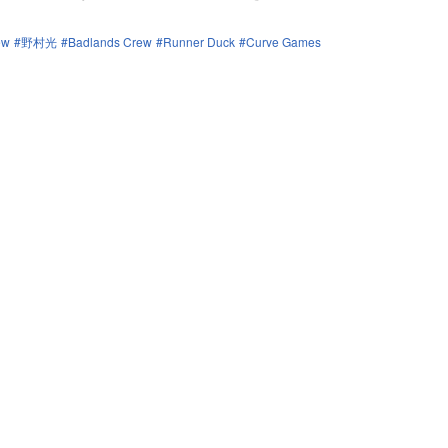
ew
野村光
Badlands Crew
Runner Duck
Curve Games