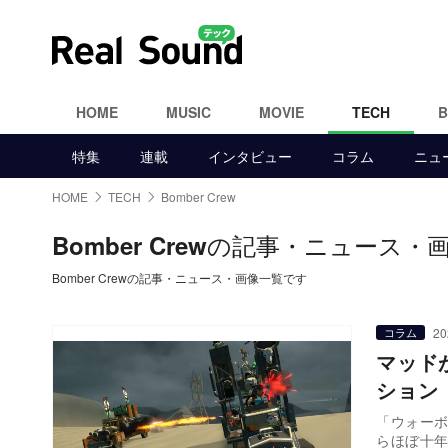
HOME
MUSIC
MOVIE
TECH
特集
連載
インタビュー
コラム
ニュ
HOME
TECH
Bomber Crew
の記事・ニュース・
Bomber Crew
Bomber Crewの記事・ニュース・画像一覧です
20
コラム
マッド
ション『
「ウォーボ
らほぼ十