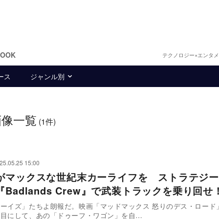
BOOK
テクノロジー×エンタ
ース
ジャンル別
画像一覧
(1件)
25.05.25 15:00
がマックスな世紀末カーライフを ストラテジー
Badlands Crew』で武装トラックを乗り回せ
ーイズ」たちよ朗報だ。映画「マッドマックス 怒りのデス・ロード
年目にして、あの「ドゥーフ・ワゴン」を自…