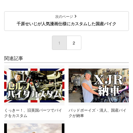
次のページ
千原せいじが人気漫画仕様にカスタムした国産バイク
1
(current)
2
関連記事
くっきー！、旧英国パーツでバイ
バッドボーイズ・清人、国産バイ
クをカスタム
クが納車