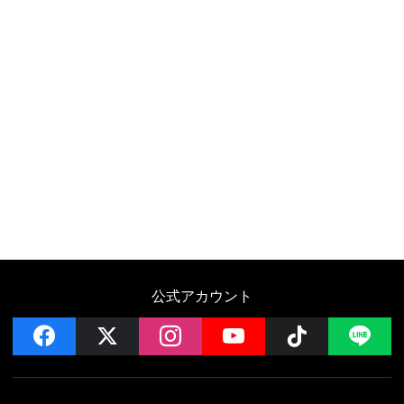
公式アカウント
facebook
x
instagram
YouTube
Follow on 
LI