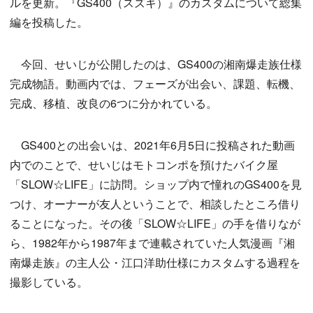
ルを更新。『GS400（スズキ）』のカスタムについて総集
編を投稿した。
今回、せいじが公開したのは、GS400の湘南爆走族仕様
完成物語。動画内では、フェーズが出会い、課題、転機、
完成、移植、改良の6つに分かれている。
GS400との出会いは、2021年6月5日に投稿された動画
内でのことで、せいじはモトコンポを預けたバイク屋
「SLOW☆LIFE」に訪問。ショップ内で憧れのGS400を見
つけ、オーナーが友人ということで、相談したところ借り
ることになった。その後「SLOW☆LIFE」の手を借りなが
ら、1982年から1987年まで連載されていた人気漫画『湘
南爆走族』の主人公・江口洋助仕様にカスタムする過程を
撮影している。