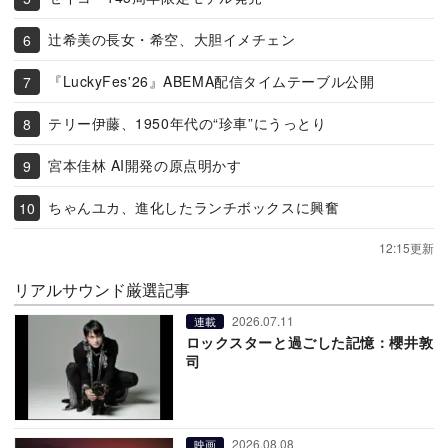
辻希美の長女・希空、大胆イメチェン
『LuckyFes'26』ABEMA配信タイムテーブル公開
テリー伊藤、1950年代の“珍車”にうっとり
宮本佳林 AI開発の原点明かす
ちゃんユカ、進化したランチボックスに興奮
12:15更新
リアルサウンド厳選記事
2026.07.11
連載
ロックスターと過ごした記憶：櫻井敦
司
2026.08.08
映画