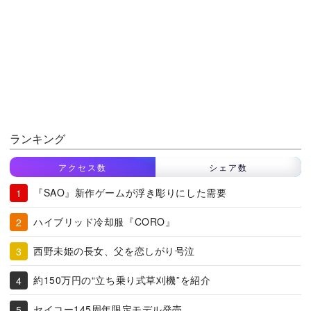
ランキング
アクセス数
シェア数
『SAO』新作ゲームが浮き彫りにした需要
ハイブリッド冷却服『CORO』
西野未姫の長女、父を恋しがり号泣
約150万円の“立ち乗り式草刈機”を紹介
セイコー145周年限定モデル発売