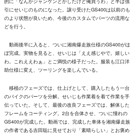
的に「なんかジャンケンとかしたけど俺買うわ」と半ば強
引にせいじのものになった。譲り受けたGS400は以前のも
のより状態が良いため、今後のカスタムでパーツの流用な
どを行う。
動画後半に入ると、ついに湘南爆走族仕様のGS400がほ
ぼ完成。実物を見ると、せいじは「ええ感じやで。嬉しい
わ。これええわぁ」とご満悦の様子だった。服装も江口洋
助仕様に変え、ツーリングを楽しんでいる。
移植のフェーズでは、仕上げとして、購入したもう一台
のバイクのパーツを分解。せいじも作業着を着て作業を手
伝っていた。そして、最後の改良フェーズでは、解体した
フレームをコーティング。2台を合体させ、ついに憧れの
GS400が完成した。動画では、完成した車体を湘南爆走族
の作者である吉田聡に見せており「素晴らしい」とお褒め