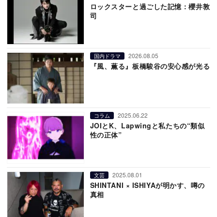
ロックスターと過ごした記憶：櫻井敦
司
2026.08.05
国内ドラマ
『風、薫る』板橋駿谷の安心感が光る
2025.06.22
コラム
JOIとK、Lapwingと私たちの“類似
性の正体”
2025.08.01
文芸
SHINTANI × ISHIYAが明かす、噂の
真相