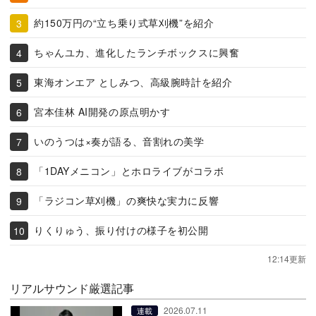
約150万円の“立ち乗り式草刈機”を紹介
ちゃんユカ、進化したランチボックスに興奮
東海オンエア としみつ、高級腕時計を紹介
宮本佳林 AI開発の原点明かす
いのうつは×奏が語る、音割れの美学
「1DAYメニコン」とホロライブがコラボ
「ラジコン草刈機」の爽快な実力に反響
りくりゅう、振り付けの様子を初公開
12:14更新
リアルサウンド厳選記事
2026.07.11
連載