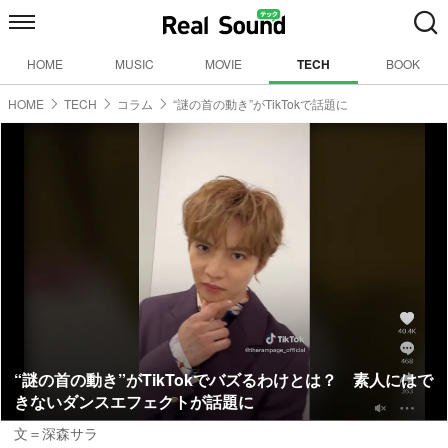
HOME
MUSIC
MOVIE
TECH
BOOK
HOME
TECH
コラム
“謎の首の動き”がTikTokで話題に
“謎の首の動き”がTikTokでバズるわけとは？ 素人にはで
きないダンスエフェクトが話題に
文＝深森サラ