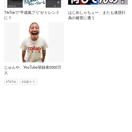
TikTokで“平成風プリ”がトレンド
はじめしゃちょー、またも迷惑行
に？
為の被害に遭う
じゅんや、YouTube登録者2000万
人
TikTok
深森サラ