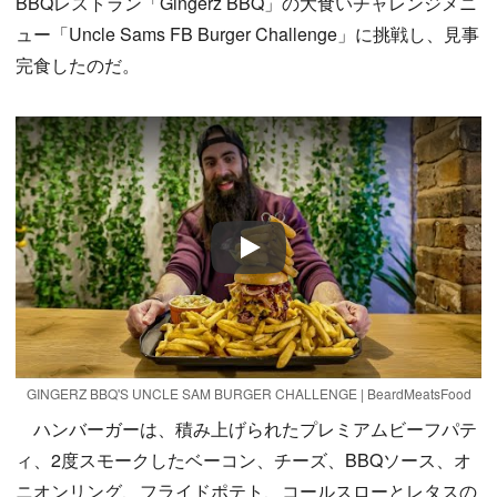
BBQレストラン「Gingerz BBQ」の大食いチャレンジメニ
ュー「Uncle Sams FB Burger Challenge」に挑戦し、見事
完食したのだ。
Play
GINGERZ BBQ'S UNCLE SAM BURGER CHALLENGE | BeardMeatsFood
ハンバーガーは、積み上げられたプレミアムビーフパテ
ィ、2度スモークしたベーコン、チーズ、BBQソース、オ
ニオンリング、フライドポテト、コールスローとレタスの