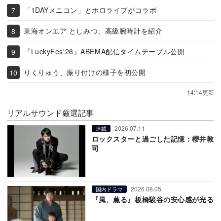
「1DAYメニコン」とホロライブがコラボ
東海オンエア としみつ、高級腕時計を紹介
『LuckyFes'26』ABEMA配信タイムテーブル公開
りくりゅう、振り付けの様子を初公開
14:14更新
リアルサウンド厳選記事
2026.07.11
連載
ロックスターと過ごした記憶：櫻井敦
司
2026.08.05
国内ドラマ
『風、薫る』板橋駿谷の安心感が光る