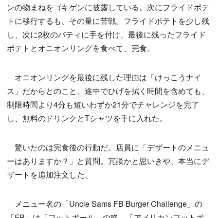
ンの物まねをゴキゲンに披露している。次にフライドポテ
トに移行するも、その量に苦戦。フライドポテトを少し残
し、次に2枚のパティに手を付け、最後に残ったフライド
ポテトとオニオンリングを食べて、完食。
オニオンリングを最後に残した理由は「けっこうナイ
ス」だからとのこと。途中でひげを拭く時間を含めても、
制限時間より4分も短いわずか21分でチャレンジを完了
し、無料のドリンクとTシャツを手に入れた。
驚いたのは完食後の行動だ。店員に「デザートのメニュ
ーはありますか？」と質問。冗談かと思いきや、本当にデ
ザートを追加注文した。
メニュー名の「Uncle Sams FB Burger Challenge」の
「FB」は「フットボール」の略。「アメリカンフットボ