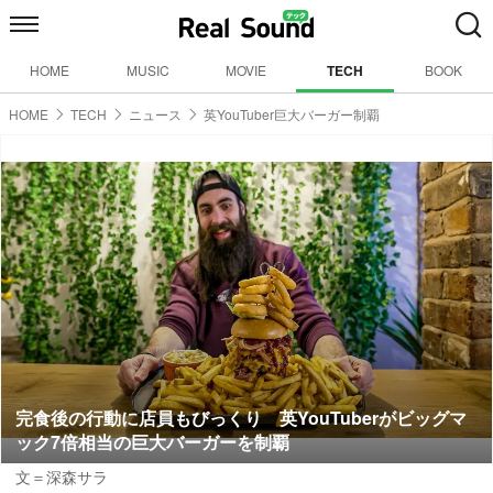
HOME
MUSIC
MOVIE
TECH
BOOK
HOME
TECH
ニュース
英YouTuber巨大バーガー制覇
完食後の行動に店員もびっくり 英YouTuberがビッグマ
ック7倍相当の巨大バーガーを制覇
文＝深森サラ