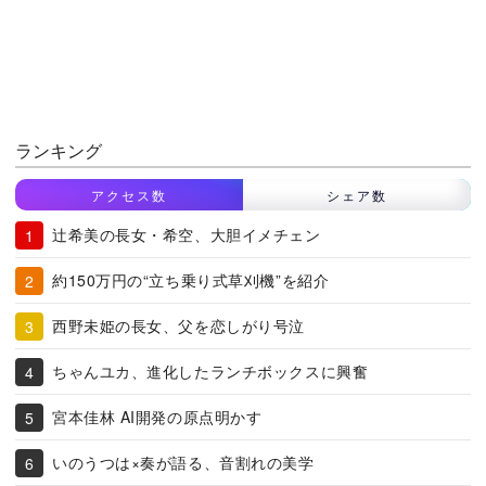
ランキング
アクセス数
シェア数
辻希美の長女・希空、大胆イメチェン
約150万円の“立ち乗り式草刈機”を紹介
西野未姫の長女、父を恋しがり号泣
ちゃんユカ、進化したランチボックスに興奮
宮本佳林 AI開発の原点明かす
いのうつは×奏が語る、音割れの美学