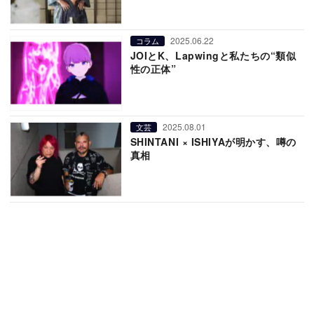
2025.06.22
コラム
JOIとK、Lapwingと私たちの“類似
性の正体”
2025.08.01
文芸
SHINTANI × ISHIYAが明かす、噂の
真相