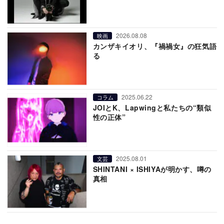
2026.08.08
映画
カンザキイオリ、『禍禍女』の狂気語
る
2025.06.22
コラム
JOIとK、Lapwingと私たちの“類似
性の正体”
2025.08.01
文芸
SHINTANI × ISHIYAが明かす、噂の
真相