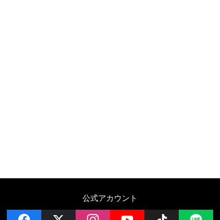
公式アカウント
facebook
x
instagram
YouTube
Follow on 
LI