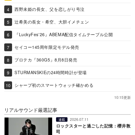
西野未姫の長女、父を恋しがり号泣
辻希美の長女・希空、大胆イメチェン
『LuckyFes'26』ABEMA配信タイムテーブル公開
セイコー145周年限定モデル発売
プロテカ『360G5』8月8日発売
STURMANSKIEの24時間時計が登場
シャープ初のスマートウォッチ確かめる
10:15更新
リアルサウンド厳選記事
2026.07.11
連載
ロックスターと過ごした記憶：櫻井敦
司