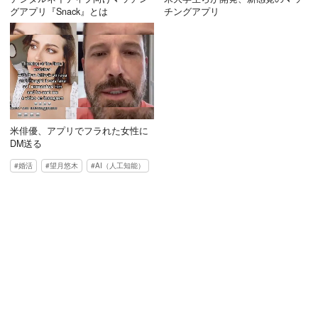
グアプリ『Snack』とは
チングアプリ
米俳優、アプリでフラれた女性に
DM送る
婚活
望月悠木
AI（人工知能）