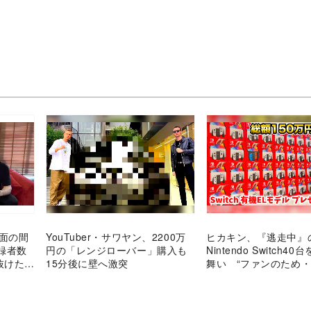
当面の間
YouTuber・サワヤン、2200万
ヒカキン、『逃走中』
録者数
円の「レンジローバー」購入も
Nintendo Switch4
抜けた
15分後に壁へ激突
舞い “ファンのため
に”を貫くトップYouTu
恃