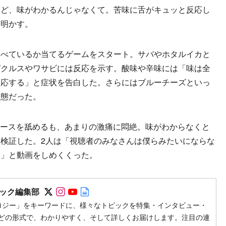
けど、味がわかるんじゃなくて。苦味に舌がキュッと反応し
を明かす。
べているか当てるゲームをスタート。サバやホタルイカと
ピクルスやワサビには反応を示す。酸味や辛味には「味は全
反応する」と症状を告白した。さらにはブルーチーズといっ
状態だった。
辛ソースを舐めるも、あまりの激痛に悶絶。味がわからなくと
検証した。2人は「視聴者のみなさんは僕らみたいにならな
い」と動画をしめくくった。
Follow on SNS
Follow on SNS
Follow on SNS
Author web site
ック編集部
ロジー」をキーワードに、様々なトピックを特集・インタビュー・
どの形式で、わかりやすく、そして詳しくお届けします。注目の連