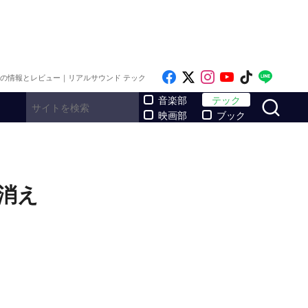
Like on Facebook
Follow on x
Follow on Inst
Follow on Y
Follow on
Follo
メの情報とレビュー｜リアルサウンド テック
サ
音楽部
テック
映画部
ブック
が消え