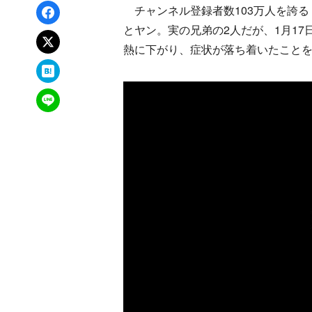
Facebookでシェア
チャンネル登録者数103万人を誇る「S
とヤン。実の兄弟の2人だが、1月1
xでポスト
熱に下がり、症状が落ち着いたこと
はてなブックマーク
LINEで送る