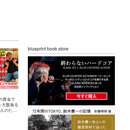
blueprint book store
の賞金で
0台を大盤振る
・人のため
berの矜