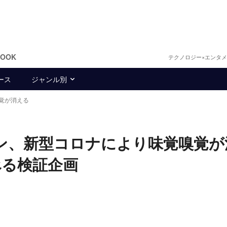
BOOK
テクノロジー×エンタ
ース
ジャンル別
覚が消える
のヤン、新型コロナにより味覚嗅覚
べる検証企画