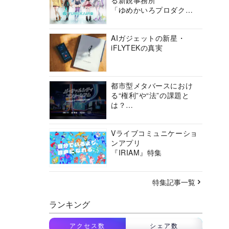
る新鋭事務所
「ゆめかいろプロダクシ
ョン」の挑戦に迫る
AIガジェットの新星・
iFLYTEKの真実
都市型メタバースにおけ
る“権利”や“法”の課題と
は？
バーチャルシティコンソ
ーシアムの挑戦に迫る
Vライブコミュニケーショ
ンアプリ
『IRIAM』特集
特集記事一覧
ランキング
アクセス数
シェア数