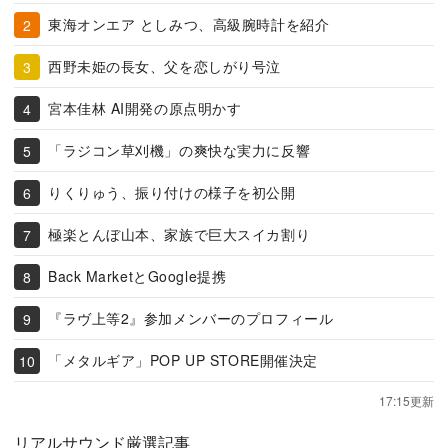
東海オンエア としみつ、高級腕時計を紹介
西野未姫の長女、父を恋しがり号泣
宮本佳林 AI開発の原点明かす
「ラジコン草刈機」の爽快な実力に反響
りくりゅう、振り付けの様子を初公開
極楽とんぼ山本、家族で巨大スイカ割り
Back MarketとGoogle提携
『ラヴ上等2』参加メンバーのプロフィール
「メタルギア」POP UP STORE開催決定
17:15更新
リアルサウンド厳選記事