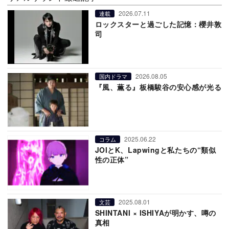
2026.07.11
連載
ロックスターと過ごした記憶：櫻井敦
司
2026.08.05
国内ドラマ
『風、薫る』板橋駿谷の安心感が光る
2025.06.22
コラム
JOIとK、Lapwingと私たちの“類似
性の正体”
2025.08.01
文芸
SHINTANI × ISHIYAが明かす、噂の
真相