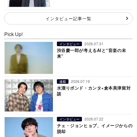
インタビュー記事一覧
Pick Up!
2026.07.31
インタビュー
渋谷慶一郎が考えるAIと“音楽の未
来”
2026.07.19
連載
水溜りボンド・カンタ×倉本美津留対
談
2026.07.22
インタビュー
チェ・ジョンヒョプ、イメージからの
脱却