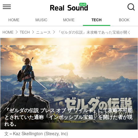
HOME
MUSIC
MOVIE
TECH
BOOK
HOME
TECH
ニュース
『ゼルダの伝説』未攻略であった宝箱が開く
『ゼルダの伝説 ブレス オブ ザ ワイルド』にて攻略不可能
とされていた通称「インポッシブル宝箱」を開けた者が現
れる。
文＝Kaz Skellington (Steezy, inc)