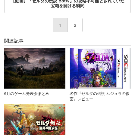
【動画】『ゼルダの伝説 BotW』の攻略不可能とされていた
宝箱を開ける瞬間
1
(current)
2
関連記事
6月のゲーム発表会まとめ
名作『ゼルダの伝説 ムジュラの仮
面』レビュー