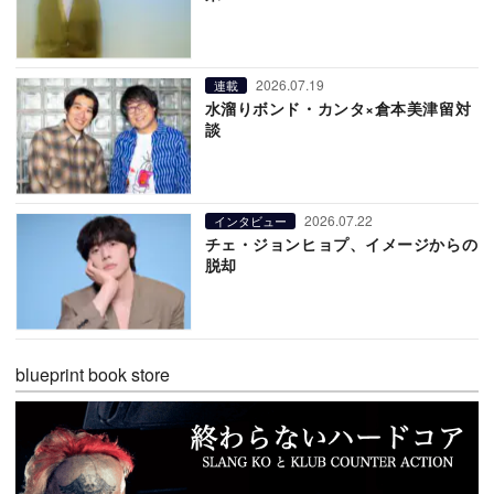
2026.07.19
連載
水溜りボンド・カンタ×倉本美津留対
談
2026.07.22
インタビュー
チェ・ジョンヒョプ、イメージからの
脱却
blueprint book store