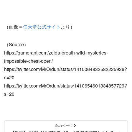
（画像＝
任天堂公式サイト
より）
（Source）
https://gamerant.com/zelda-breath-wild-mysteries-
impossible-chest-open/
https://twitter.com/MrOrdun/status/1410064832582225926?
s=20
https://twitter.com/MrOrdun/status/1410654601334857729?
s=20
次のページ