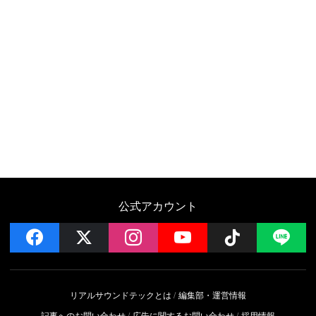
公式アカウント
facebook
x
instagram
YouTube
Follow on 
LI
リアルサウンドテックとは
編集部・運営情報
記事へのお問い合わせ
広告に関するお問い合わせ
採用情報