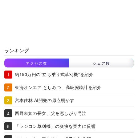
ランキング
アクセス数
シェア数
約150万円の“立ち乗り式草刈機”を紹介
東海オンエア としみつ、高級腕時計を紹介
宮本佳林 AI開発の原点明かす
西野未姫の長女、父を恋しがり号泣
「ラジコン草刈機」の爽快な実力に反響