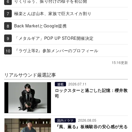
りくりゅう、振り付けの様子を初公開
極楽とんぼ山本、家族で巨大スイカ割り
Back MarketとGoogle提携
「メタルギア」POP UP STORE開催決定
『ラヴ上等2』参加メンバーのプロフィール
15:16更新
リアルサウンド厳選記事
2026.07.11
連載
ロックスターと過ごした記憶：櫻井敦
司
2026.08.05
国内ドラマ
『風、薫る』板橋駿谷の安心感が光る