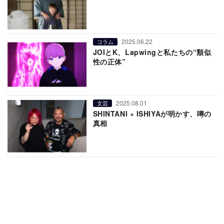
2025.06.22
コラム
JOIとK、Lapwingと私たちの“類似
性の正体”
2025.08.01
文芸
SHINTANI × ISHIYAが明かす、噂の
真相