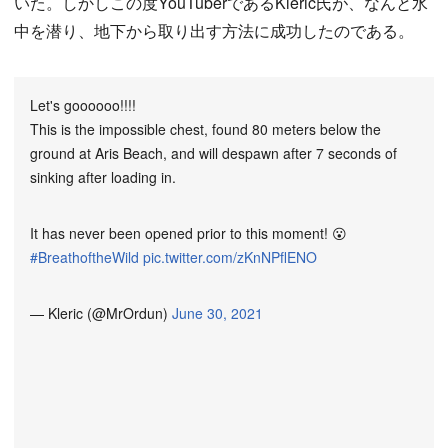
いた。しかしこの度YouTuberであるKleric氏が、なんと水
中を潜り、地下から取り出す方法に成功したのである。
Let's goooooo!!!!
This is the impossible chest, found 80 meters below the
ground at Aris Beach, and will despawn after 7 seconds of
sinking after loading in.
It has never been opened prior to this moment! 😮
#BreathoftheWild
pic.twitter.com/zKnNPflENO
— Kleric (@MrOrdun)
June 30, 2021